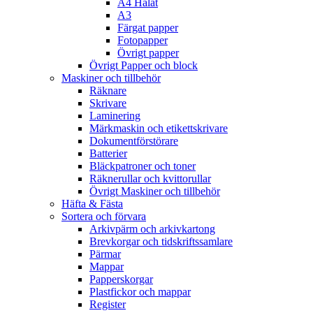
A4 Hålat
A3
Färgat papper
Fotopapper
Övrigt papper
Övrigt Papper och block
Maskiner och tillbehör
Räknare
Skrivare
Laminering
Märkmaskin och etikettskrivare
Dokumentförstörare
Batterier
Bläckpatroner och toner
Räknerullar och kvittorullar
Övrigt Maskiner och tillbehör
Häfta & Fästa
Sortera och förvara
Arkivpärm och arkivkartong
Brevkorgar och tidskriftssamlare
Pärmar
Mappar
Papperskorgar
Plastfickor och mappar
Register