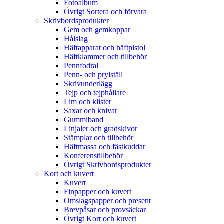
Fotoalbum
Övrigt Sortera och förvara
Skrivbordsprodukter
Gem och gemkoppar
Hålslag
Häftapparat och häftpistol
Häftklammer och tillbehör
Pennfodral
Penn- och prylställ
Skrivunderlägg
Tejp och tejphållare
Lim och klister
Saxar och knivar
Gummiband
Linjaler och gradskivor
Stämplar och tillbehör
Häftmassa och fästkuddar
Konferenstillbehör
Övrigt Skrivbordsprodukter
Kort och kuvert
Kuvert
Finpapper och kuvert
Omslagspapper och present
Brevpåsar och provsäckar
Övrigt Kort och kuvert