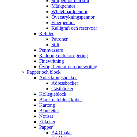
Stiftpennor och stift
Märkpennor
Whiteboardpennor
Överstrykningspennor
Fiberpennor
Kalligrafi och reservoar
Refiller
Patroner
Stift
Pennvässare
Radering och korrigering
Finewritning
Övrigt Pennor och finewriting
Papper och block
Anteckningsböcker
Adressböcker
Gästböcker
Kollegieblock
Block och blockkuber
Kartong
Blanketter
Notisar
Etiketter
Papper
A4 Ohålat