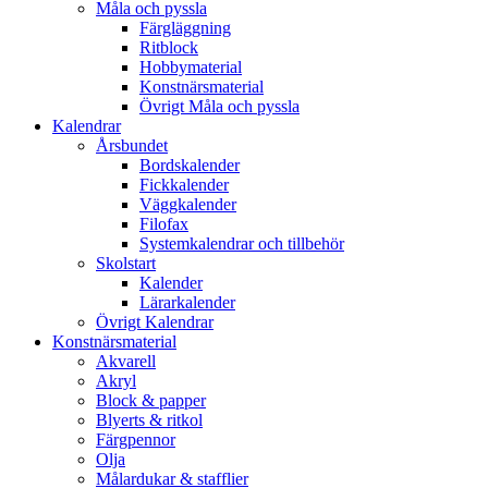
Måla och pyssla
Färgläggning
Ritblock
Hobbymaterial
Konstnärsmaterial
Övrigt Måla och pyssla
Kalendrar
Årsbundet
Bordskalender
Fickkalender
Väggkalender
Filofax
Systemkalendrar och tillbehör
Skolstart
Kalender
Lärarkalender
Övrigt Kalendrar
Konstnärsmaterial
Akvarell
Akryl
Block & papper
Blyerts & ritkol
Färgpennor
Olja
Målardukar & stafflier