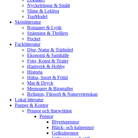
Nyckelringar & Smått
Slime & Leklera
TopModel
Skönlitteratur
Romaner & Lyrik
Spänning & Thrillers
Pocket
Facklitteratur
Djur, Natur & Trädgård
Ekonomi & Samhälle
Foto, Konst & Teater
Hantverk & Hobby
Historia
Hälsa, Sport & Fritid
Mat & Dryck
Memoarer & Biografier
Religion, Filosofi & Naturvetenskap
Lokal litteratur
Papper & Kontor
Pennor och finewriting
Pennor
Blyertspennor
Bläck- och kulpennor
Gelkulpennor