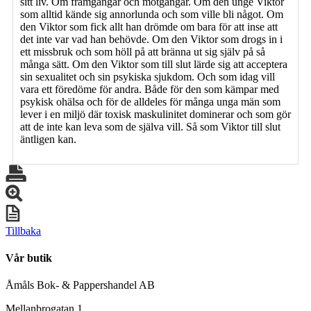
sitt liv. Om framgångar och motgångar. Om den unge Viktor
som alltid kände sig annorlunda och som ville bli något. Om
den Viktor som fick allt han drömde om bara för att inse att
det inte var vad han behövde. Om den Viktor som drogs in i
ett missbruk och som höll på att bränna ut sig själv på så
många sätt. Om den Viktor som till slut lärde sig att acceptera
sin sexualitet och sin psykiska sjukdom. Och som idag vill
vara ett föredöme för andra. Både för den som kämpar med
psykisk ohälsa och för de alldeles för många unga män som
lever i en miljö där toxisk maskulinitet dominerar och som gör
att de inte kan leva som de själva vill. Så som Viktor till slut
äntligen kan.
Tillbaka
Vår butik
Åmåls Bok- & Pappershandel AB
Mellanbrogatan 1