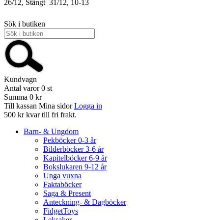
26/12, Stängt
31/12, 10-13
Sök i butiken
Kundvagn
Antal varor
0
st
Summa
0 kr
Till kassan
Mina sidor
Logga in
500 kr kvar till fri frakt.
Barn- & Ungdom
Pekböcker 0-3 år
Bilderböcker 3-6 år
Kapitelböcker 6-9 år
Bokslukaren 9-12 år
Unga vuxna
Faktaböcker
Saga & Present
Anteckning- & Dagböcker
FidgetToys
Leksaker