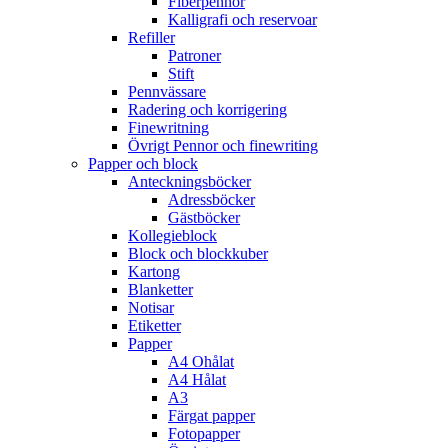
Fiberpennor
Kalligrafi och reservoar
Refiller
Patroner
Stift
Pennvässare
Radering och korrigering
Finewritning
Övrigt Pennor och finewriting
Papper och block
Anteckningsböcker
Adressböcker
Gästböcker
Kollegieblock
Block och blockkuber
Kartong
Blanketter
Notisar
Etiketter
Papper
A4 Ohålat
A4 Hålat
A3
Färgat papper
Fotopapper