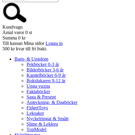
Kundvagn
Antal varor
0
st
Summa
0 kr
Till kassan
Mina sidor
Logga in
500 kr kvar till fri frakt.
Barn- & Ungdom
Pekböcker 0-3 år
Bilderböcker 3-6 år
Kapitelböcker 6-9 år
Bokslukaren 9-12 år
Unga vuxna
Faktaböcker
Saga & Present
Anteckning- & Dagböcker
FidgetToys
Leksaker
Nyckelringar & Smått
Slime & Leklera
TopModel
Skönlitteratur