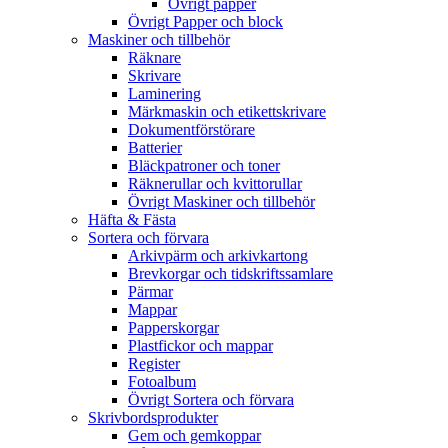
Övrigt papper
Övrigt Papper och block
Maskiner och tillbehör
Räknare
Skrivare
Laminering
Märkmaskin och etikettskrivare
Dokumentförstörare
Batterier
Bläckpatroner och toner
Räknerullar och kvittorullar
Övrigt Maskiner och tillbehör
Häfta & Fästa
Sortera och förvara
Arkivpärm och arkivkartong
Brevkorgar och tidskriftssamlare
Pärmar
Mappar
Papperskorgar
Plastfickor och mappar
Register
Fotoalbum
Övrigt Sortera och förvara
Skrivbordsprodukter
Gem och gemkoppar