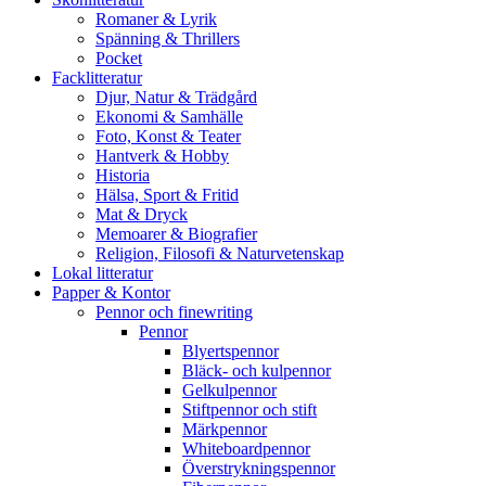
Romaner & Lyrik
Spänning & Thrillers
Pocket
Facklitteratur
Djur, Natur & Trädgård
Ekonomi & Samhälle
Foto, Konst & Teater
Hantverk & Hobby
Historia
Hälsa, Sport & Fritid
Mat & Dryck
Memoarer & Biografier
Religion, Filosofi & Naturvetenskap
Lokal litteratur
Papper & Kontor
Pennor och finewriting
Pennor
Blyertspennor
Bläck- och kulpennor
Gelkulpennor
Stiftpennor och stift
Märkpennor
Whiteboardpennor
Överstrykningspennor