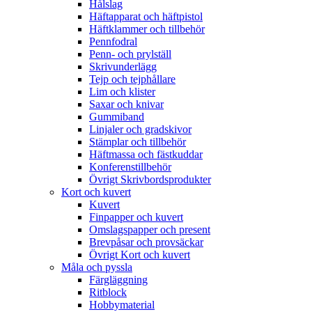
Hålslag
Häftapparat och häftpistol
Häftklammer och tillbehör
Pennfodral
Penn- och prylställ
Skrivunderlägg
Tejp och tejphållare
Lim och klister
Saxar och knivar
Gummiband
Linjaler och gradskivor
Stämplar och tillbehör
Häftmassa och fästkuddar
Konferenstillbehör
Övrigt Skrivbordsprodukter
Kort och kuvert
Kuvert
Finpapper och kuvert
Omslagspapper och present
Brevpåsar och provsäckar
Övrigt Kort och kuvert
Måla och pyssla
Färgläggning
Ritblock
Hobbymaterial