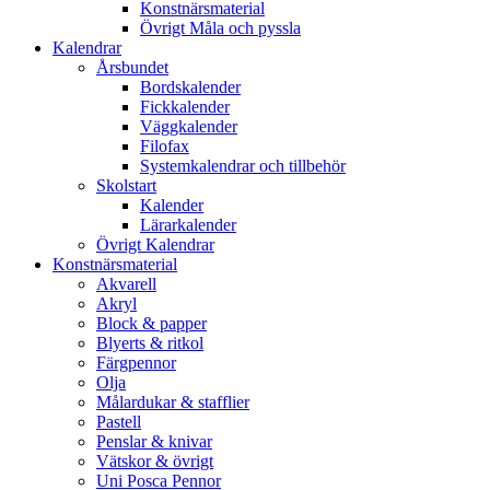
Konstnärsmaterial
Övrigt Måla och pyssla
Kalendrar
Årsbundet
Bordskalender
Fickkalender
Väggkalender
Filofax
Systemkalendrar och tillbehör
Skolstart
Kalender
Lärarkalender
Övrigt Kalendrar
Konstnärsmaterial
Akvarell
Akryl
Block & papper
Blyerts & ritkol
Färgpennor
Olja
Målardukar & stafflier
Pastell
Penslar & knivar
Vätskor & övrigt
Uni Posca Pennor