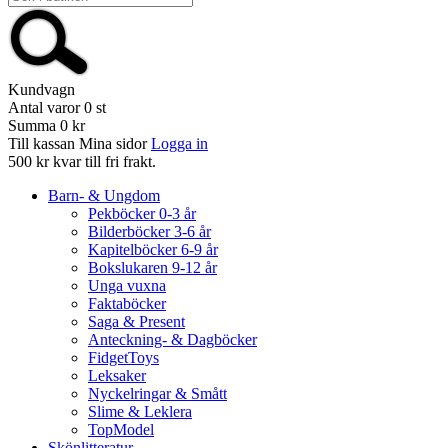
Kundvagn
Antal varor
0
st
Summa
0 kr
Till kassan
Mina sidor
Logga in
500 kr kvar till fri frakt.
Barn- & Ungdom
Pekböcker 0-3 år
Bilderböcker 3-6 år
Kapitelböcker 6-9 år
Bokslukaren 9-12 år
Unga vuxna
Faktaböcker
Saga & Present
Anteckning- & Dagböcker
FidgetToys
Leksaker
Nyckelringar & Smått
Slime & Leklera
TopModel
Skönlitteratur