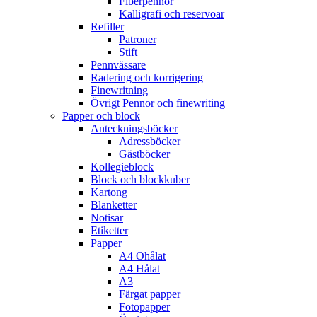
Fiberpennor
Kalligrafi och reservoar
Refiller
Patroner
Stift
Pennvässare
Radering och korrigering
Finewritning
Övrigt Pennor och finewriting
Papper och block
Anteckningsböcker
Adressböcker
Gästböcker
Kollegieblock
Block och blockkuber
Kartong
Blanketter
Notisar
Etiketter
Papper
A4 Ohålat
A4 Hålat
A3
Färgat papper
Fotopapper