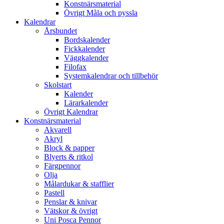
Konstnärsmaterial
Övrigt Måla och pyssla
Kalendrar
Årsbundet
Bordskalender
Fickkalender
Väggkalender
Filofax
Systemkalendrar och tillbehör
Skolstart
Kalender
Lärarkalender
Övrigt Kalendrar
Konstnärsmaterial
Akvarell
Akryl
Block & papper
Blyerts & ritkol
Färgpennor
Olja
Målardukar & stafflier
Pastell
Penslar & knivar
Vätskor & övrigt
Uni Posca Pennor