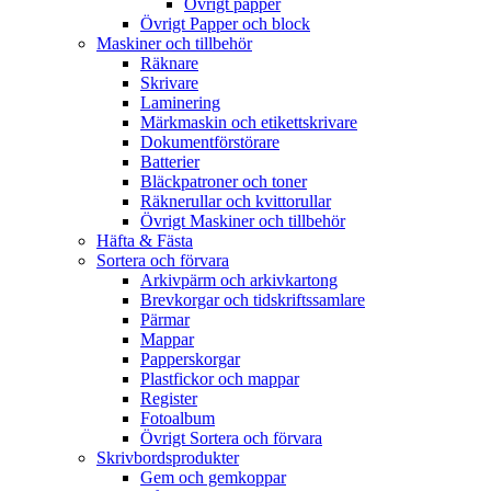
Övrigt papper
Övrigt Papper och block
Maskiner och tillbehör
Räknare
Skrivare
Laminering
Märkmaskin och etikettskrivare
Dokumentförstörare
Batterier
Bläckpatroner och toner
Räknerullar och kvittorullar
Övrigt Maskiner och tillbehör
Häfta & Fästa
Sortera och förvara
Arkivpärm och arkivkartong
Brevkorgar och tidskriftssamlare
Pärmar
Mappar
Papperskorgar
Plastfickor och mappar
Register
Fotoalbum
Övrigt Sortera och förvara
Skrivbordsprodukter
Gem och gemkoppar