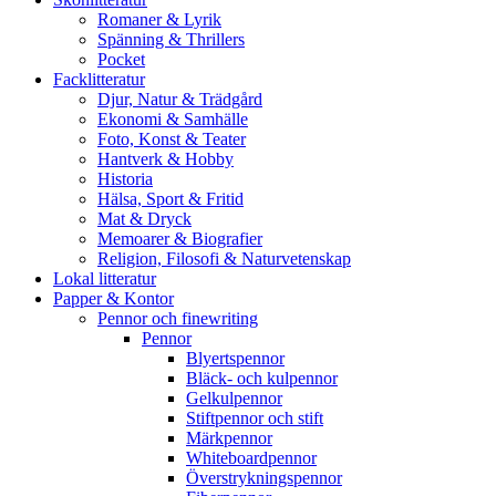
Romaner & Lyrik
Spänning & Thrillers
Pocket
Facklitteratur
Djur, Natur & Trädgård
Ekonomi & Samhälle
Foto, Konst & Teater
Hantverk & Hobby
Historia
Hälsa, Sport & Fritid
Mat & Dryck
Memoarer & Biografier
Religion, Filosofi & Naturvetenskap
Lokal litteratur
Papper & Kontor
Pennor och finewriting
Pennor
Blyertspennor
Bläck- och kulpennor
Gelkulpennor
Stiftpennor och stift
Märkpennor
Whiteboardpennor
Överstrykningspennor