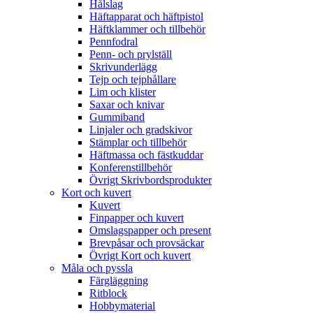
Hålslag
Häftapparat och häftpistol
Häftklammer och tillbehör
Pennfodral
Penn- och prylställ
Skrivunderlägg
Tejp och tejphållare
Lim och klister
Saxar och knivar
Gummiband
Linjaler och gradskivor
Stämplar och tillbehör
Häftmassa och fästkuddar
Konferenstillbehör
Övrigt Skrivbordsprodukter
Kort och kuvert
Kuvert
Finpapper och kuvert
Omslagspapper och present
Brevpåsar och provsäckar
Övrigt Kort och kuvert
Måla och pyssla
Färgläggning
Ritblock
Hobbymaterial