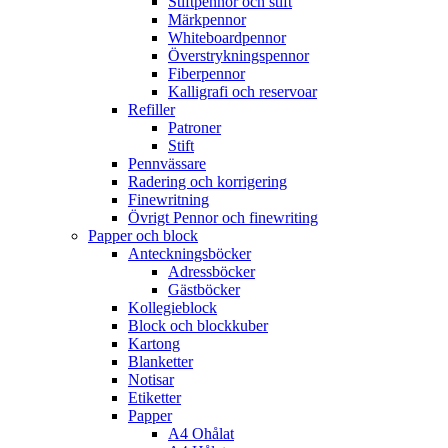
Stiftpennor och stift
Märkpennor
Whiteboardpennor
Överstrykningspennor
Fiberpennor
Kalligrafi och reservoar
Refiller
Patroner
Stift
Pennvässare
Radering och korrigering
Finewritning
Övrigt Pennor och finewriting
Papper och block
Anteckningsböcker
Adressböcker
Gästböcker
Kollegieblock
Block och blockkuber
Kartong
Blanketter
Notisar
Etiketter
Papper
A4 Ohålat