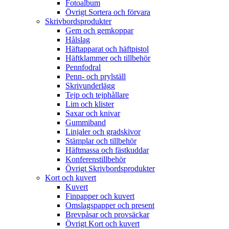
Fotoalbum
Övrigt Sortera och förvara
Skrivbordsprodukter
Gem och gemkoppar
Hålslag
Häftapparat och häftpistol
Häftklammer och tillbehör
Pennfodral
Penn- och prylställ
Skrivunderlägg
Tejp och tejphållare
Lim och klister
Saxar och knivar
Gummiband
Linjaler och gradskivor
Stämplar och tillbehör
Häftmassa och fästkuddar
Konferenstillbehör
Övrigt Skrivbordsprodukter
Kort och kuvert
Kuvert
Finpapper och kuvert
Omslagspapper och present
Brevpåsar och provsäckar
Övrigt Kort och kuvert