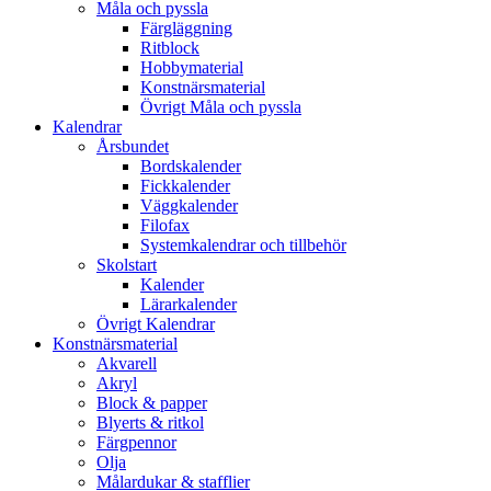
Måla och pyssla
Färgläggning
Ritblock
Hobbymaterial
Konstnärsmaterial
Övrigt Måla och pyssla
Kalendrar
Årsbundet
Bordskalender
Fickkalender
Väggkalender
Filofax
Systemkalendrar och tillbehör
Skolstart
Kalender
Lärarkalender
Övrigt Kalendrar
Konstnärsmaterial
Akvarell
Akryl
Block & papper
Blyerts & ritkol
Färgpennor
Olja
Målardukar & stafflier