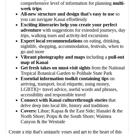
comprehensive level of information for planning
multi-
week trips
All-new structure and design that's easy to use
so
you can navigate Kauai effortlessly
Exciting itineraries help you create your perfect
adventure
with suggestions for extended journeys, day
trips, walking tours and activity-led excursions
Expert local recommendations
on eating, drinking,
nightlife, shopping, accommodation, festivals, when to
go and more
Vibrant photography and maps
including a
pull-out
map of Kauai
Get fresh takes on must-visit sights
from the National
Tropical Botanical Garden to Polihale State Park
Essential information toolkit containing tips
on
arriving, transport, local etiquette, using money,
LGBTIQ+ travel advice, useful words and phrases,
accessibility and responsible travel
Connect with Kauai culture
through stories
that
delve deep into local life, history and traditions
Covers:
Lihue; Kapaa & the East Side; Hanalei & the
North Shore; Poipu & the South Shore; Waimea
Canyon & the Westside
Create a trip that's uniquely yours and get to the heart of this