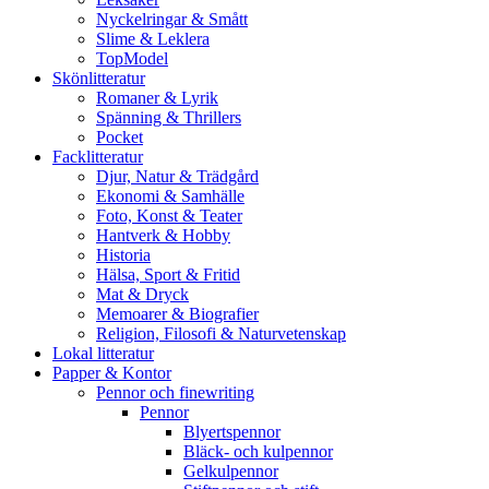
Nyckelringar & Smått
Slime & Leklera
TopModel
Skönlitteratur
Romaner & Lyrik
Spänning & Thrillers
Pocket
Facklitteratur
Djur, Natur & Trädgård
Ekonomi & Samhälle
Foto, Konst & Teater
Hantverk & Hobby
Historia
Hälsa, Sport & Fritid
Mat & Dryck
Memoarer & Biografier
Religion, Filosofi & Naturvetenskap
Lokal litteratur
Papper & Kontor
Pennor och finewriting
Pennor
Blyertspennor
Bläck- och kulpennor
Gelkulpennor