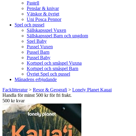
Pastell
Penslar & knivar
Vätskor & övrigt
Uni Posca Pennor
Spel och pussel
Sällskapsspel Vuxen
Sällskapsspel Barn och ungdom
Spel Baby
Pussel Vuxen
Pussel Barn
Pussel Baby
Kortspel och småspel Vuxna
Kortspel och småspel Barn
Övrigt Spel och pussel
Månadens erbjudande
Facklitteratur
>
Resor & Geografi
>
Lonely Planet Kauai
Handla för minst 500 kr för fri frakt.
500 kr kvar