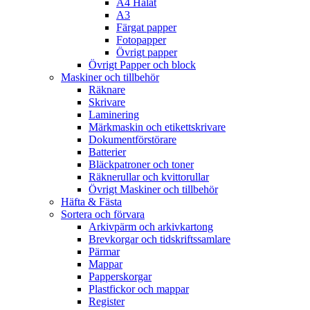
A4 Hålat
A3
Färgat papper
Fotopapper
Övrigt papper
Övrigt Papper och block
Maskiner och tillbehör
Räknare
Skrivare
Laminering
Märkmaskin och etikettskrivare
Dokumentförstörare
Batterier
Bläckpatroner och toner
Räknerullar och kvittorullar
Övrigt Maskiner och tillbehör
Häfta & Fästa
Sortera och förvara
Arkivpärm och arkivkartong
Brevkorgar och tidskriftssamlare
Pärmar
Mappar
Papperskorgar
Plastfickor och mappar
Register