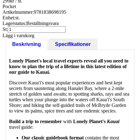
299
kr
/ st.
Pocket
Artikelnummer:
9781838698195
Enhet:
st.
Lagerstatus:
Beställningsvara
St:
Lägg i varukorg
Beskrivning
Specifikationer
Lonely Planet's local travel experts reveal all you need to
know to plan the trip of a lifetime in this latest edition of
our guide to Kauai.
Discover Kaua'i's most popular experiences and best kept
secrets from sauntering along Hanalei Bay, where a 2-mile
stretch of golden sand awaits; to spotting sharks, rays and sea
turtles when your plunge into the waters off Kaua'i's South
Shore; and hiking the self-guided trails of McBryde Garden
to view its palms, spice trees and rare endemic species.
Build a trip to remember
with
Lonely Planet's
Kauai
travel guide:
Our classic guidebook format
contains the most