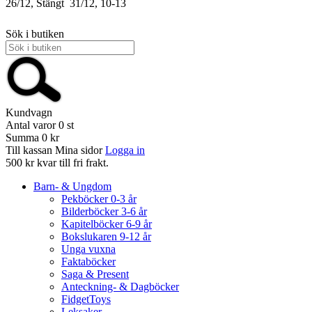
26/12, Stängt
31/12, 10-13
Sök i butiken
Kundvagn
Antal varor
0
st
Summa
0 kr
Till kassan
Mina sidor
Logga in
500 kr kvar till fri frakt.
Barn- & Ungdom
Pekböcker 0-3 år
Bilderböcker 3-6 år
Kapitelböcker 6-9 år
Bokslukaren 9-12 år
Unga vuxna
Faktaböcker
Saga & Present
Anteckning- & Dagböcker
FidgetToys
Leksaker