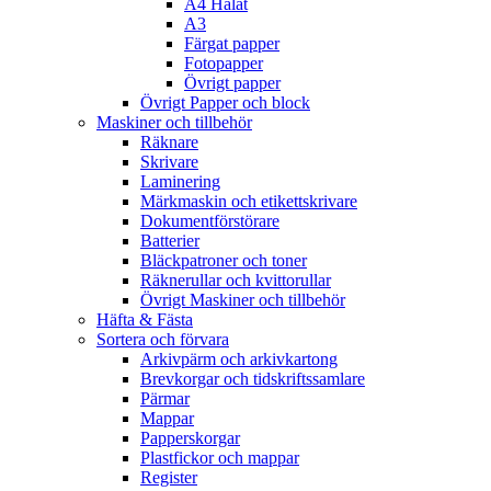
A4 Hålat
A3
Färgat papper
Fotopapper
Övrigt papper
Övrigt Papper och block
Maskiner och tillbehör
Räknare
Skrivare
Laminering
Märkmaskin och etikettskrivare
Dokumentförstörare
Batterier
Bläckpatroner och toner
Räknerullar och kvittorullar
Övrigt Maskiner och tillbehör
Häfta & Fästa
Sortera och förvara
Arkivpärm och arkivkartong
Brevkorgar och tidskriftssamlare
Pärmar
Mappar
Papperskorgar
Plastfickor och mappar
Register