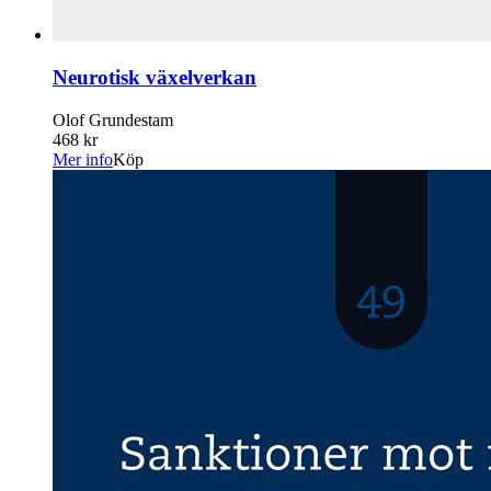
Neurotisk växelverkan
Olof Grundestam
468 kr
Mer info
Köp