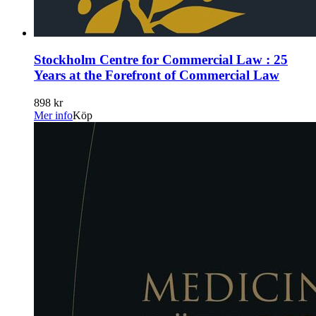
Stockholm Centre for Commercial Law : 25
Years at the Forefront of Commercial Law
898 kr
Mer info
Köp