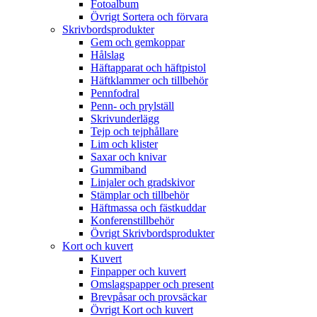
Fotoalbum
Övrigt Sortera och förvara
Skrivbordsprodukter
Gem och gemkoppar
Hålslag
Häftapparat och häftpistol
Häftklammer och tillbehör
Pennfodral
Penn- och prylställ
Skrivunderlägg
Tejp och tejphållare
Lim och klister
Saxar och knivar
Gummiband
Linjaler och gradskivor
Stämplar och tillbehör
Häftmassa och fästkuddar
Konferenstillbehör
Övrigt Skrivbordsprodukter
Kort och kuvert
Kuvert
Finpapper och kuvert
Omslagspapper och present
Brevpåsar och provsäckar
Övrigt Kort och kuvert