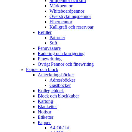
Stiftpennor och stift
Märkpennor
Whiteboardpennor
Överstrykningspennor
Fiberpennor
Kalligrafi och reservoar
Refiller
Patroner
Stift
Pennvässare
Radering och korrigering
Finewritning
Övrigt Pennor och finewriting
Papper och block
Anteckningsböcker
Adressböcker
Gästböcker
Kollegieblock
Block och blockkuber
Kartong
Blanketter
Notisar
Etiketter
Papper
A4 Ohålat