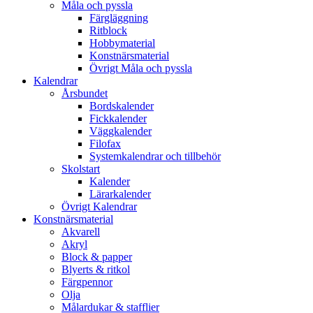
Måla och pyssla
Färgläggning
Ritblock
Hobbymaterial
Konstnärsmaterial
Övrigt Måla och pyssla
Kalendrar
Årsbundet
Bordskalender
Fickkalender
Väggkalender
Filofax
Systemkalendrar och tillbehör
Skolstart
Kalender
Lärarkalender
Övrigt Kalendrar
Konstnärsmaterial
Akvarell
Akryl
Block & papper
Blyerts & ritkol
Färgpennor
Olja
Målardukar & stafflier