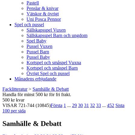
Pastell
Penslar & knivar
Vätskor & övrigt
Uni Posca Pennor
Spel och pussel
Sällskapsspel Vuxen
Sällskapsspel Barn och ungdom
Spel Baby
Pussel Vuxen
Pussel Barn
Pussel Baby
Kortspel och småspel Vuxna
Kortspel och småspel Barn
Övrigt Spel och pussel
Månadens erbjudande
Facklitteratur
>
Samhälle & Debatt
Handla för minst 500 kr för fri frakt.
500 kr kvar
VISAR
721-744
(10845)
Första
1
...
29
30
31
32
33
...
452
Sista
100 per sida
Samhälle & Debatt