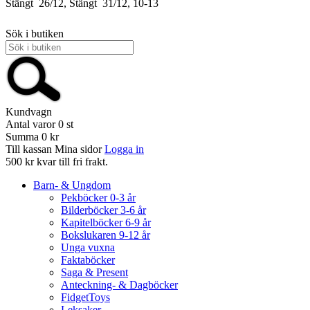
Stängt
26/12, Stängt
31/12, 10-13
Sök i butiken
Kundvagn
Antal varor
0
st
Summa
0 kr
Till kassan
Mina sidor
Logga in
500 kr kvar till fri frakt.
Barn- & Ungdom
Pekböcker 0-3 år
Bilderböcker 3-6 år
Kapitelböcker 6-9 år
Bokslukaren 9-12 år
Unga vuxna
Faktaböcker
Saga & Present
Anteckning- & Dagböcker
FidgetToys
Leksaker