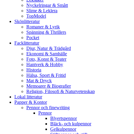
Nyckelringar & Smått
Slime & Leklera
TopModel
Skönlitteratur
Romaner & Lyrik
Spänning & Thrillers
Pocket
Facklitteratur
Djur, Natur & Trädgård
Ekonomi & Samhälle
Foto, Konst & Teater
Hantverk & Hobby
Historia
Hälsa, Sport & Fritid
Mat & Dryck
Memoarer & Biografier
Religion, Filosofi & Naturvetenskap
Lokal litteratur
Papper & Kontor
Pennor och finewriting
Pennor
Blyertspennor
Bläck- och kulpennor
Gelkulpennor