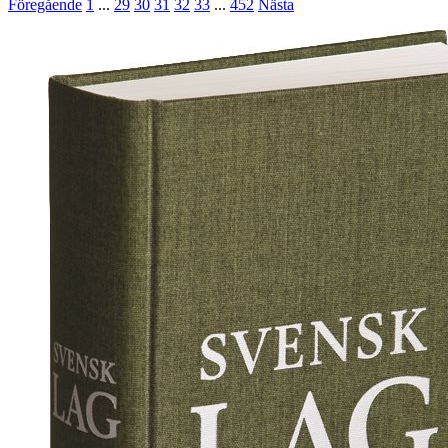
Föregående
1
...
29
30
31
32
33
...
452
Nästa