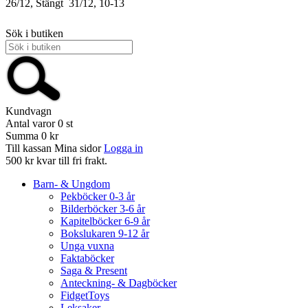
26/12, Stängt
31/12, 10-13
Sök i butiken
Kundvagn
Antal varor
0
st
Summa
0 kr
Till kassan
Mina sidor
Logga in
500 kr kvar till fri frakt.
Barn- & Ungdom
Pekböcker 0-3 år
Bilderböcker 3-6 år
Kapitelböcker 6-9 år
Bokslukaren 9-12 år
Unga vuxna
Faktaböcker
Saga & Present
Anteckning- & Dagböcker
FidgetToys
Leksaker