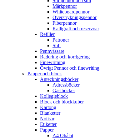
Stiftpennor och stift
Märkpennor
Whiteboardpennor
Överstrykningspennor
Fiberpennor
Kalligrafi och reservoar
Refiller
Patroner
Stift
Pennvässare
Radering och korrigering
Finewritning
Övrigt Pennor och finewriting
Papper och block
Anteckningsböcker
Adressböcker
Gästböcker
Kollegieblock
Block och blockkuber
Kartong
Blanketter
Notisar
Etiketter
Papper
A4 Ohålat