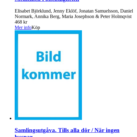
Elisabet Björklund, Jenny Eklöf, Jonatan Samuelsson, Daniel
Normark, Annika Berg, Maria Josephson & Peter Holmqvist
468 kr
Mer info
Köp
Samlingsutgåva. Tills alla dör / När ingen
lyssnar