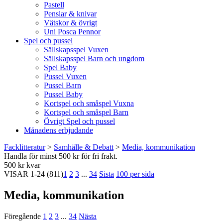
Pastell
Penslar & knivar
Vätskor & övrigt
Uni Posca Pennor
Spel och pussel
Sällskapsspel Vuxen
Sällskapsspel Barn och ungdom
Spel Baby
Pussel Vuxen
Pussel Barn
Pussel Baby
Kortspel och småspel Vuxna
Kortspel och småspel Barn
Övrigt Spel och pussel
Månadens erbjudande
Facklitteratur
>
Samhälle & Debatt
>
Media, kommunikation
Handla för minst 500 kr för fri frakt.
500 kr kvar
VISAR
1-24
(811)
1
2
3
...
34
Sista
100 per sida
Media, kommunikation
Föregående
1
2
3
...
34
Nästa