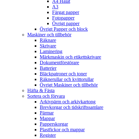
A4 Hålat
A3
Färgat papper
Fotopapper
Övrigt papper
Övrigt Papper och block
Maskiner och tillbehör
Räknare
Skrivare
Laminering
Märkmaskin och etikettskrivare
Dokumentförstörare
Batterier
Bläckpatroner och toner
Räknerullar och kvittorullar
Övrigt Maskiner och tillbehör
Häfta & Fästa
Sortera och förvara
Arkivpärm och arkivkartong
Brevkorgar och tidskriftssamlare
Pärmar
Mappar
Papperskorgar
Plastfickor och mappar
Register