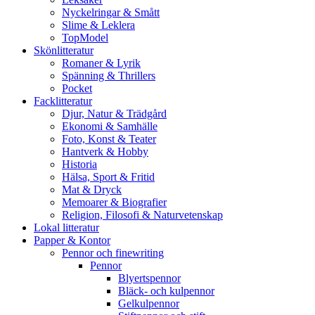
Nyckelringar & Smått
Slime & Leklera
TopModel
Skönlitteratur
Romaner & Lyrik
Spänning & Thrillers
Pocket
Facklitteratur
Djur, Natur & Trädgård
Ekonomi & Samhälle
Foto, Konst & Teater
Hantverk & Hobby
Historia
Hälsa, Sport & Fritid
Mat & Dryck
Memoarer & Biografier
Religion, Filosofi & Naturvetenskap
Lokal litteratur
Papper & Kontor
Pennor och finewriting
Pennor
Blyertspennor
Bläck- och kulpennor
Gelkulpennor