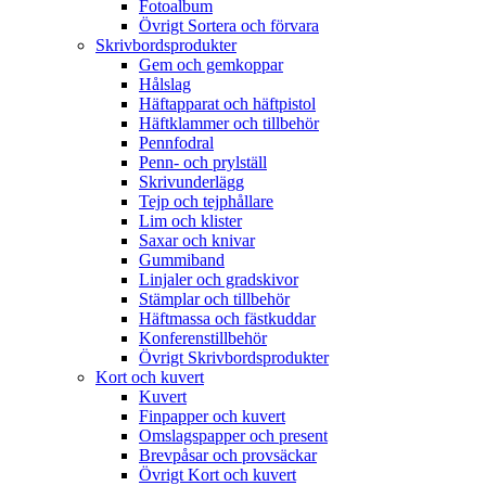
Fotoalbum
Övrigt Sortera och förvara
Skrivbordsprodukter
Gem och gemkoppar
Hålslag
Häftapparat och häftpistol
Häftklammer och tillbehör
Pennfodral
Penn- och prylställ
Skrivunderlägg
Tejp och tejphållare
Lim och klister
Saxar och knivar
Gummiband
Linjaler och gradskivor
Stämplar och tillbehör
Häftmassa och fästkuddar
Konferenstillbehör
Övrigt Skrivbordsprodukter
Kort och kuvert
Kuvert
Finpapper och kuvert
Omslagspapper och present
Brevpåsar och provsäckar
Övrigt Kort och kuvert