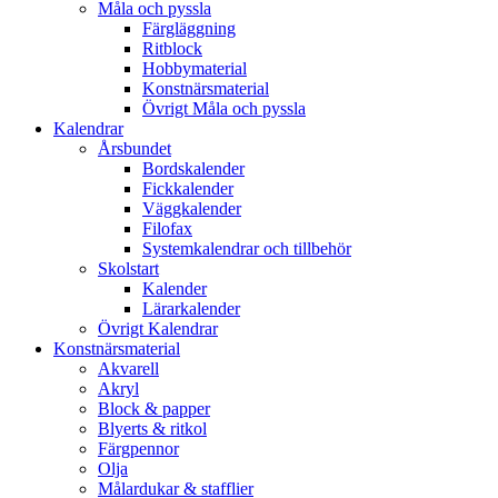
Måla och pyssla
Färgläggning
Ritblock
Hobbymaterial
Konstnärsmaterial
Övrigt Måla och pyssla
Kalendrar
Årsbundet
Bordskalender
Fickkalender
Väggkalender
Filofax
Systemkalendrar och tillbehör
Skolstart
Kalender
Lärarkalender
Övrigt Kalendrar
Konstnärsmaterial
Akvarell
Akryl
Block & papper
Blyerts & ritkol
Färgpennor
Olja
Målardukar & stafflier