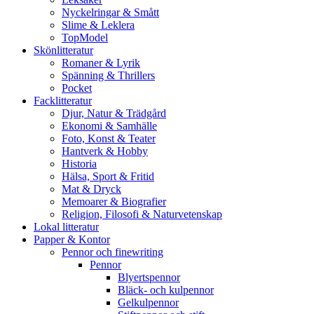
Nyckelringar & Smått
Slime & Leklera
TopModel
Skönlitteratur
Romaner & Lyrik
Spänning & Thrillers
Pocket
Facklitteratur
Djur, Natur & Trädgård
Ekonomi & Samhälle
Foto, Konst & Teater
Hantverk & Hobby
Historia
Hälsa, Sport & Fritid
Mat & Dryck
Memoarer & Biografier
Religion, Filosofi & Naturvetenskap
Lokal litteratur
Papper & Kontor
Pennor och finewriting
Pennor
Blyertspennor
Bläck- och kulpennor
Gelkulpennor