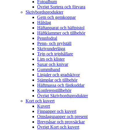
Fotoalbum
Övrigt Sortera och förvara
Skrivbordsprodukter
Gem och gemkoppar
Hålslag
Häftapparat och häftpistol
Häftklammer och tillbehör
Pennfodral
Penn- och prylställ
Skrivunderlägg
Tejp och tejphållare
Lim och klister
Saxar och knivar
Gummiband
Linjaler och gradskivor
Stämplar och tillbehör
Häftmassa och fästkuddar
Konferenstillbehör
Övrigt Skrivbordsprodukter
Kort och kuvert
Kuvert
Finpapper och kuvert
Omslagspapper och present
Brevpåsar och provsäckar
Övrigt Kort och kuvert