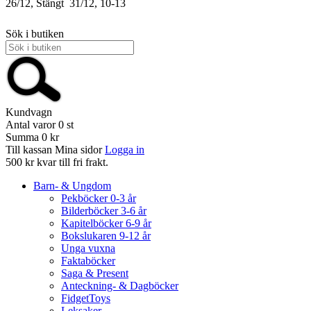
26/12, Stängt
31/12, 10-13
Sök i butiken
Kundvagn
Antal varor
0
st
Summa
0 kr
Till kassan
Mina sidor
Logga in
500 kr kvar till fri frakt.
Barn- & Ungdom
Pekböcker 0-3 år
Bilderböcker 3-6 år
Kapitelböcker 6-9 år
Bokslukaren 9-12 år
Unga vuxna
Faktaböcker
Saga & Present
Anteckning- & Dagböcker
FidgetToys
Leksaker