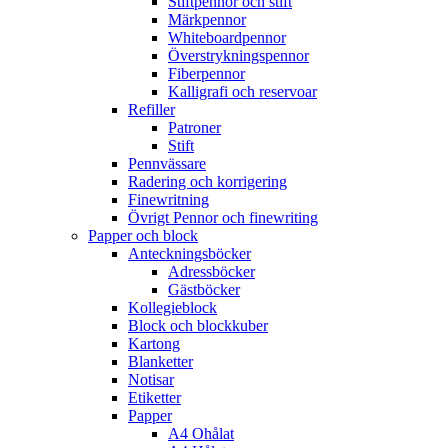
Stiftpennor och stift
Märkpennor
Whiteboardpennor
Överstrykningspennor
Fiberpennor
Kalligrafi och reservoar
Refiller
Patroner
Stift
Pennvässare
Radering och korrigering
Finewritning
Övrigt Pennor och finewriting
Papper och block
Anteckningsböcker
Adressböcker
Gästböcker
Kollegieblock
Block och blockkuber
Kartong
Blanketter
Notisar
Etiketter
Papper
A4 Ohålat