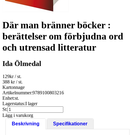
Där man bränner böcker :
berättelser om förbjudna ord
och utrensad litteratur
Ida Ölmedal
129
kr
/ st.
388 kr
/ st.
Kartonnage
Artikelnummer:
9789100803216
Enhet:
st.
Lagerstatus:
I lager
St:
Lägg i varukorg
Beskrivning
Specifikationer