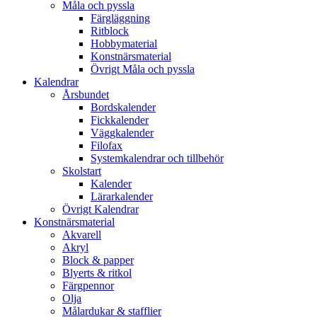
Måla och pyssla
Färgläggning
Ritblock
Hobbymaterial
Konstnärsmaterial
Övrigt Måla och pyssla
Kalendrar
Årsbundet
Bordskalender
Fickkalender
Väggkalender
Filofax
Systemkalendrar och tillbehör
Skolstart
Kalender
Lärarkalender
Övrigt Kalendrar
Konstnärsmaterial
Akvarell
Akryl
Block & papper
Blyerts & ritkol
Färgpennor
Olja
Målardukar & stafflier