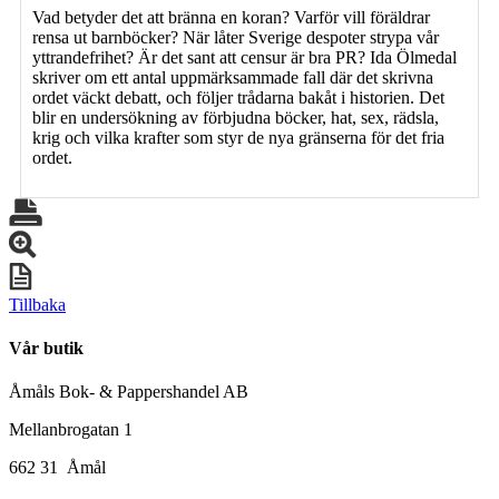
Vad betyder det att bränna en koran? Varför vill föräldrar
rensa ut barnböcker? När låter Sverige despoter strypa vår
yttrandefrihet? Är det sant att censur är bra PR? Ida Ölmedal
skriver om ett antal uppmärksammade fall där det skrivna
ordet väckt debatt, och följer trådarna bakåt i historien. Det
blir en undersökning av förbjudna böcker, hat, sex, rädsla,
krig och vilka krafter som styr de nya gränserna för det fria
ordet.
Tillbaka
Vår butik
Åmåls Bok- & Pappershandel AB
Mellanbrogatan 1
662 31 Åmål