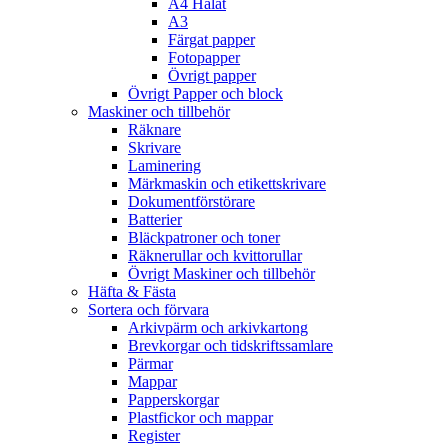
A4 Hålat
A3
Färgat papper
Fotopapper
Övrigt papper
Övrigt Papper och block
Maskiner och tillbehör
Räknare
Skrivare
Laminering
Märkmaskin och etikettskrivare
Dokumentförstörare
Batterier
Bläckpatroner och toner
Räknerullar och kvittorullar
Övrigt Maskiner och tillbehör
Häfta & Fästa
Sortera och förvara
Arkivpärm och arkivkartong
Brevkorgar och tidskriftssamlare
Pärmar
Mappar
Papperskorgar
Plastfickor och mappar
Register