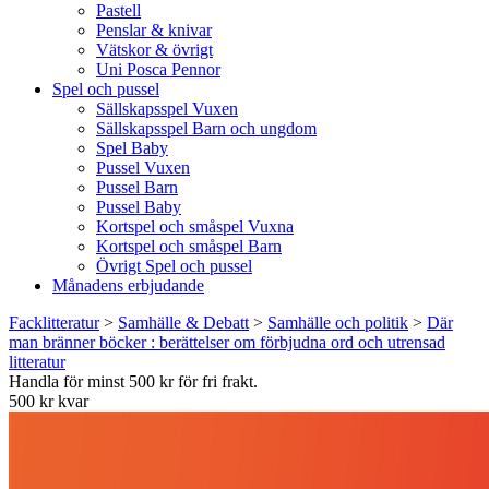
Pastell
Penslar & knivar
Vätskor & övrigt
Uni Posca Pennor
Spel och pussel
Sällskapsspel Vuxen
Sällskapsspel Barn och ungdom
Spel Baby
Pussel Vuxen
Pussel Barn
Pussel Baby
Kortspel och småspel Vuxna
Kortspel och småspel Barn
Övrigt Spel och pussel
Månadens erbjudande
Facklitteratur
>
Samhälle & Debatt
>
Samhälle och politik
>
Där
man bränner böcker : berättelser om förbjudna ord och utrensad
litteratur
Handla för minst 500 kr för fri frakt.
500 kr kvar