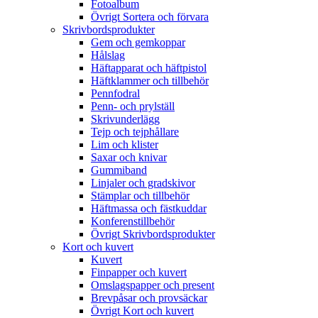
Fotoalbum
Övrigt Sortera och förvara
Skrivbordsprodukter
Gem och gemkoppar
Hålslag
Häftapparat och häftpistol
Häftklammer och tillbehör
Pennfodral
Penn- och prylställ
Skrivunderlägg
Tejp och tejphållare
Lim och klister
Saxar och knivar
Gummiband
Linjaler och gradskivor
Stämplar och tillbehör
Häftmassa och fästkuddar
Konferenstillbehör
Övrigt Skrivbordsprodukter
Kort och kuvert
Kuvert
Finpapper och kuvert
Omslagspapper och present
Brevpåsar och provsäckar
Övrigt Kort och kuvert