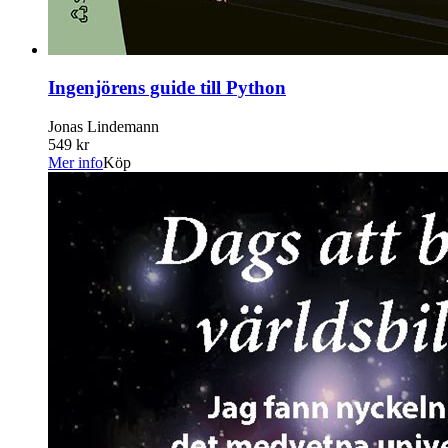
Ingenjörens guide till Python
Jonas Lindemann
549 kr
Mer info
Köp