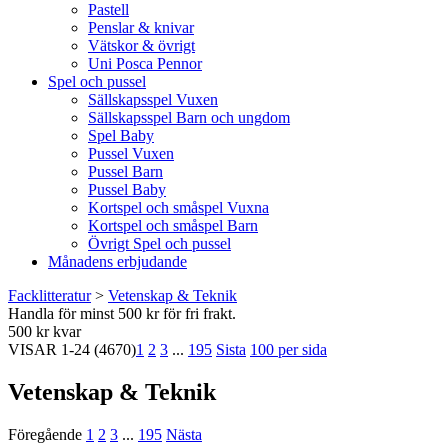
Pastell
Penslar & knivar
Vätskor & övrigt
Uni Posca Pennor
Spel och pussel
Sällskapsspel Vuxen
Sällskapsspel Barn och ungdom
Spel Baby
Pussel Vuxen
Pussel Barn
Pussel Baby
Kortspel och småspel Vuxna
Kortspel och småspel Barn
Övrigt Spel och pussel
Månadens erbjudande
Facklitteratur
>
Vetenskap & Teknik
Handla för minst 500 kr för fri frakt.
500 kr kvar
VISAR
1-24
(4670)
1
2
3
...
195
Sista
100 per sida
Vetenskap & Teknik
Föregående
1
2
3
...
195
Nästa