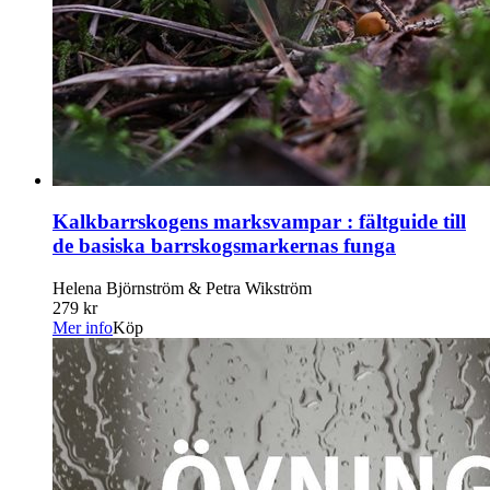
Kalkbarrskogens marksvampar : fältguide till
de basiska barrskogsmarkernas funga
Helena Björnström & Petra Wikström
279 kr
Mer info
Köp