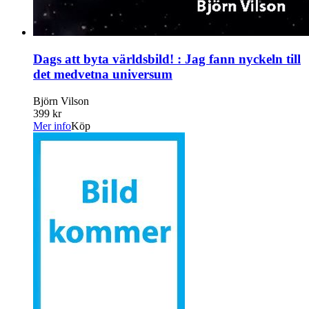
Dags att byta världsbild! : Jag fann nyckeln till
det medvetna universum
Björn Vilson
399 kr
Mer info
Köp