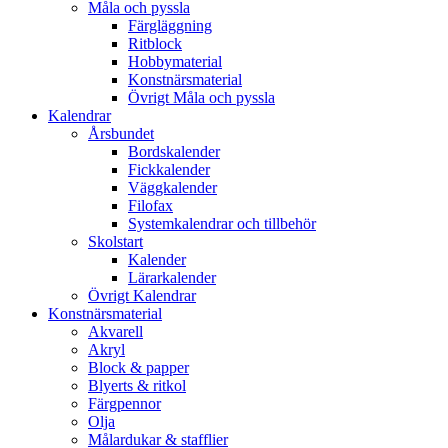
Måla och pyssla
Färgläggning
Ritblock
Hobbymaterial
Konstnärsmaterial
Övrigt Måla och pyssla
Kalendrar
Årsbundet
Bordskalender
Fickkalender
Väggkalender
Filofax
Systemkalendrar och tillbehör
Skolstart
Kalender
Lärarkalender
Övrigt Kalendrar
Konstnärsmaterial
Akvarell
Akryl
Block & papper
Blyerts & ritkol
Färgpennor
Olja
Målardukar & stafflier