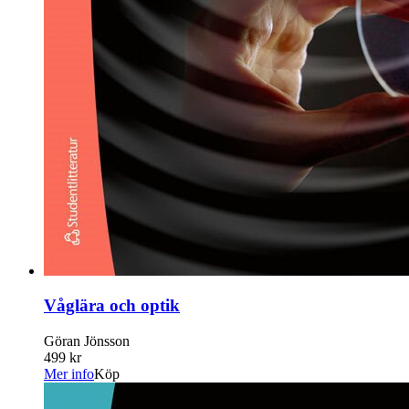
Våglära och optik
Göran Jönsson
499 kr
Mer info
Köp