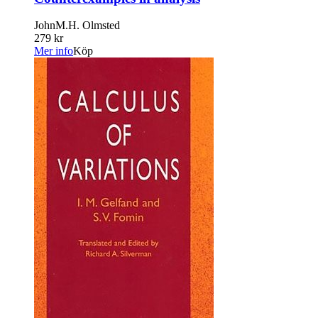
JohnM.H. Olmsted
279 kr
Mer info
Köp