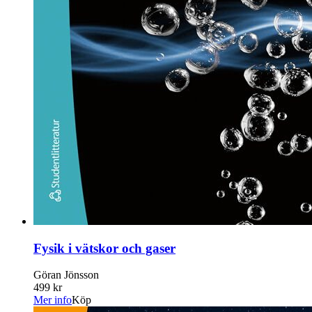
Fysik i vätskor och gaser
Göran Jönsson
499 kr
Mer info
Köp