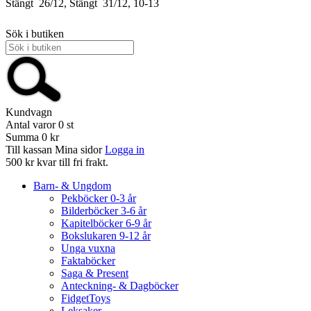
Stängt
26/12, Stängt
31/12, 10-13
Sök i butiken
Kundvagn
Antal varor
0
st
Summa
0 kr
Till kassan
Mina sidor
Logga in
500 kr kvar till fri frakt.
Barn- & Ungdom
Pekböcker 0-3 år
Bilderböcker 3-6 år
Kapitelböcker 6-9 år
Bokslukaren 9-12 år
Unga vuxna
Faktaböcker
Saga & Present
Anteckning- & Dagböcker
FidgetToys
Leksaker