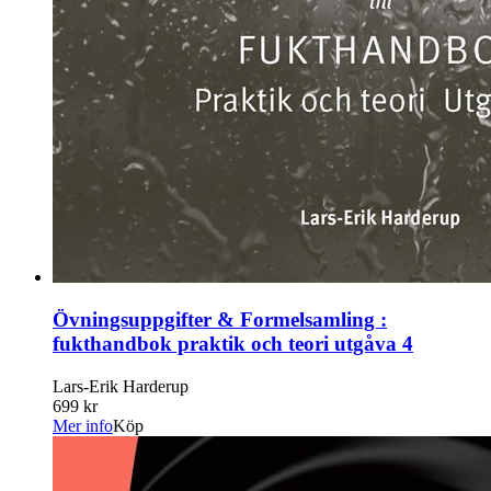
Övningsuppgifter & Formelsamling :
fukthandbok praktik och teori utgåva 4
Lars-Erik Harderup
699 kr
Mer info
Köp