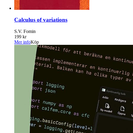
Calculus of variations
S.V. Fomin
199 kr
Mer info
Köp