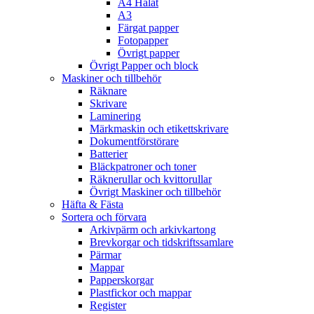
A4 Hålat
A3
Färgat papper
Fotopapper
Övrigt papper
Övrigt Papper och block
Maskiner och tillbehör
Räknare
Skrivare
Laminering
Märkmaskin och etikettskrivare
Dokumentförstörare
Batterier
Bläckpatroner och toner
Räknerullar och kvittorullar
Övrigt Maskiner och tillbehör
Häfta & Fästa
Sortera och förvara
Arkivpärm och arkivkartong
Brevkorgar och tidskriftssamlare
Pärmar
Mappar
Papperskorgar
Plastfickor och mappar
Register