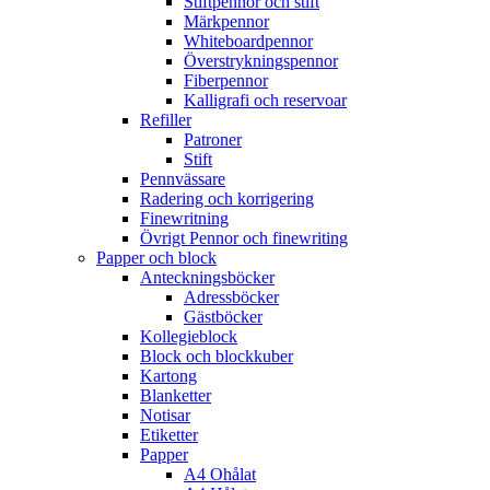
Stiftpennor och stift
Märkpennor
Whiteboardpennor
Överstrykningspennor
Fiberpennor
Kalligrafi och reservoar
Refiller
Patroner
Stift
Pennvässare
Radering och korrigering
Finewritning
Övrigt Pennor och finewriting
Papper och block
Anteckningsböcker
Adressböcker
Gästböcker
Kollegieblock
Block och blockkuber
Kartong
Blanketter
Notisar
Etiketter
Papper
A4 Ohålat