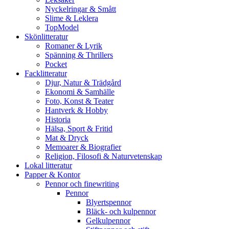
Nyckelringar & Smått
Slime & Leklera
TopModel
Skönlitteratur
Romaner & Lyrik
Spänning & Thrillers
Pocket
Facklitteratur
Djur, Natur & Trädgård
Ekonomi & Samhälle
Foto, Konst & Teater
Hantverk & Hobby
Historia
Hälsa, Sport & Fritid
Mat & Dryck
Memoarer & Biografier
Religion, Filosofi & Naturvetenskap
Lokal litteratur
Papper & Kontor
Pennor och finewriting
Pennor
Blyertspennor
Bläck- och kulpennor
Gelkulpennor