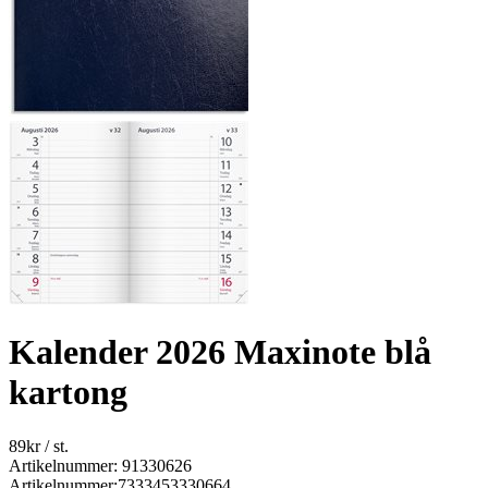
Kalender 2026 Maxinote blå
kartong
89
kr
/ st.
Artikelnummer: 91330626
Artikelnummer:
7333453330664