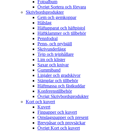
Fotoalbum
Övrigt Sortera och förvara
Skrivbordsprodukter
Gem och gemkoppar
Hålslag
Häftapparat och häftpistol
Häftklammer och tillbehör
Pennfodral
Penn- och prylställ
Skrivunderlägg
Tejp och tejphållare
Lim och klister
Saxar och knivar
Gummiband
Linjaler och gradskivor
Stämplar och tillbehör
Häftmassa och fästkuddar
Konferenstillbehör
Övrigt Skrivbordsprodukter
Kort och kuvert
Kuvert
Finpapper och kuvert
Omslagspapper och present
Brevpåsar och provsäckar
Övrigt Kort och kuvert