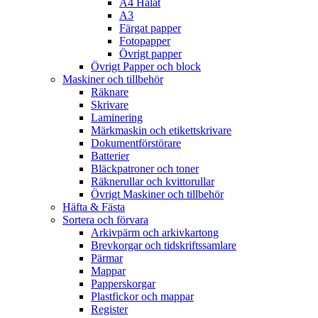
A4 Hålat
A3
Färgat papper
Fotopapper
Övrigt papper
Övrigt Papper och block
Maskiner och tillbehör
Räknare
Skrivare
Laminering
Märkmaskin och etikettskrivare
Dokumentförstörare
Batterier
Bläckpatroner och toner
Räknerullar och kvittorullar
Övrigt Maskiner och tillbehör
Häfta & Fästa
Sortera och förvara
Arkivpärm och arkivkartong
Brevkorgar och tidskriftssamlare
Pärmar
Mappar
Papperskorgar
Plastfickor och mappar
Register