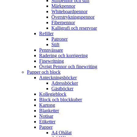
Stiftpennor och stift
Märkpennor
Whiteboardpennor
Överstrykningspennor
Fiberpennor
Kalligrafi och reservoar
Refiller
Patroner
Stift
Pennvässare
Radering och korrigering
Finewritning
Övrigt Pennor och finewriting
Papper och block
Anteckningsböcker
Adressböcker
Gästböcker
Kollegieblock
Block och blockkuber
Kartong
Blanketter
Notisar
Etiketter
Papper
A4 Ohålat