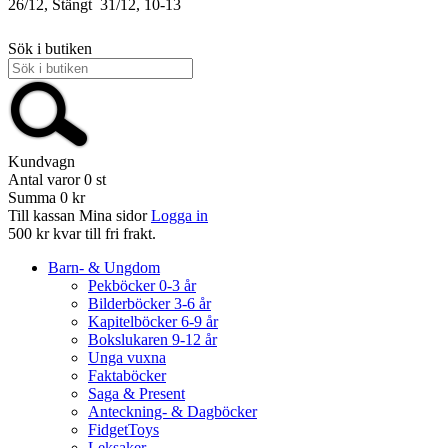
26/12, Stängt
31/12, 10-13
Sök i butiken
Kundvagn
Antal varor
0
st
Summa
0 kr
Till kassan
Mina sidor
Logga in
500 kr kvar till fri frakt.
Barn- & Ungdom
Pekböcker 0-3 år
Bilderböcker 3-6 år
Kapitelböcker 6-9 år
Bokslukaren 9-12 år
Unga vuxna
Faktaböcker
Saga & Present
Anteckning- & Dagböcker
FidgetToys
Leksaker