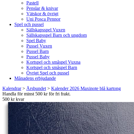
Pastell
Penslar & knivar
Vätskor & övrigt
Uni Posca Pennor
Spel och pussel
Sällskapsspel Vuxen
Sällskapsspel Barn och ungdom
Spel Baby
Pussel Vuxen
Pussel Barn
Pussel Baby
Kortspel och småspel Vuxna
Kortspel och småspel Barn
Övrigt Spel och pussel
Månadens erbjudande
Kalendrar
>
Årsbundet
>
Kalender 2026 Maxinote blå kartong
Handla för minst 500 kr för fri frakt.
500 kr kvar