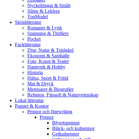
Nyckelringar & Smått
Slime & Leklera
TopModel
Skönlitteratur
Romaner & Lyrik
Spänning & Thrillers
Pocket
Facklitteratur
Djur, Natur & Trädgård
Ekonomi & Samhälle
Foto, Konst & Teater
Hantverk & Hobby
Historia
Hälsa, Sport & Fritid
Mat & Dryck
Memoarer & Biografier
Religion, Filosofi & Naturvetenskap
Lokal litteratur
Papper & Kontor
Pennor och finewriting
Pennor
Blyertspennor
Bläck- och kulpennor
Gelkulpennor