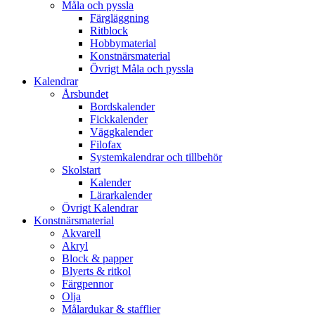
Måla och pyssla
Färgläggning
Ritblock
Hobbymaterial
Konstnärsmaterial
Övrigt Måla och pyssla
Kalendrar
Årsbundet
Bordskalender
Fickkalender
Väggkalender
Filofax
Systemkalendrar och tillbehör
Skolstart
Kalender
Lärarkalender
Övrigt Kalendrar
Konstnärsmaterial
Akvarell
Akryl
Block & papper
Blyerts & ritkol
Färgpennor
Olja
Målardukar & stafflier