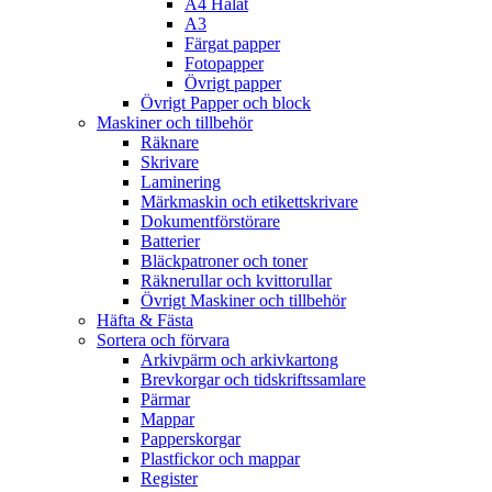
A4 Hålat
A3
Färgat papper
Fotopapper
Övrigt papper
Övrigt Papper och block
Maskiner och tillbehör
Räknare
Skrivare
Laminering
Märkmaskin och etikettskrivare
Dokumentförstörare
Batterier
Bläckpatroner och toner
Räknerullar och kvittorullar
Övrigt Maskiner och tillbehör
Häfta & Fästa
Sortera och förvara
Arkivpärm och arkivkartong
Brevkorgar och tidskriftssamlare
Pärmar
Mappar
Papperskorgar
Plastfickor och mappar
Register