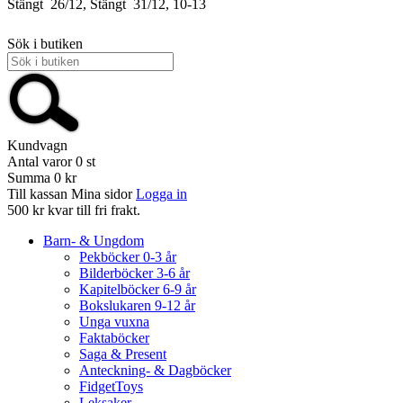
Stängt
26/12, Stängt
31/12, 10-13
Sök i butiken
Kundvagn
Antal varor
0
st
Summa
0 kr
Till kassan
Mina sidor
Logga in
500 kr kvar till fri frakt.
Barn- & Ungdom
Pekböcker 0-3 år
Bilderböcker 3-6 år
Kapitelböcker 6-9 år
Bokslukaren 9-12 år
Unga vuxna
Faktaböcker
Saga & Present
Anteckning- & Dagböcker
FidgetToys
Leksaker