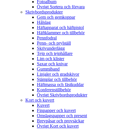
Fotoalbum
Övrigt Sortera och förvara
Skrivbordsprodukter
Gem och gemkoppar
Hålslag
Häftapparat och häftpistol
Häftklammer och tillbehör
Pennfodral
Penn- och prylställ
Skrivunderlägg
Tejp och tejphållare
Lim och klister
Saxar och knivar
Gummiband
Linjaler och gradskivor
Stämplar och tillbehör
Häftmassa och fästkuddar
Konferenstillbehör
Övrigt Skrivbordsprodukter
Kort och kuvert
Kuvert
Finpapper och kuvert
Omslagspapper och present
Brevpåsar och provsäckar
Övrigt Kort och kuvert