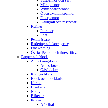
Stiftpennor och stift
Märkpennor
Whiteboardpennor
Överstrykningspennor
Fiberpennor
Kalligrafi och reservoar
Refiller
Patroner
Stift
Pennvässare
Radering och korrigering
Finewritning
Övrigt Pennor och finewriting
Papper och block
Anteckningsböcker
Adressböcker
Gästböcker
Kollegieblock
Block och blockkuber
Kartong
Blanketter
Notisar
Etiketter
Papper
A4 Ohålat