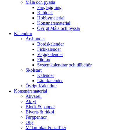
Måla och pyssla
Färgläggning
Ritblock
Hobbymaterial
Konstnärsmaterial
Övrigt Måla och pyssla
Kalendrar
Årsbundet
Bordskalender
Fickkalender
Väggkalender
Filofax
Systemkalendrar och tillbehör
Skolstart
Kalender
Lärarkalender
Övrigt Kalendrar
Konstnärsmaterial
Akvarell
Akryl
Block & papper
Blyerts & ritkol
Färgpennor
Olja
Målardukar & stafflier