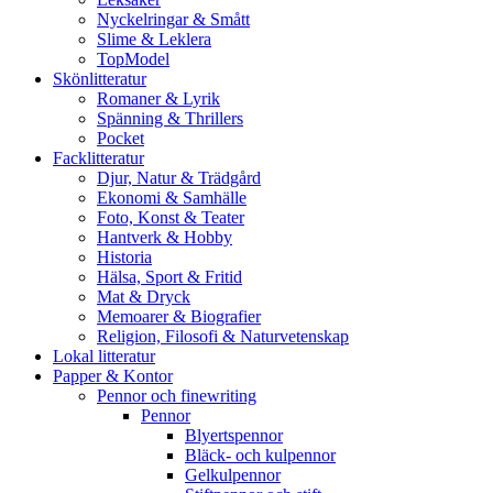
Nyckelringar & Smått
Slime & Leklera
TopModel
Skönlitteratur
Romaner & Lyrik
Spänning & Thrillers
Pocket
Facklitteratur
Djur, Natur & Trädgård
Ekonomi & Samhälle
Foto, Konst & Teater
Hantverk & Hobby
Historia
Hälsa, Sport & Fritid
Mat & Dryck
Memoarer & Biografier
Religion, Filosofi & Naturvetenskap
Lokal litteratur
Papper & Kontor
Pennor och finewriting
Pennor
Blyertspennor
Bläck- och kulpennor
Gelkulpennor