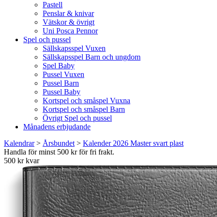
Pastell
Penslar & knivar
Vätskor & övrigt
Uni Posca Pennor
Spel och pussel
Sällskapsspel Vuxen
Sällskapsspel Barn och ungdom
Spel Baby
Pussel Vuxen
Pussel Barn
Pussel Baby
Kortspel och småspel Vuxna
Kortspel och småspel Barn
Övrigt Spel och pussel
Månadens erbjudande
Kalendrar
>
Årsbundet
>
Kalender 2026 Master svart plast
Handla för minst 500 kr för fri frakt.
500 kr kvar