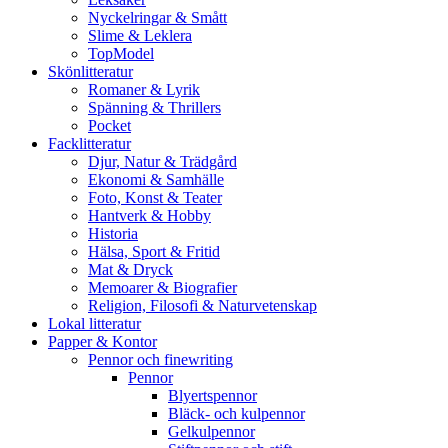
Nyckelringar & Smått
Slime & Leklera
TopModel
Skönlitteratur
Romaner & Lyrik
Spänning & Thrillers
Pocket
Facklitteratur
Djur, Natur & Trädgård
Ekonomi & Samhälle
Foto, Konst & Teater
Hantverk & Hobby
Historia
Hälsa, Sport & Fritid
Mat & Dryck
Memoarer & Biografier
Religion, Filosofi & Naturvetenskap
Lokal litteratur
Papper & Kontor
Pennor och finewriting
Pennor
Blyertspennor
Bläck- och kulpennor
Gelkulpennor