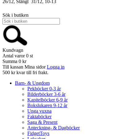
26/12, Stängt
31/12, 10-13
Sök i butiken
Kundvagn
Antal varor
0
st
Summa
0 kr
Till kassan
Mina sidor
Logga in
500 kr kvar till fri frakt.
Barn- & Ungdom
Pekböcker 0-3 år
Bilderböcker 3-6 år
Kapitelböcker 6-9 år
Bokslukaren 9-12 år
Unga vuxna
Faktaböcker
Saga & Present
Anteckning- & Dagböcker
FidgetToys
Leksaker