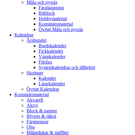
Måla och pyssla
Färgläggning
Ritblock
Hobbymaterial
Konstnärsmaterial
Övrigt Måla och pyssla
Kalendrar
Årsbundet
Bordskalender
Fickkalender
Väggkalender
Filofax
Systemkalendrar och tillbehör
Skolstart
Kalender
Lärarkalender
Övrigt Kalendrar
Konstnärsmaterial
Akvarell
Akryl
Block & papper
Blyerts & ritkol
Färgpennor
Olja
Målardukar & stafflier