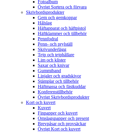
Fotoalbum
Övrigt Sortera och förvara
Skrivbordsprodukter
Gem och gemkoppar
Hålslag
Häftapparat och häftpistol
Häftklammer och tillbehör
Pennfodral
Penn- och prylställ
Skrivunderlägg
Tejp och tejphållare
Lim och klister
Saxar och knivar
Gummiband
Linjaler och gradskivor
Stämplar och tillbehör
Häftmassa och fästkuddar
Konferenstillbehör
Övrigt Skrivbordsprodukter
Kort och kuvert
Kuvert
Finpapper och kuvert
Omslagspapper och present
Brevpåsar och provsäckar
Övrigt Kort och kuvert