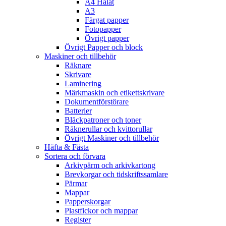
A4 Hålat
A3
Färgat papper
Fotopapper
Övrigt papper
Övrigt Papper och block
Maskiner och tillbehör
Räknare
Skrivare
Laminering
Märkmaskin och etikettskrivare
Dokumentförstörare
Batterier
Bläckpatroner och toner
Räknerullar och kvittorullar
Övrigt Maskiner och tillbehör
Häfta & Fästa
Sortera och förvara
Arkivpärm och arkivkartong
Brevkorgar och tidskriftssamlare
Pärmar
Mappar
Papperskorgar
Plastfickor och mappar
Register