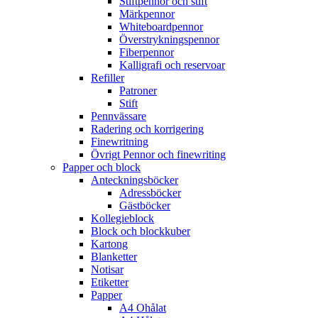
Stiftpennor och stift
Märkpennor
Whiteboardpennor
Överstrykningspennor
Fiberpennor
Kalligrafi och reservoar
Refiller
Patroner
Stift
Pennvässare
Radering och korrigering
Finewritning
Övrigt Pennor och finewriting
Papper och block
Anteckningsböcker
Adressböcker
Gästböcker
Kollegieblock
Block och blockkuber
Kartong
Blanketter
Notisar
Etiketter
Papper
A4 Ohålat