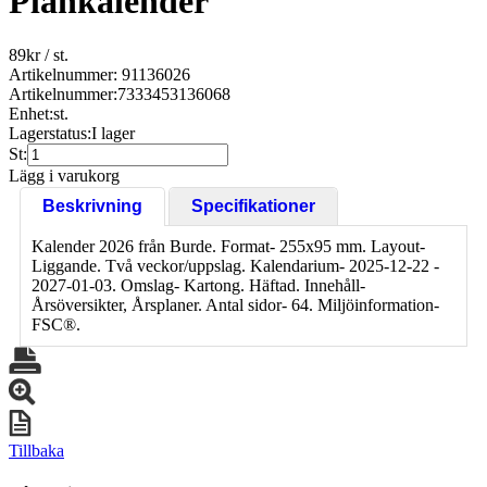
Plankalender
89
kr
/ st.
Artikelnummer: 91136026
Artikelnummer:
7333453136068
Enhet:
st.
Lagerstatus:
I lager
St:
Lägg i varukorg
Beskrivning
Specifikationer
Kalender 2026 från Burde. Format- 255x95 mm. Layout-
Liggande. Två veckor/uppslag. Kalendarium- 2025-12-22 -
2027-01-03. Omslag- Kartong. Häftad. Innehåll-
Årsöversikter, Årsplaner. Antal sidor- 64. Miljöinformation-
FSC®.
Tillbaka