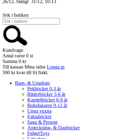
26/12, Stängt
31/12, 10-13
Sök i butiken
Kundvagn
Antal varor
0
st
Summa
0 kr
Till kassan
Mina sidor
Logga in
500 kr kvar till fri frakt.
Barn- & Ungdom
Pekböcker 0-3 år
Bilderböcker 3-6 år
Kapitelböcker 6-9 år
Bokslukaren 9-12 år
Unga vuxna
Faktaböcker
Saga & Present
Anteckning- & Dagböcker
FidgetToys
Leksaker