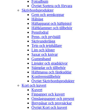
Fotoalbum
Övrigt Sortera och förvara
Skrivbordsprodukter
Gem och gemkoppar
Hålslag
Häftapparat och häftpistol
Häftklammer och tillbehör
Pennfodral
Penn- och prylställ
Skrivunderlägg
Tejp och tejphållare
Lim och klister
Saxar och knivar
Gummiband
Linjaler och gradskivor
Stämplar och tillbehör
Häftmassa och fästkuddar
Konferenstillbehör
Övrigt Skrivbordsprodukter
Kort och kuvert
Kuvert
Finpapper och kuvert
Omslagspapper och present
Brevpåsar och provsäckar
Övrigt Kort och kuvert