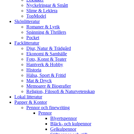
Nyckelringar & Smått
Slime & Leklera
TopModel
Skönlitteratur
Romaner & Lyrik
Spänning & Thrillers
Pocket
Facklitteratur
Djur, Natur & Trädgård
Ekonomi & Samhälle
Foto, Konst & Teater
Hantverk & Hobby
Historia
Hälsa, Sport & Fritid
Mat & Dryck
Memoarer & Biografier
Religion, Filosofi & Naturvetenskap
Lokal litteratur
Papper & Kontor
Pennor och finewriting
Pennor
Blyertspennor
Bläck- och kulpennor
Gelkulpennor