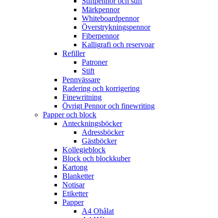
Stiftpennor och stift
Märkpennor
Whiteboardpennor
Överstrykningspennor
Fiberpennor
Kalligrafi och reservoar
Refiller
Patroner
Stift
Pennvässare
Radering och korrigering
Finewritning
Övrigt Pennor och finewriting
Papper och block
Anteckningsböcker
Adressböcker
Gästböcker
Kollegieblock
Block och blockkuber
Kartong
Blanketter
Notisar
Etiketter
Papper
A4 Ohålat