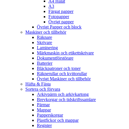
A4 Hålat
A3
Färgat papper
Fotopapper
Övrigt papper
Övrigt Papper och block
Maskiner och tillbehör
Räknare
Skrivare
Laminering
Märkmaskin och etikettskrivare
Dokumentförstörare
Batterier
Bläckpatroner och toner
Räknerullar och kvittorullar
Övrigt Maskiner och tillbehör
Häfta & Fästa
Sortera och förvara
Arkivpärm och arkivkartong
Brevkorgar och tidskriftssamlare
Pärmar
Mappar
Papperskorgar
Plastfickor och mappar
Register