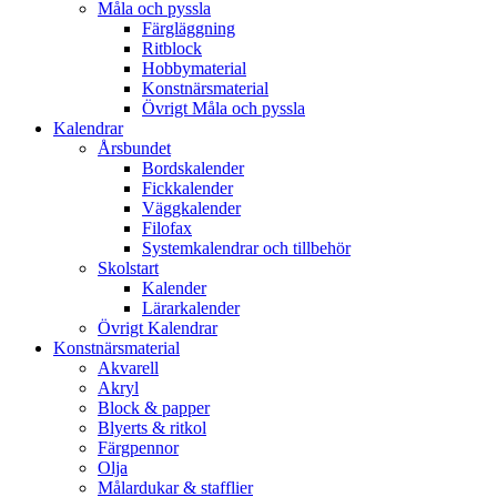
Måla och pyssla
Färgläggning
Ritblock
Hobbymaterial
Konstnärsmaterial
Övrigt Måla och pyssla
Kalendrar
Årsbundet
Bordskalender
Fickkalender
Väggkalender
Filofax
Systemkalendrar och tillbehör
Skolstart
Kalender
Lärarkalender
Övrigt Kalendrar
Konstnärsmaterial
Akvarell
Akryl
Block & papper
Blyerts & ritkol
Färgpennor
Olja
Målardukar & stafflier