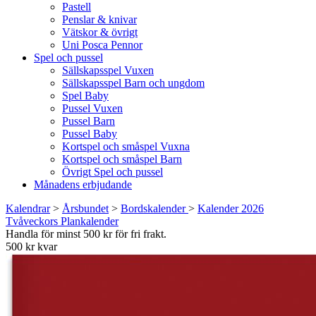
Pastell
Penslar & knivar
Vätskor & övrigt
Uni Posca Pennor
Spel och pussel
Sällskapsspel Vuxen
Sällskapsspel Barn och ungdom
Spel Baby
Pussel Vuxen
Pussel Barn
Pussel Baby
Kortspel och småspel Vuxna
Kortspel och småspel Barn
Övrigt Spel och pussel
Månadens erbjudande
Kalendrar
>
Årsbundet
>
Bordskalender
>
Kalender 2026
Tvåveckors Plankalender
Handla för minst 500 kr för fri frakt.
500 kr kvar