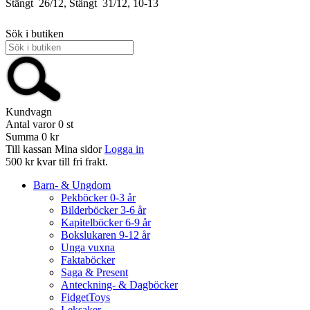
Stängt
26/12, Stängt
31/12, 10-13
Sök i butiken
Kundvagn
Antal varor
0
st
Summa
0 kr
Till kassan
Mina sidor
Logga in
500 kr kvar till fri frakt.
Barn- & Ungdom
Pekböcker 0-3 år
Bilderböcker 3-6 år
Kapitelböcker 6-9 år
Bokslukaren 9-12 år
Unga vuxna
Faktaböcker
Saga & Present
Anteckning- & Dagböcker
FidgetToys
Leksaker