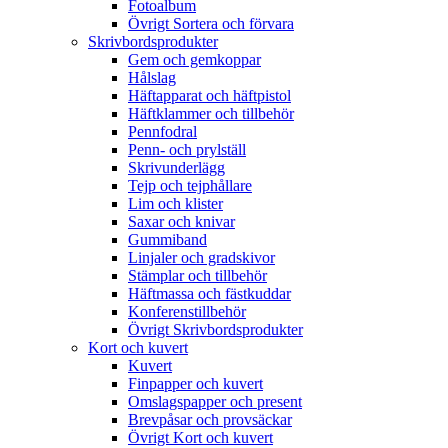
Fotoalbum
Övrigt Sortera och förvara
Skrivbordsprodukter
Gem och gemkoppar
Hålslag
Häftapparat och häftpistol
Häftklammer och tillbehör
Pennfodral
Penn- och prylställ
Skrivunderlägg
Tejp och tejphållare
Lim och klister
Saxar och knivar
Gummiband
Linjaler och gradskivor
Stämplar och tillbehör
Häftmassa och fästkuddar
Konferenstillbehör
Övrigt Skrivbordsprodukter
Kort och kuvert
Kuvert
Finpapper och kuvert
Omslagspapper och present
Brevpåsar och provsäckar
Övrigt Kort och kuvert