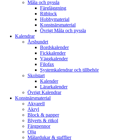
Måla och pyssla
Färgläggning
Ritblock
Hobbymaterial
Konstnärsmaterial
Övrigt Måla och pyssla
Kalendrar
Årsbundet
Bordskalender
Fickkalender
Väggkalender
Filofax
Systemkalendrar och tillbehör
Skolstart
Kalender
Lärarkalender
Övrigt Kalendrar
Konstnärsmaterial
Akvarell
Akryl
Block & papper
Blyerts & ritkol
Färgpennor
Olja
Målardukar & stafflier