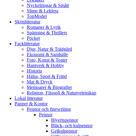
Nyckelringar & Smått
Slime & Leklera
TopModel
Skönlitteratur
Romaner & Lyrik
Spänning & Thrillers
Pocket
Facklitteratur
Djur, Natur & Trädgård
Ekonomi & Samhälle
Foto, Konst & Teater
Hantverk & Hobby
Historia
Hälsa, Sport & Fritid
Mat & Dryck
Memoarer & Biografier
Religion, Filosofi & Naturvetenskap
Lokal litteratur
Papper & Kontor
Pennor och finewriting
Pennor
Blyertspennor
Bläck- och kulpennor
Gelkulpennor