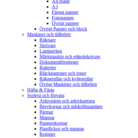
A4 Hålat
A3
Färgat papper
Fotopapper
Övrigt papper
Övrigt Papper och block
Maskiner och tillbehör
Räknare
Skrivare
Laminering
Märkmaskin och etikettskrivare
Dokumentförstörare
Batterier
Bläckpatroner och toner
Räknerullar och kvittorullar
Övrigt Maskiner och tillbehör
Häfta & Fästa
Sortera och förvara
Arkivpärm och arkivkartong
Brevkorgar och tidskriftssamlare
Pärmar
Mappar
Papperskorgar
Plastfickor och mappar
Register