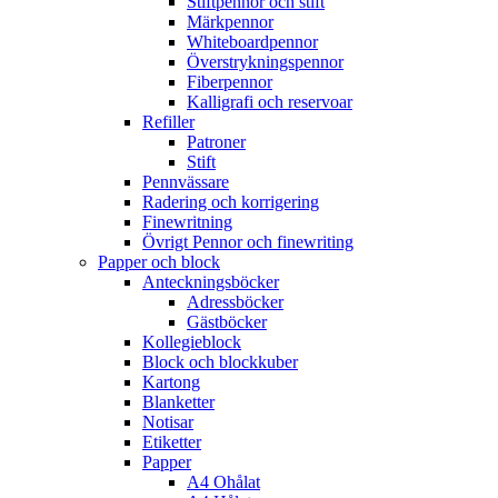
Stiftpennor och stift
Märkpennor
Whiteboardpennor
Överstrykningspennor
Fiberpennor
Kalligrafi och reservoar
Refiller
Patroner
Stift
Pennvässare
Radering och korrigering
Finewritning
Övrigt Pennor och finewriting
Papper och block
Anteckningsböcker
Adressböcker
Gästböcker
Kollegieblock
Block och blockkuber
Kartong
Blanketter
Notisar
Etiketter
Papper
A4 Ohålat