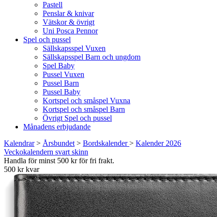
Pastell
Penslar & knivar
Vätskor & övrigt
Uni Posca Pennor
Spel och pussel
Sällskapsspel Vuxen
Sällskapsspel Barn och ungdom
Spel Baby
Pussel Vuxen
Pussel Barn
Pussel Baby
Kortspel och småspel Vuxna
Kortspel och småspel Barn
Övrigt Spel och pussel
Månadens erbjudande
Kalendrar
>
Årsbundet
>
Bordskalender
>
Kalender 2026
Veckokalendern svart skinn
Handla för minst 500 kr för fri frakt.
500 kr kvar