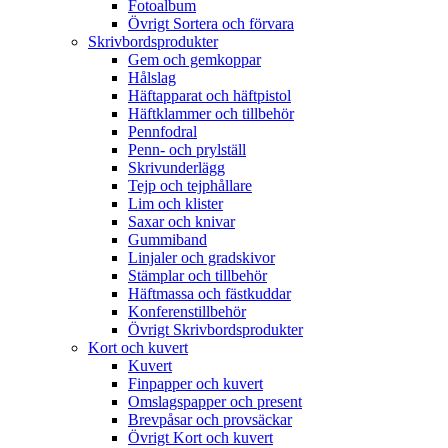
Fotoalbum
Övrigt Sortera och förvara
Skrivbordsprodukter
Gem och gemkoppar
Hålslag
Häftapparat och häftpistol
Häftklammer och tillbehör
Pennfodral
Penn- och prylställ
Skrivunderlägg
Tejp och tejphållare
Lim och klister
Saxar och knivar
Gummiband
Linjaler och gradskivor
Stämplar och tillbehör
Häftmassa och fästkuddar
Konferenstillbehör
Övrigt Skrivbordsprodukter
Kort och kuvert
Kuvert
Finpapper och kuvert
Omslagspapper och present
Brevpåsar och provsäckar
Övrigt Kort och kuvert