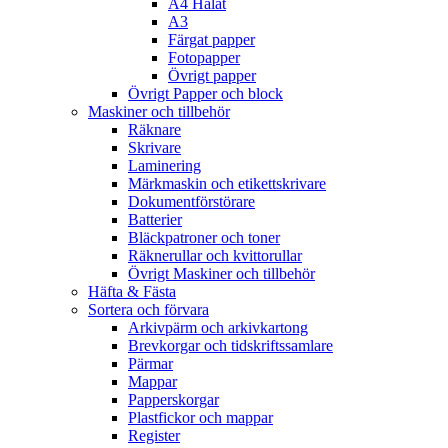
A4 Hålat
A3
Färgat papper
Fotopapper
Övrigt papper
Övrigt Papper och block
Maskiner och tillbehör
Räknare
Skrivare
Laminering
Märkmaskin och etikettskrivare
Dokumentförstörare
Batterier
Bläckpatroner och toner
Räknerullar och kvittorullar
Övrigt Maskiner och tillbehör
Häfta & Fästa
Sortera och förvara
Arkivpärm och arkivkartong
Brevkorgar och tidskriftssamlare
Pärmar
Mappar
Papperskorgar
Plastfickor och mappar
Register