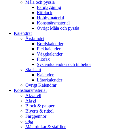
Måla och pyssla
Färgläggning
Ritblock
Hobbymaterial
Konstnärsmaterial
Övrigt Måla och pyssla
Kalendrar
Årsbundet
Bordskalender
Fickkalender
Väggkalender
Filofax
Systemkalendrar och tillbehör
Skolstart
Kalender
Lärarkalender
Övrigt Kalendrar
Konstnärsmaterial
Akvarell
Akryl
Block & papper
Blyerts & ritkol
Färgpennor
Olja
Målardukar & stafflier