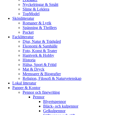
Nyckelringar & Smått
Slime & Leklera
TopModel
Skönlitteratur
Romaner & Lyrik
Spänning & Thrillers
Pocket
Facklitteratur
Djur, Natur & Trädgård
Ekonomi & Samhälle
Foto, Konst & Teater
Hantverk & Hobby
Historia
Hälsa, Sport & Fritid
Mat & Dryck
Memoarer & Biografier
Religion, Filosofi & Naturvetenskap
Lokal litteratur
Papper & Kontor
Pennor och finewriting
Pennor
Blyertspennor
Bläck- och kulpennor
Gelkulpennor