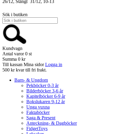
26/12, Stängt
31/12, 10-13
Sök i butiken
Kundvagn
Antal varor
0
st
Summa
0 kr
Till kassan
Mina sidor
Logga in
500 kr kvar till fri frakt.
Barn- & Ungdom
Pekböcker 0-3 år
Bilderböcker 3-6 år
Kapitelböcker 6-9 år
Bokslukaren 9-12 år
Unga vuxna
Faktaböcker
Saga & Present
Anteckning- & Dagböcker
FidgetToys
Leksaker