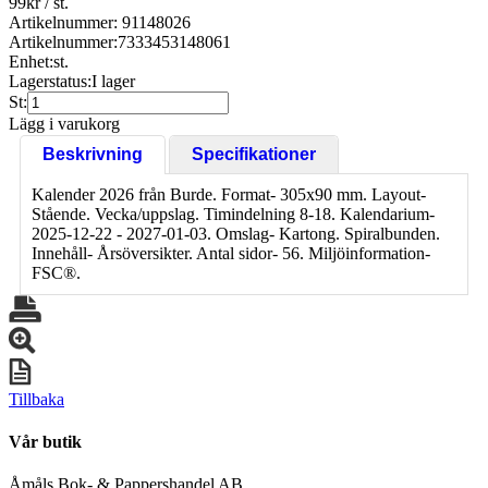
99
kr
/ st.
Artikelnummer: 91148026
Artikelnummer:
7333453148061
Enhet:
st.
Lagerstatus:
I lager
St:
Lägg i varukorg
Beskrivning
Specifikationer
Kalender 2026 från Burde. Format- 305x90 mm. Layout-
Stående. Vecka/uppslag. Timindelning 8-18. Kalendarium-
2025-12-22 - 2027-01-03. Omslag- Kartong. Spiralbunden.
Innehåll- Årsöversikter. Antal sidor- 56. Miljöinformation-
FSC®.
Tillbaka
Vår butik
Åmåls Bok- & Pappershandel AB