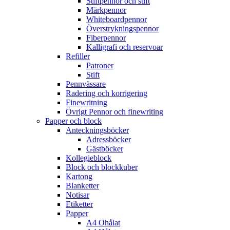
Stiftpennor och stift
Märkpennor
Whiteboardpennor
Överstrykningspennor
Fiberpennor
Kalligrafi och reservoar
Refiller
Patroner
Stift
Pennvässare
Radering och korrigering
Finewritning
Övrigt Pennor och finewriting
Papper och block
Anteckningsböcker
Adressböcker
Gästböcker
Kollegieblock
Block och blockkuber
Kartong
Blanketter
Notisar
Etiketter
Papper
A4 Ohålat