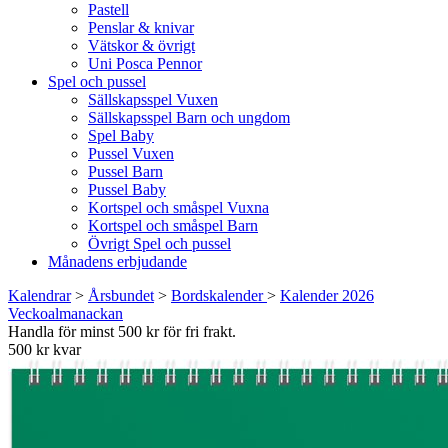
Pastell
Penslar & knivar
Vätskor & övrigt
Uni Posca Pennor
Spel och pussel
Sällskapsspel Vuxen
Sällskapsspel Barn och ungdom
Spel Baby
Pussel Vuxen
Pussel Barn
Pussel Baby
Kortspel och småspel Vuxna
Kortspel och småspel Barn
Övrigt Spel och pussel
Månadens erbjudande
Kalendrar
>
Årsbundet
>
Bordskalender
>
Kalender 2026
Veckoalmanackan
Handla för minst 500 kr för fri frakt.
500 kr kvar