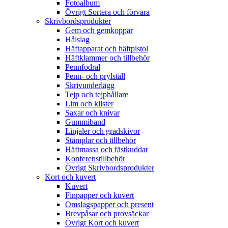
Fotoalbum
Övrigt Sortera och förvara
Skrivbordsprodukter
Gem och gemkoppar
Hålslag
Häftapparat och häftpistol
Häftklammer och tillbehör
Pennfodral
Penn- och prylställ
Skrivunderlägg
Tejp och tejphållare
Lim och klister
Saxar och knivar
Gummiband
Linjaler och gradskivor
Stämplar och tillbehör
Häftmassa och fästkuddar
Konferenstillbehör
Övrigt Skrivbordsprodukter
Kort och kuvert
Kuvert
Finpapper och kuvert
Omslagspapper och present
Brevpåsar och provsäckar
Övrigt Kort och kuvert