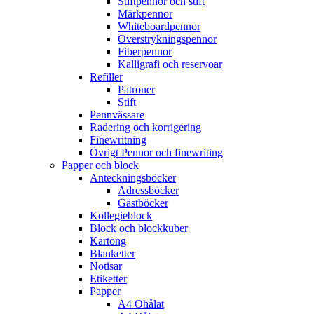
Stiftpennor och stift
Märkpennor
Whiteboardpennor
Överstrykningspennor
Fiberpennor
Kalligrafi och reservoar
Refiller
Patroner
Stift
Pennvässare
Radering och korrigering
Finewritning
Övrigt Pennor och finewriting
Papper och block
Anteckningsböcker
Adressböcker
Gästböcker
Kollegieblock
Block och blockkuber
Kartong
Blanketter
Notisar
Etiketter
Papper
A4 Ohålat