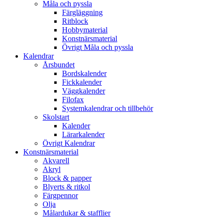
Måla och pyssla
Färgläggning
Ritblock
Hobbymaterial
Konstnärsmaterial
Övrigt Måla och pyssla
Kalendrar
Årsbundet
Bordskalender
Fickkalender
Väggkalender
Filofax
Systemkalendrar och tillbehör
Skolstart
Kalender
Lärarkalender
Övrigt Kalendrar
Konstnärsmaterial
Akvarell
Akryl
Block & papper
Blyerts & ritkol
Färgpennor
Olja
Målardukar & stafflier