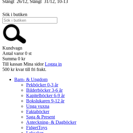
Stängt
26/12, Stängt
31/12, 10-13
Sök i butiken
Kundvagn
Antal varor
0
st
Summa
0 kr
Till kassan
Mina sidor
Logga in
500 kr kvar till fri frakt.
Barn- & Ungdom
Pekböcker 0-3 år
Bilderböcker 3-6 år
Kapitelböcker 6-9 år
Bokslukaren 9-12 år
Unga vuxna
Faktaböcker
Saga & Present
Anteckning- & Dagböcker
FidgetToys
Leksaker