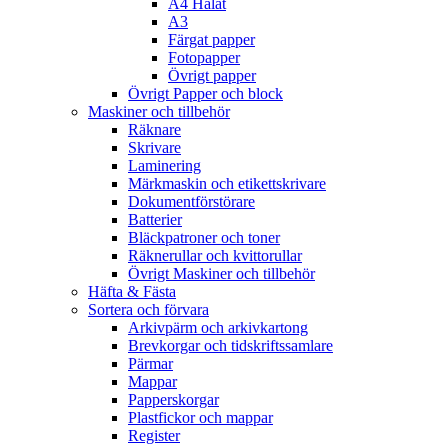
A4 Hålat
A3
Färgat papper
Fotopapper
Övrigt papper
Övrigt Papper och block
Maskiner och tillbehör
Räknare
Skrivare
Laminering
Märkmaskin och etikettskrivare
Dokumentförstörare
Batterier
Bläckpatroner och toner
Räknerullar och kvittorullar
Övrigt Maskiner och tillbehör
Häfta & Fästa
Sortera och förvara
Arkivpärm och arkivkartong
Brevkorgar och tidskriftssamlare
Pärmar
Mappar
Papperskorgar
Plastfickor och mappar
Register