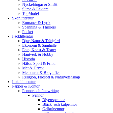
Nyckelringar & Smått
Slime & Leklera
TopModel
Skönlitteratur
Romaner & Lyrik
Spänning & Thrillers
Pocket
Facklitteratur
Djur, Natur & Trädgård
Ekonomi & Samhälle
Foto, Konst & Teater
Hantverk & Hobby
Historia
Hälsa, Sport & Fritid
Mat & Dryck
Memoarer & Biografier
Religion, Filosofi & Naturvetenskap
Lokal litteratur
Papper & Kontor
Pennor och finewriting
Pennor
Blyertspennor
Bläck- och kulpennor
Gelkulpennor