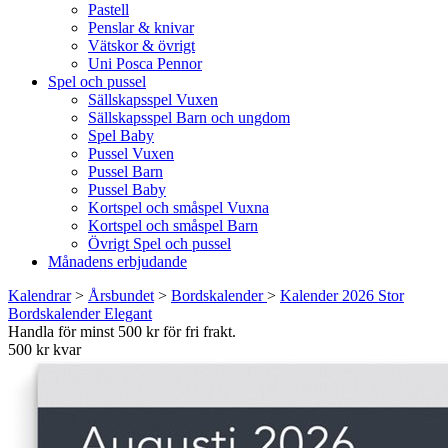
Pastell
Penslar & knivar
Vätskor & övrigt
Uni Posca Pennor
Spel och pussel
Sällskapsspel Vuxen
Sällskapsspel Barn och ungdom
Spel Baby
Pussel Vuxen
Pussel Barn
Pussel Baby
Kortspel och småspel Vuxna
Kortspel och småspel Barn
Övrigt Spel och pussel
Månadens erbjudande
Kalendrar
>
Årsbundet
>
Bordskalender
>
Kalender 2026 Stor
Bordskalender Elegant
Handla för minst 500 kr för fri frakt.
500 kr kvar