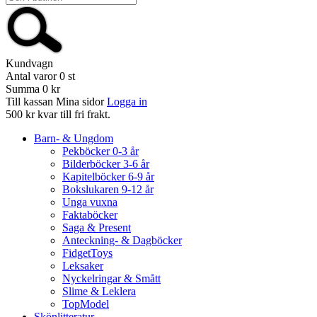
Kundvagn
Antal varor
0
st
Summa
0 kr
Till kassan
Mina sidor
Logga in
500 kr kvar till fri frakt.
Barn- & Ungdom
Pekböcker 0-3 år
Bilderböcker 3-6 år
Kapitelböcker 6-9 år
Bokslukaren 9-12 år
Unga vuxna
Faktaböcker
Saga & Present
Anteckning- & Dagböcker
FidgetToys
Leksaker
Nyckelringar & Smått
Slime & Leklera
TopModel
Skönlitteratur