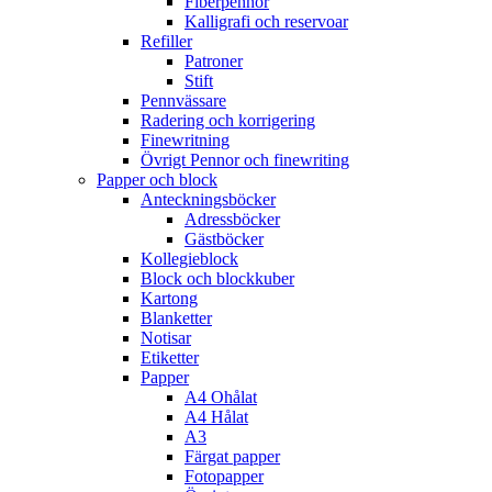
Fiberpennor
Kalligrafi och reservoar
Refiller
Patroner
Stift
Pennvässare
Radering och korrigering
Finewritning
Övrigt Pennor och finewriting
Papper och block
Anteckningsböcker
Adressböcker
Gästböcker
Kollegieblock
Block och blockkuber
Kartong
Blanketter
Notisar
Etiketter
Papper
A4 Ohålat
A4 Hålat
A3
Färgat papper
Fotopapper