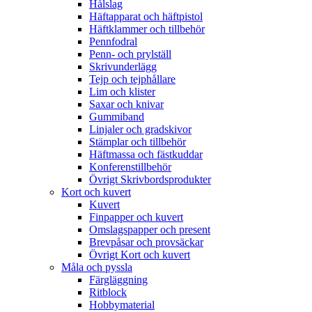
Hålslag
Häftapparat och häftpistol
Häftklammer och tillbehör
Pennfodral
Penn- och prylställ
Skrivunderlägg
Tejp och tejphållare
Lim och klister
Saxar och knivar
Gummiband
Linjaler och gradskivor
Stämplar och tillbehör
Häftmassa och fästkuddar
Konferenstillbehör
Övrigt Skrivbordsprodukter
Kort och kuvert
Kuvert
Finpapper och kuvert
Omslagspapper och present
Brevpåsar och provsäckar
Övrigt Kort och kuvert
Måla och pyssla
Färgläggning
Ritblock
Hobbymaterial