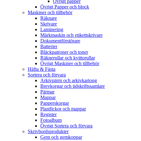
Övrigt papper
Övrigt Papper och block
Maskiner och tillbehör
Räknare
Skrivare
Laminering
Märkmaskin och etikettskrivare
Dokumentförstörare
Batterier
Bläckpatroner och toner
Räknerullar och kvittorullar
Övrigt Maskiner och tillbehör
Häfta & Fästa
Sortera och förvara
Arkivpärm och arkivkartong
Brevkorgar och tidskriftssamlare
Pärmar
Mappar
Papperskorgar
Plastfickor och mappar
Register
Fotoalbum
Övrigt Sortera och förvara
Skrivbordsprodukter
Gem och gemkoppar