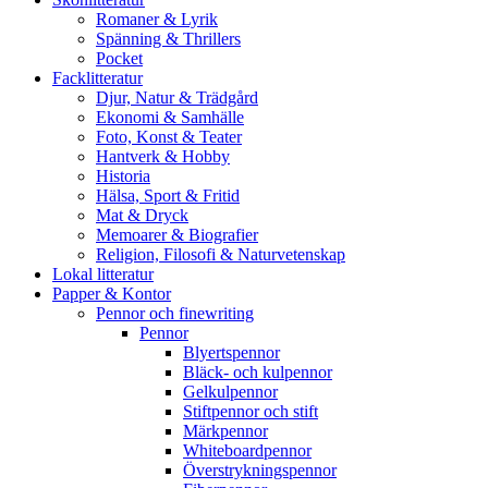
Romaner & Lyrik
Spänning & Thrillers
Pocket
Facklitteratur
Djur, Natur & Trädgård
Ekonomi & Samhälle
Foto, Konst & Teater
Hantverk & Hobby
Historia
Hälsa, Sport & Fritid
Mat & Dryck
Memoarer & Biografier
Religion, Filosofi & Naturvetenskap
Lokal litteratur
Papper & Kontor
Pennor och finewriting
Pennor
Blyertspennor
Bläck- och kulpennor
Gelkulpennor
Stiftpennor och stift
Märkpennor
Whiteboardpennor
Överstrykningspennor