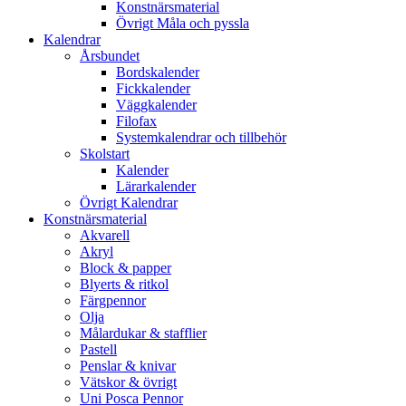
Konstnärsmaterial
Övrigt Måla och pyssla
Kalendrar
Årsbundet
Bordskalender
Fickkalender
Väggkalender
Filofax
Systemkalendrar och tillbehör
Skolstart
Kalender
Lärarkalender
Övrigt Kalendrar
Konstnärsmaterial
Akvarell
Akryl
Block & papper
Blyerts & ritkol
Färgpennor
Olja
Målardukar & stafflier
Pastell
Penslar & knivar
Vätskor & övrigt
Uni Posca Pennor