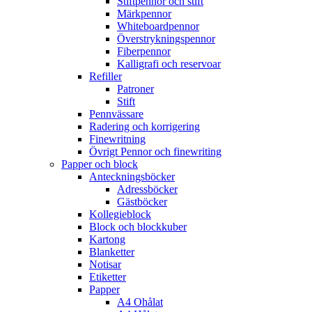
Stiftpennor och stift
Märkpennor
Whiteboardpennor
Överstrykningspennor
Fiberpennor
Kalligrafi och reservoar
Refiller
Patroner
Stift
Pennvässare
Radering och korrigering
Finewritning
Övrigt Pennor och finewriting
Papper och block
Anteckningsböcker
Adressböcker
Gästböcker
Kollegieblock
Block och blockkuber
Kartong
Blanketter
Notisar
Etiketter
Papper
A4 Ohålat