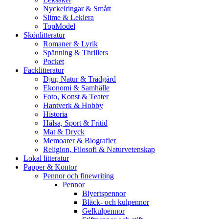
Nyckelringar & Smått
Slime & Leklera
TopModel
Skönlitteratur
Romaner & Lyrik
Spänning & Thrillers
Pocket
Facklitteratur
Djur, Natur & Trädgård
Ekonomi & Samhälle
Foto, Konst & Teater
Hantverk & Hobby
Historia
Hälsa, Sport & Fritid
Mat & Dryck
Memoarer & Biografier
Religion, Filosofi & Naturvetenskap
Lokal litteratur
Papper & Kontor
Pennor och finewriting
Pennor
Blyertspennor
Bläck- och kulpennor
Gelkulpennor