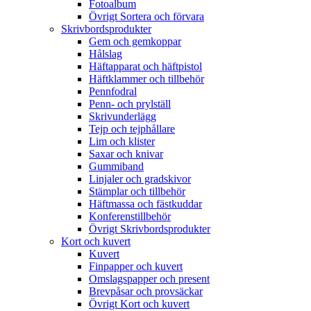
Fotoalbum
Övrigt Sortera och förvara
Skrivbordsprodukter
Gem och gemkoppar
Hålslag
Häftapparat och häftpistol
Häftklammer och tillbehör
Pennfodral
Penn- och prylställ
Skrivunderlägg
Tejp och tejphållare
Lim och klister
Saxar och knivar
Gummiband
Linjaler och gradskivor
Stämplar och tillbehör
Häftmassa och fästkuddar
Konferenstillbehör
Övrigt Skrivbordsprodukter
Kort och kuvert
Kuvert
Finpapper och kuvert
Omslagspapper och present
Brevpåsar och provsäckar
Övrigt Kort och kuvert