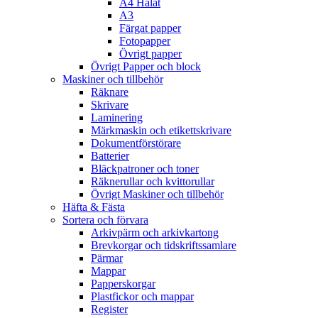
A4 Hålat
A3
Färgat papper
Fotopapper
Övrigt papper
Övrigt Papper och block
Maskiner och tillbehör
Räknare
Skrivare
Laminering
Märkmaskin och etikettskrivare
Dokumentförstörare
Batterier
Bläckpatroner och toner
Räknerullar och kvittorullar
Övrigt Maskiner och tillbehör
Häfta & Fästa
Sortera och förvara
Arkivpärm och arkivkartong
Brevkorgar och tidskriftssamlare
Pärmar
Mappar
Papperskorgar
Plastfickor och mappar
Register