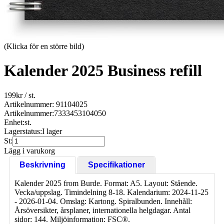
(Klicka för en större bild)
Kalender 2025 Business refill
199
kr
/ st.
Artikelnummer: 91104025
Artikelnummer:
7333453104050
Enhet:
st.
Lagerstatus:
I lager
St:
Lägg i varukorg
Beskrivning
Specifikationer
Kalender 2025 from Burde. Format: A5. Layout: Stående.
Vecka/uppslag. Timindelning 8-18. Kalendarium: 2024-11-25
- 2026-01-04. Omslag: Kartong. Spiralbunden. Innehåll:
Årsöversikter, årsplaner, internationella helgdagar. Antal
sidor: 144. Miljöinformation: FSC®.