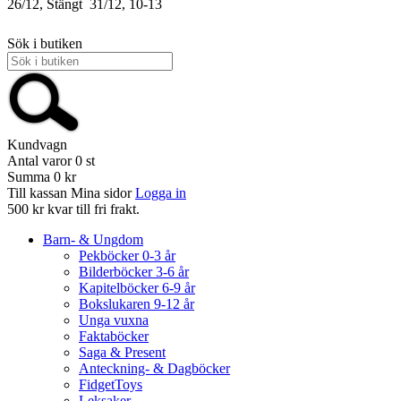
26/12, Stängt
31/12, 10-13
Sök i butiken
Kundvagn
Antal varor
0
st
Summa
0 kr
Till kassan
Mina sidor
Logga in
500 kr kvar till fri frakt.
Barn- & Ungdom
Pekböcker 0-3 år
Bilderböcker 3-6 år
Kapitelböcker 6-9 år
Bokslukaren 9-12 år
Unga vuxna
Faktaböcker
Saga & Present
Anteckning- & Dagböcker
FidgetToys
Leksaker