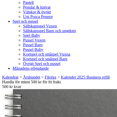
Pastell
Penslar & knivar
Vätskor & övrigt
Uni Posca Pennor
Spel och pussel
Sällskapsspel Vuxen
Sällskapsspel Barn och ungdom
Spel Baby
Pussel Vuxen
Pussel Barn
Pussel Baby
Kortspel och småspel Vuxna
Kortspel och småspel Barn
Övrigt Spel och pussel
Månadens erbjudande
Kalendrar
>
Årsbundet
>
Filofax
>
Kalender 2025 Business refill
Handla för minst 500 kr för fri frakt.
500 kr kvar