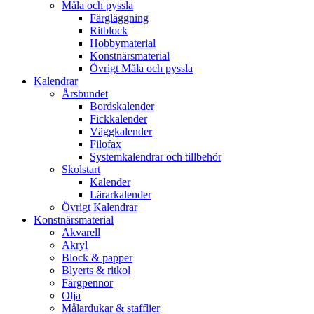
Måla och pyssla
Färgläggning
Ritblock
Hobbymaterial
Konstnärsmaterial
Övrigt Måla och pyssla
Kalendrar
Årsbundet
Bordskalender
Fickkalender
Väggkalender
Filofax
Systemkalendrar och tillbehör
Skolstart
Kalender
Lärarkalender
Övrigt Kalendrar
Konstnärsmaterial
Akvarell
Akryl
Block & papper
Blyerts & ritkol
Färgpennor
Olja
Målardukar & stafflier