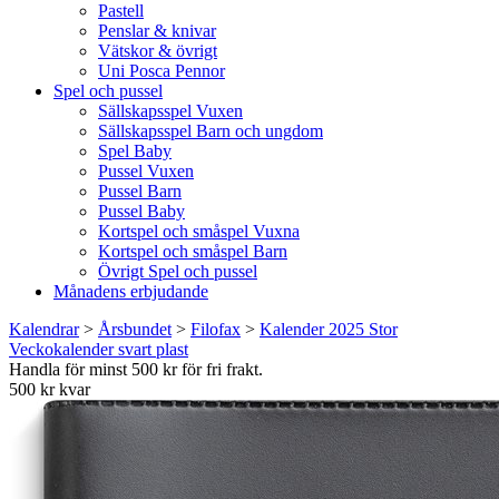
Pastell
Penslar & knivar
Vätskor & övrigt
Uni Posca Pennor
Spel och pussel
Sällskapsspel Vuxen
Sällskapsspel Barn och ungdom
Spel Baby
Pussel Vuxen
Pussel Barn
Pussel Baby
Kortspel och småspel Vuxna
Kortspel och småspel Barn
Övrigt Spel och pussel
Månadens erbjudande
Kalendrar
>
Årsbundet
>
Filofax
>
Kalender 2025 Stor
Veckokalender svart plast
Handla för minst 500 kr för fri frakt.
500 kr kvar