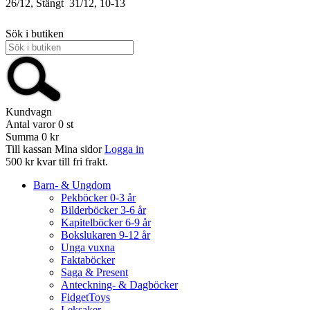
26/12, Stängt
31/12, 10-13
Sök i butiken
Kundvagn
Antal varor
0
st
Summa
0 kr
Till kassan
Mina sidor
Logga in
500 kr kvar till fri frakt.
Barn- & Ungdom
Pekböcker 0-3 år
Bilderböcker 3-6 år
Kapitelböcker 6-9 år
Bokslukaren 9-12 år
Unga vuxna
Faktaböcker
Saga & Present
Anteckning- & Dagböcker
FidgetToys
Leksaker