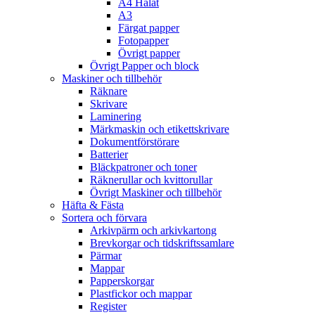
A4 Hålat
A3
Färgat papper
Fotopapper
Övrigt papper
Övrigt Papper och block
Maskiner och tillbehör
Räknare
Skrivare
Laminering
Märkmaskin och etikettskrivare
Dokumentförstörare
Batterier
Bläckpatroner och toner
Räknerullar och kvittorullar
Övrigt Maskiner och tillbehör
Häfta & Fästa
Sortera och förvara
Arkivpärm och arkivkartong
Brevkorgar och tidskriftssamlare
Pärmar
Mappar
Papperskorgar
Plastfickor och mappar
Register