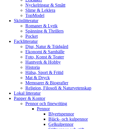
Nyckelringar & Smått
Slime & Leklera
TopModel
Skönlitteratur
Romaner & Lyrik
Spänning & Thrillers
Pocket
Facklitteratur
Djur, Natur & Trädgård
Ekonomi & Samhälle
Foto, Konst & Teater
Hantverk & Hobby
Historia
Hälsa, Sport & Fritid
Mat & Dryck
Memoarer & Biografier
Religion, Filosofi & Naturvetenskap
Lokal litteratur
Papper & Kontor
Pennor och finewriting
Pennor
Blyertspennor
Bläck- och kulpennor
Gelkulpennor