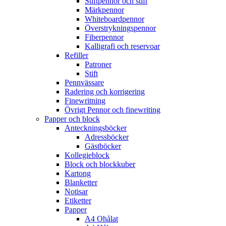
Stiftpennor och stift
Märkpennor
Whiteboardpennor
Överstrykningspennor
Fiberpennor
Kalligrafi och reservoar
Refiller
Patroner
Stift
Pennvässare
Radering och korrigering
Finewritning
Övrigt Pennor och finewriting
Papper och block
Anteckningsböcker
Adressböcker
Gästböcker
Kollegieblock
Block och blockkuber
Kartong
Blanketter
Notisar
Etiketter
Papper
A4 Ohålat