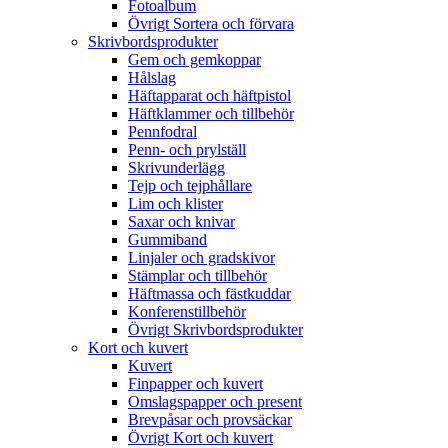
Fotoalbum
Övrigt Sortera och förvara
Skrivbordsprodukter
Gem och gemkoppar
Hålslag
Häftapparat och häftpistol
Häftklammer och tillbehör
Pennfodral
Penn- och prylställ
Skrivunderlägg
Tejp och tejphållare
Lim och klister
Saxar och knivar
Gummiband
Linjaler och gradskivor
Stämplar och tillbehör
Häftmassa och fästkuddar
Konferenstillbehör
Övrigt Skrivbordsprodukter
Kort och kuvert
Kuvert
Finpapper och kuvert
Omslagspapper och present
Brevpåsar och provsäckar
Övrigt Kort och kuvert