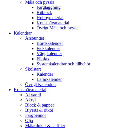
Måla och pyssla
Färgläggning
Ritblock
Hobbymaterial
Konstnärsmaterial
Övrigt Måla och pyssla
Kalendrar
Årsbundet
Bordskalender
Fickkalender
Väggkalender
Filofax
Systemkalendrar och tillbehör
Skolstart
Kalender
Lärarkalender
Övrigt Kalendrar
Konstnärsmaterial
Akvarell
Akryl
Block & papper
Blyerts & ritkol
Färgpennor
Olja
Målardukar & stafflier