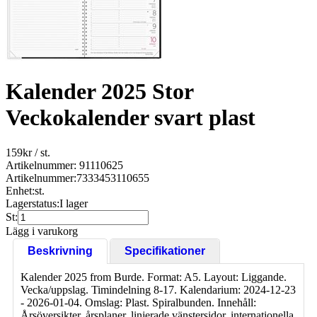
Kalender 2025 Stor
Veckokalender svart plast
159
kr
/ st.
Artikelnummer: 91110625
Artikelnummer:
7333453110655
Enhet:
st.
Lagerstatus:
I lager
St:
Lägg i varukorg
Beskrivning
Specifikationer
Kalender 2025 from Burde. Format: A5. Layout: Liggande.
Vecka/uppslag. Timindelning 8-17. Kalendarium: 2024-12-23
- 2026-01-04. Omslag: Plast. Spiralbunden. Innehåll:
Årsöversikter, årsplaner, linjerade vänstersidor, internationella