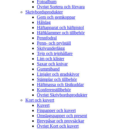
Fotoalbum
Övrigt Sortera och förvara
Skrivbordsprodukter
Gem och gemkoppar
Hålslag
Häftapparat och häftpistol
Häftklammer och tillbehör
Pennfodral
Penn- och prylställ
Skrivunderlägg
Tejp och tejphållare
Lim och klister
Saxar och knivar
Gummiband
Linjaler och gradskivor
Stämplar och tillbehör
Häftmassa och fästkuddar
Konferenstillbehör
Övrigt Skrivbordsprodukter
Kort och kuvert
Kuvert
Finpapper och kuvert
Omslagspapper och present
Brevpåsar och provsäckar
Övrigt Kort och kuvert