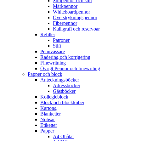
Stiftpennor och stift
Märkpennor
Whiteboardpennor
Överstrykningspennor
Fiberpennor
Kalligrafi och reservoar
Refiller
Patroner
Stift
Pennvässare
Radering och korrigering
Finewritning
Övrigt Pennor och finewriting
Papper och block
Anteckningsböcker
Adressböcker
Gästböcker
Kollegieblock
Block och blockkuber
Kartong
Blanketter
Notisar
Etiketter
Papper
A4 Ohålat