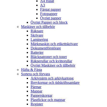
A4 Hålat
A3
Färgat papper
Fotopapper
Övrigt papper
Övrigt Papper och block
Maskiner och tillbehör
Räknare
Skrivare
Laminering
Märkmaskin och etikettskrivare
Dokumentförstörare
Batterier
Bläckpatroner och toner
Räknerullar och kvittorullar
Övrigt Maskiner och tillbehör
Häfta & Fästa
Sortera och förvara
Arkivpärm och arkivkartong
Brevkorgar och tidskriftssamlare
Pärmar
Mappar
Papperskorgar
Plastfickor och mappar
Register