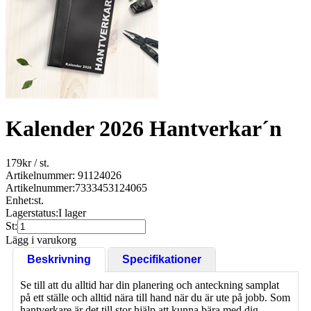
Kalender 2026 Hantverkar´n
179
kr
/ st.
Artikelnummer: 91124026
Artikelnummer:
7333453124065
Enhet:
st.
Lagerstatus:
I lager
St:
Lägg i varukorg
Beskrivning
Specifikationer
Se till att du alltid har din planering och anteckning samplat
på ett ställe och alltid nära till hand när du är ute på jobb. Som
hantverkare är det till stor hjälp att kunna bära med dig