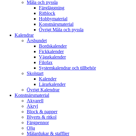
Måla och pyssla
Färgläggning
Ritblock
Hobbymaterial
Konstnärsmaterial
Övrigt Måla och pyssla
Kalendrar
Årsbundet
Bordskalender
Fickkalender
Väggkalender
Filofax
Systemkalendrar och tillbehör
Skolstart
Kalender
Lärarkalender
Övrigt Kalendrar
Konstnärsmaterial
Akvarell
Akryl
Block & papper
Blyerts & ritkol
Färgpennor
Olja
Målardukar & stafflier