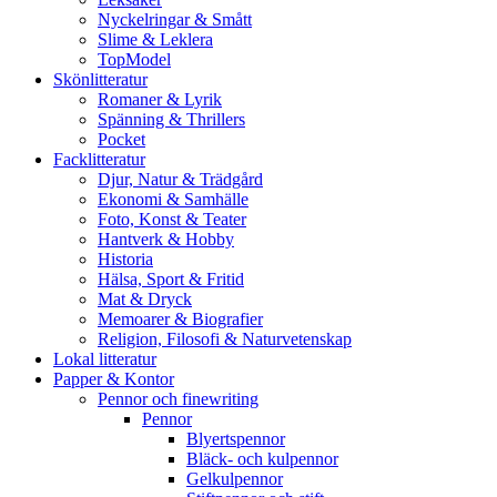
Nyckelringar & Smått
Slime & Leklera
TopModel
Skönlitteratur
Romaner & Lyrik
Spänning & Thrillers
Pocket
Facklitteratur
Djur, Natur & Trädgård
Ekonomi & Samhälle
Foto, Konst & Teater
Hantverk & Hobby
Historia
Hälsa, Sport & Fritid
Mat & Dryck
Memoarer & Biografier
Religion, Filosofi & Naturvetenskap
Lokal litteratur
Papper & Kontor
Pennor och finewriting
Pennor
Blyertspennor
Bläck- och kulpennor
Gelkulpennor