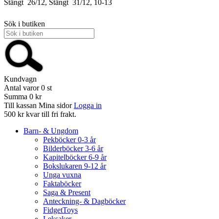
Stängt
26/12, Stängt
31/12, 10-13
Sök i butiken
Kundvagn
Antal varor
0
st
Summa
0 kr
Till kassan
Mina sidor
Logga in
500 kr kvar till fri frakt.
Barn- & Ungdom
Pekböcker 0-3 år
Bilderböcker 3-6 år
Kapitelböcker 6-9 år
Bokslukaren 9-12 år
Unga vuxna
Faktaböcker
Saga & Present
Anteckning- & Dagböcker
FidgetToys
Leksaker