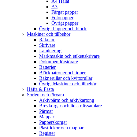
A4 Hålat
A3
Färgat papper
Fotopapper
Övrigt papper
Övrigt Papper och block
Maskiner och tillbehör
Räknare
Skrivare
Laminering
Märkmaskin och etikettskrivare
Dokumentförstörare
Batterier
Bläckpatroner och toner
Räknerullar och kvittorullar
Övrigt Maskiner och tillbehör
Häfta & Fästa
Sortera och förvara
Arkivpärm och arkivkartong
Brevkorgar och tidskriftssamlare
Pärmar
Mappar
Papperskorgar
Plastfickor och mappar
Register