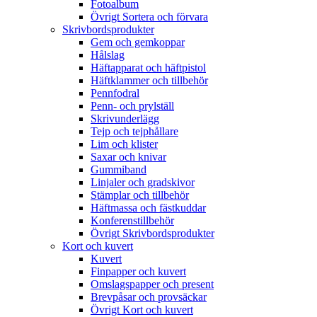
Fotoalbum
Övrigt Sortera och förvara
Skrivbordsprodukter
Gem och gemkoppar
Hålslag
Häftapparat och häftpistol
Häftklammer och tillbehör
Pennfodral
Penn- och prylställ
Skrivunderlägg
Tejp och tejphållare
Lim och klister
Saxar och knivar
Gummiband
Linjaler och gradskivor
Stämplar och tillbehör
Häftmassa och fästkuddar
Konferenstillbehör
Övrigt Skrivbordsprodukter
Kort och kuvert
Kuvert
Finpapper och kuvert
Omslagspapper och present
Brevpåsar och provsäckar
Övrigt Kort och kuvert