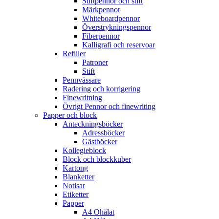
Stiftpennor och stift
Märkpennor
Whiteboardpennor
Överstrykningspennor
Fiberpennor
Kalligrafi och reservoar
Refiller
Patroner
Stift
Pennvässare
Radering och korrigering
Finewritning
Övrigt Pennor och finewriting
Papper och block
Anteckningsböcker
Adressböcker
Gästböcker
Kollegieblock
Block och blockkuber
Kartong
Blanketter
Notisar
Etiketter
Papper
A4 Ohålat