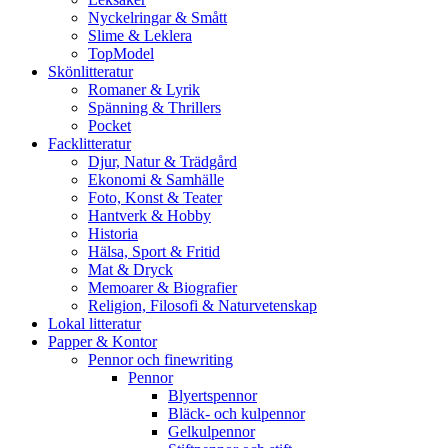
Nyckelringar & Smått
Slime & Leklera
TopModel
Skönlitteratur
Romaner & Lyrik
Spänning & Thrillers
Pocket
Facklitteratur
Djur, Natur & Trädgård
Ekonomi & Samhälle
Foto, Konst & Teater
Hantverk & Hobby
Historia
Hälsa, Sport & Fritid
Mat & Dryck
Memoarer & Biografier
Religion, Filosofi & Naturvetenskap
Lokal litteratur
Papper & Kontor
Pennor och finewriting
Pennor
Blyertspennor
Bläck- och kulpennor
Gelkulpennor