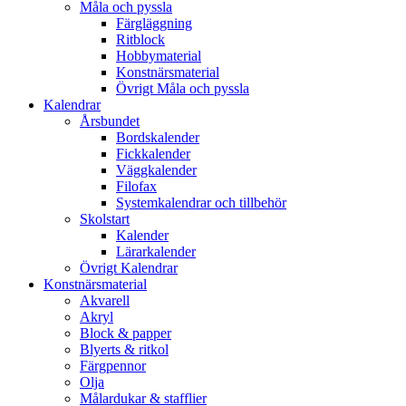
Måla och pyssla
Färgläggning
Ritblock
Hobbymaterial
Konstnärsmaterial
Övrigt Måla och pyssla
Kalendrar
Årsbundet
Bordskalender
Fickkalender
Väggkalender
Filofax
Systemkalendrar och tillbehör
Skolstart
Kalender
Lärarkalender
Övrigt Kalendrar
Konstnärsmaterial
Akvarell
Akryl
Block & papper
Blyerts & ritkol
Färgpennor
Olja
Målardukar & stafflier