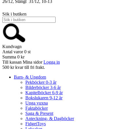
26/12, Stängt
31/12, 10-13
Sök i butiken
Kundvagn
Antal varor
0
st
Summa
0 kr
Till kassan
Mina sidor
Logga in
500 kr kvar till fri frakt.
Barn- & Ungdom
Pekböcker 0-3 år
Bilderböcker 3-6 år
Kapitelböcker 6-9 år
Bokslukaren 9-12 år
Unga vuxna
Faktaböcker
Saga & Present
Anteckning- & Dagböcker
FidgetToys
Leksaker