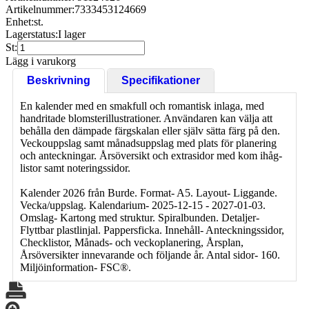
Artikelnummer:
7333453124669
Enhet:
st.
Lagerstatus:
I lager
St:
Lägg i varukorg
Beskrivning
Specifikationer
En kalender med en smakfull och romantisk inlaga, med
handritade blomsterillustrationer. Användaren kan välja att
behålla den dämpade färgskalan eller själv sätta färg på den.
Veckouppslag samt månadsuppslag med plats för planering
och anteckningar. Årsöversikt och extrasidor med kom ihåg-
listor samt noteringssidor.
Kalender 2026 från Burde. Format- A5. Layout- Liggande.
Vecka/uppslag. Kalendarium- 2025-12-15 - 2027-01-03.
Omslag- Kartong med struktur. Spiralbunden. Detaljer-
Flyttbar plastlinjal. Pappersficka. Innehåll- Anteckningssidor,
Checklistor, Månads- och veckoplanering, Årsplan,
Årsöversikter innevarande och följande år. Antal sidor- 160.
Miljöinformation- FSC®.