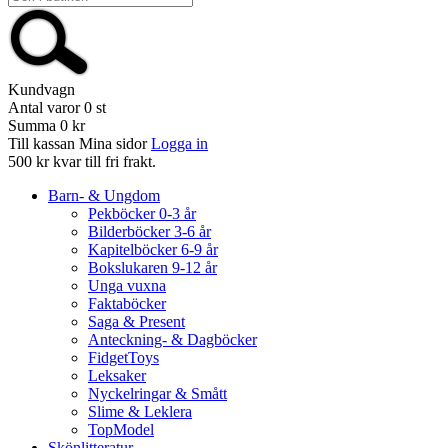
Kundvagn
Antal varor
0
st
Summa
0 kr
Till kassan
Mina sidor
Logga in
500 kr kvar till fri frakt.
Barn- & Ungdom
Pekböcker 0-3 år
Bilderböcker 3-6 år
Kapitelböcker 6-9 år
Bokslukaren 9-12 år
Unga vuxna
Faktaböcker
Saga & Present
Anteckning- & Dagböcker
FidgetToys
Leksaker
Nyckelringar & Smått
Slime & Leklera
TopModel
Skönlitteratur