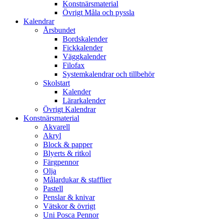
Konstnärsmaterial
Övrigt Måla och pyssla
Kalendrar
Årsbundet
Bordskalender
Fickkalender
Väggkalender
Filofax
Systemkalendrar och tillbehör
Skolstart
Kalender
Lärarkalender
Övrigt Kalendrar
Konstnärsmaterial
Akvarell
Akryl
Block & papper
Blyerts & ritkol
Färgpennor
Olja
Målardukar & stafflier
Pastell
Penslar & knivar
Vätskor & övrigt
Uni Posca Pennor