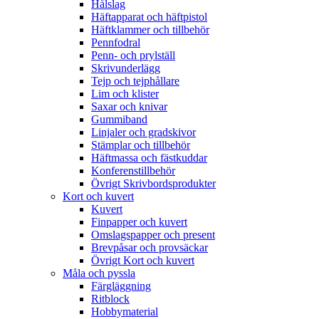
Hålslag
Häftapparat och häftpistol
Häftklammer och tillbehör
Pennfodral
Penn- och prylställ
Skrivunderlägg
Tejp och tejphållare
Lim och klister
Saxar och knivar
Gummiband
Linjaler och gradskivor
Stämplar och tillbehör
Häftmassa och fästkuddar
Konferenstillbehör
Övrigt Skrivbordsprodukter
Kort och kuvert
Kuvert
Finpapper och kuvert
Omslagspapper och present
Brevpåsar och provsäckar
Övrigt Kort och kuvert
Måla och pyssla
Färgläggning
Ritblock
Hobbymaterial