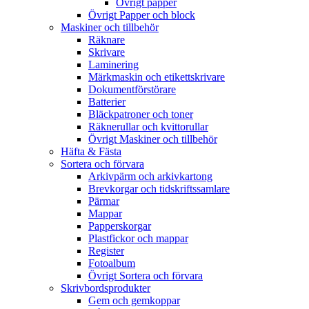
Övrigt papper
Övrigt Papper och block
Maskiner och tillbehör
Räknare
Skrivare
Laminering
Märkmaskin och etikettskrivare
Dokumentförstörare
Batterier
Bläckpatroner och toner
Räknerullar och kvittorullar
Övrigt Maskiner och tillbehör
Häfta & Fästa
Sortera och förvara
Arkivpärm och arkivkartong
Brevkorgar och tidskriftssamlare
Pärmar
Mappar
Papperskorgar
Plastfickor och mappar
Register
Fotoalbum
Övrigt Sortera och förvara
Skrivbordsprodukter
Gem och gemkoppar