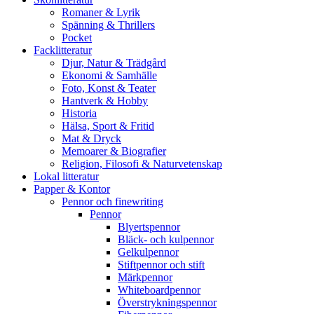
Romaner & Lyrik
Spänning & Thrillers
Pocket
Facklitteratur
Djur, Natur & Trädgård
Ekonomi & Samhälle
Foto, Konst & Teater
Hantverk & Hobby
Historia
Hälsa, Sport & Fritid
Mat & Dryck
Memoarer & Biografier
Religion, Filosofi & Naturvetenskap
Lokal litteratur
Papper & Kontor
Pennor och finewriting
Pennor
Blyertspennor
Bläck- och kulpennor
Gelkulpennor
Stiftpennor och stift
Märkpennor
Whiteboardpennor
Överstrykningspennor