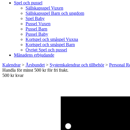
Spel och pussel
Sällskapsspel Vuxen
Sällskapsspel Barn och ungdom
Spel Baby
Pussel Vuxen
Pussel Barn
Pussel Baby
Kortspel och småspel Vuxna
Kortspel och småspel Barn
Övrigt Spel och pussel
Månadens erbjudande
Kalendrar
>
Årsbundet
>
Systemkalendrar och tillbehör
>
Personal R
Handla för minst 500 kr för fri frakt.
500 kr kvar