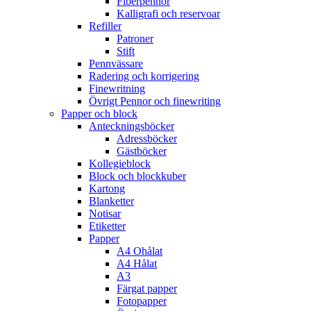
Fiberpennor
Kalligrafi och reservoar
Refiller
Patroner
Stift
Pennvässare
Radering och korrigering
Finewritning
Övrigt Pennor och finewriting
Papper och block
Anteckningsböcker
Adressböcker
Gästböcker
Kollegieblock
Block och blockkuber
Kartong
Blanketter
Notisar
Etiketter
Papper
A4 Ohålat
A4 Hålat
A3
Färgat papper
Fotopapper