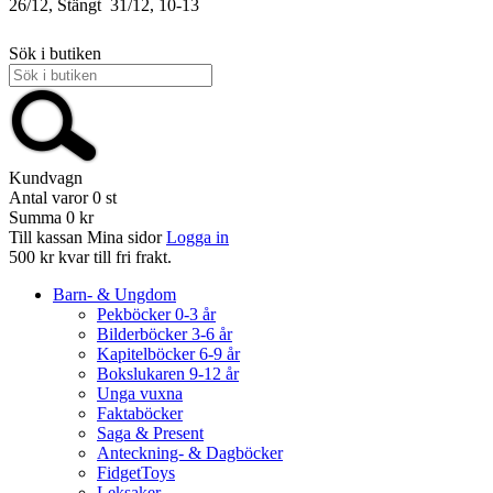
26/12, Stängt
31/12, 10-13
Sök i butiken
Kundvagn
Antal varor
0
st
Summa
0 kr
Till kassan
Mina sidor
Logga in
500 kr kvar till fri frakt.
Barn- & Ungdom
Pekböcker 0-3 år
Bilderböcker 3-6 år
Kapitelböcker 6-9 år
Bokslukaren 9-12 år
Unga vuxna
Faktaböcker
Saga & Present
Anteckning- & Dagböcker
FidgetToys
Leksaker