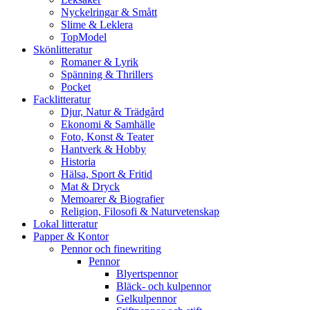
Nyckelringar & Smått
Slime & Leklera
TopModel
Skönlitteratur
Romaner & Lyrik
Spänning & Thrillers
Pocket
Facklitteratur
Djur, Natur & Trädgård
Ekonomi & Samhälle
Foto, Konst & Teater
Hantverk & Hobby
Historia
Hälsa, Sport & Fritid
Mat & Dryck
Memoarer & Biografier
Religion, Filosofi & Naturvetenskap
Lokal litteratur
Papper & Kontor
Pennor och finewriting
Pennor
Blyertspennor
Bläck- och kulpennor
Gelkulpennor