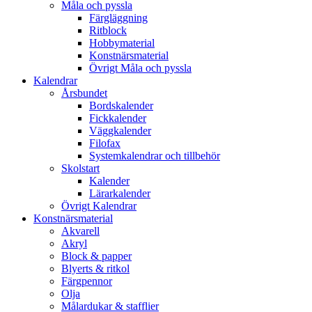
Måla och pyssla
Färgläggning
Ritblock
Hobbymaterial
Konstnärsmaterial
Övrigt Måla och pyssla
Kalendrar
Årsbundet
Bordskalender
Fickkalender
Väggkalender
Filofax
Systemkalendrar och tillbehör
Skolstart
Kalender
Lärarkalender
Övrigt Kalendrar
Konstnärsmaterial
Akvarell
Akryl
Block & papper
Blyerts & ritkol
Färgpennor
Olja
Målardukar & stafflier