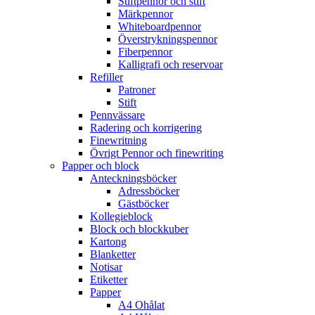
Stiftpennor och stift
Märkpennor
Whiteboardpennor
Överstrykningspennor
Fiberpennor
Kalligrafi och reservoar
Refiller
Patroner
Stift
Pennvässare
Radering och korrigering
Finewritning
Övrigt Pennor och finewriting
Papper och block
Anteckningsböcker
Adressböcker
Gästböcker
Kollegieblock
Block och blockkuber
Kartong
Blanketter
Notisar
Etiketter
Papper
A4 Ohålat