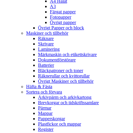
A4 Hålat
A3
Färgat papper
Fotopapper
Övrigt papper
Övrigt Papper och block
Maskiner och tillbehör
Räknare
Skrivare
Laminering
Märkmaskin och etikettskrivare
Dokumentförstörare
Batterier
Bläckpatroner och toner
Räknerullar och kvittorullar
Övrigt Maskiner och tillbehör
Häfta & Fästa
Sortera och förvara
Arkivpärm och arkivkartong
Brevkorgar och tidskriftssamlare
Pärmar
Mappar
Papperskorgar
Plastfickor och mappar
Register