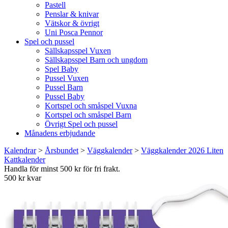
Pastell
Penslar & knivar
Vätskor & övrigt
Uni Posca Pennor
Spel och pussel
Sällskapsspel Vuxen
Sällskapsspel Barn och ungdom
Spel Baby
Pussel Vuxen
Pussel Barn
Pussel Baby
Kortspel och småspel Vuxna
Kortspel och småspel Barn
Övrigt Spel och pussel
Månadens erbjudande
Kalendrar
>
Årsbundet
>
Väggkalender
>
Väggkalender 2026 Liten
Kattkalender
Handla för minst 500 kr för fri frakt.
500 kr kvar