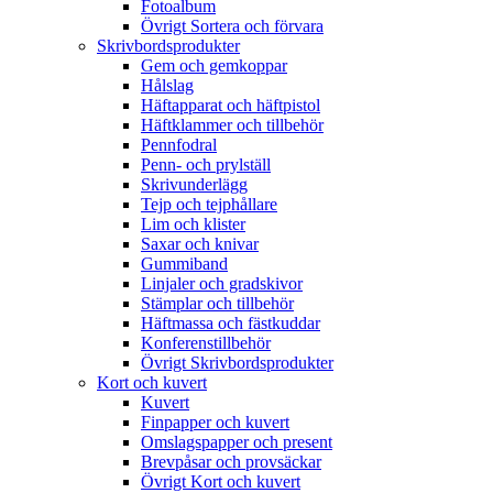
Fotoalbum
Övrigt Sortera och förvara
Skrivbordsprodukter
Gem och gemkoppar
Hålslag
Häftapparat och häftpistol
Häftklammer och tillbehör
Pennfodral
Penn- och prylställ
Skrivunderlägg
Tejp och tejphållare
Lim och klister
Saxar och knivar
Gummiband
Linjaler och gradskivor
Stämplar och tillbehör
Häftmassa och fästkuddar
Konferenstillbehör
Övrigt Skrivbordsprodukter
Kort och kuvert
Kuvert
Finpapper och kuvert
Omslagspapper och present
Brevpåsar och provsäckar
Övrigt Kort och kuvert