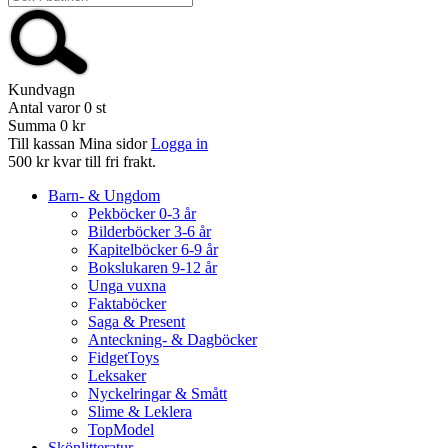
Kundvagn
Antal varor
0
st
Summa
0 kr
Till kassan
Mina sidor
Logga in
500 kr kvar till fri frakt.
Barn- & Ungdom
Pekböcker 0-3 år
Bilderböcker 3-6 år
Kapitelböcker 6-9 år
Bokslukaren 9-12 år
Unga vuxna
Faktaböcker
Saga & Present
Anteckning- & Dagböcker
FidgetToys
Leksaker
Nyckelringar & Smått
Slime & Leklera
TopModel
Skönlitteratur