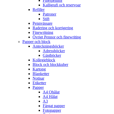
Fiberpennor
Kalligrafi och reservoar
Refiller
Patroner
Stift
Pennvässare
Radering och korrigering
Finewritning
Övrigt Pennor och finewriting
Papper och block
Anteckningsböcker
Adressböcker
Gästböcker
Kollegieblock
Block och blockkuber
Kartong
Blanketter
Notisar
Etiketter
Papper
A4 Ohålat
A4 Hålat
A3
Färgat papper
Fotopapper