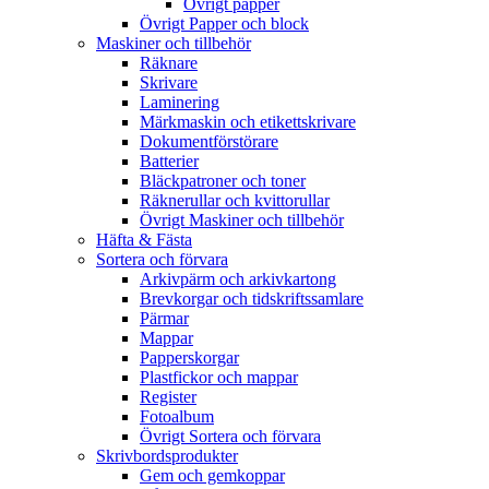
Övrigt papper
Övrigt Papper och block
Maskiner och tillbehör
Räknare
Skrivare
Laminering
Märkmaskin och etikettskrivare
Dokumentförstörare
Batterier
Bläckpatroner och toner
Räknerullar och kvittorullar
Övrigt Maskiner och tillbehör
Häfta & Fästa
Sortera och förvara
Arkivpärm och arkivkartong
Brevkorgar och tidskriftssamlare
Pärmar
Mappar
Papperskorgar
Plastfickor och mappar
Register
Fotoalbum
Övrigt Sortera och förvara
Skrivbordsprodukter
Gem och gemkoppar