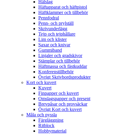
Hålslag
Häftapparat och häftpistol
Häftklammer och tillbehör
Pennfodral
Penn- och prylställ
Skrivunderlägg
Tejp och tejphållare
Lim och klister
Saxar och knivar
Gummiband
Linjaler och gradskivor
Stämplar och tillbehör
Häftmassa och fästkuddar
Konferenstillbehör
Övrigt Skrivbordsprodukter
Kort och kuvert
Kuvert
Finpapper och kuvert
Omslagspapper och present
Brevpåsar och provsäckar
Övrigt Kort och kuvert
Måla och pyssla
Färgläggning
Ritblock
Hobbymaterial