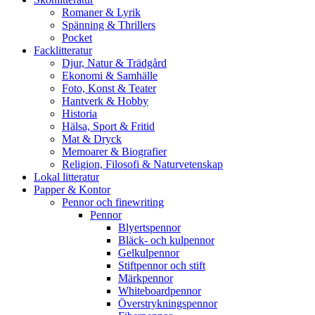
Romaner & Lyrik
Spänning & Thrillers
Pocket
Facklitteratur
Djur, Natur & Trädgård
Ekonomi & Samhälle
Foto, Konst & Teater
Hantverk & Hobby
Historia
Hälsa, Sport & Fritid
Mat & Dryck
Memoarer & Biografier
Religion, Filosofi & Naturvetenskap
Lokal litteratur
Papper & Kontor
Pennor och finewriting
Pennor
Blyertspennor
Bläck- och kulpennor
Gelkulpennor
Stiftpennor och stift
Märkpennor
Whiteboardpennor
Överstrykningspennor