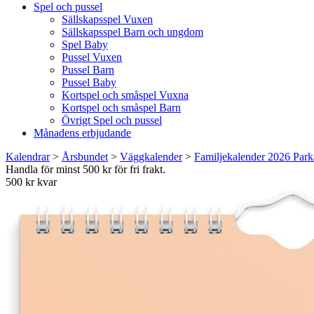
Spel och pussel
Sällskapsspel Vuxen
Sällskapsspel Barn och ungdom
Spel Baby
Pussel Vuxen
Pussel Barn
Pussel Baby
Kortspel och småspel Vuxna
Kortspel och småspel Barn
Övrigt Spel och pussel
Månadens erbjudande
Kalendrar
>
Årsbundet
>
Väggkalender
>
Familjekalender 2026 Park
Handla för minst 500 kr för fri frakt.
500 kr kvar