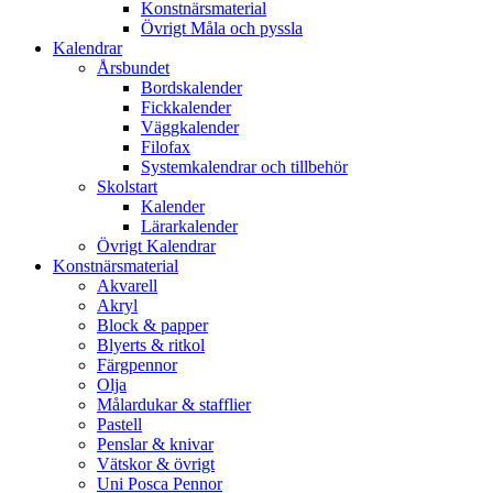
Konstnärsmaterial
Övrigt Måla och pyssla
Kalendrar
Årsbundet
Bordskalender
Fickkalender
Väggkalender
Filofax
Systemkalendrar och tillbehör
Skolstart
Kalender
Lärarkalender
Övrigt Kalendrar
Konstnärsmaterial
Akvarell
Akryl
Block & papper
Blyerts & ritkol
Färgpennor
Olja
Målardukar & stafflier
Pastell
Penslar & knivar
Vätskor & övrigt
Uni Posca Pennor