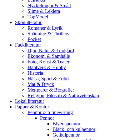
Nyckelringar & Smått
Slime & Leklera
TopModel
Skönlitteratur
Romaner & Lyrik
Spänning & Thrillers
Pocket
Facklitteratur
Djur, Natur & Trädgård
Ekonomi & Samhälle
Foto, Konst & Teater
Hantverk & Hobby
Historia
Hälsa, Sport & Fritid
Mat & Dryck
Memoarer & Biografier
Religion, Filosofi & Naturvetenskap
Lokal litteratur
Papper & Kontor
Pennor och finewriting
Pennor
Blyertspennor
Bläck- och kulpennor
Gelkulpennor