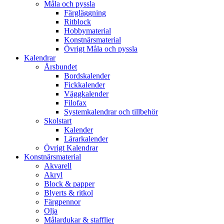
Måla och pyssla
Färgläggning
Ritblock
Hobbymaterial
Konstnärsmaterial
Övrigt Måla och pyssla
Kalendrar
Årsbundet
Bordskalender
Fickkalender
Väggkalender
Filofax
Systemkalendrar och tillbehör
Skolstart
Kalender
Lärarkalender
Övrigt Kalendrar
Konstnärsmaterial
Akvarell
Akryl
Block & papper
Blyerts & ritkol
Färgpennor
Olja
Målardukar & stafflier