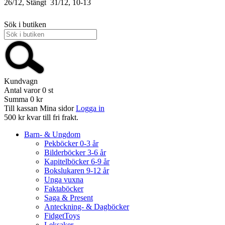
26/12, Stängt
31/12, 10-13
Sök i butiken
Kundvagn
Antal varor
0
st
Summa
0 kr
Till kassan
Mina sidor
Logga in
500 kr kvar till fri frakt.
Barn- & Ungdom
Pekböcker 0-3 år
Bilderböcker 3-6 år
Kapitelböcker 6-9 år
Bokslukaren 9-12 år
Unga vuxna
Faktaböcker
Saga & Present
Anteckning- & Dagböcker
FidgetToys
Leksaker