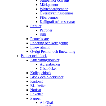
Stiftpennor och stift
Märkpennor
Whiteboardpennor
Överstrykningspennor
Fiberpennor
Kalligrafi och reservoar
Refiller
Patroner
Stift
Pennvässare
Radering och korrigering
Finewritning
Övrigt Pennor och finewriting
Papper och block
Anteckningsböcker
Adressböcker
Gästböcker
Kollegieblock
Block och blockkuber
Kartong
Blanketter
Notisar
Etiketter
Papper
A4 Ohålat