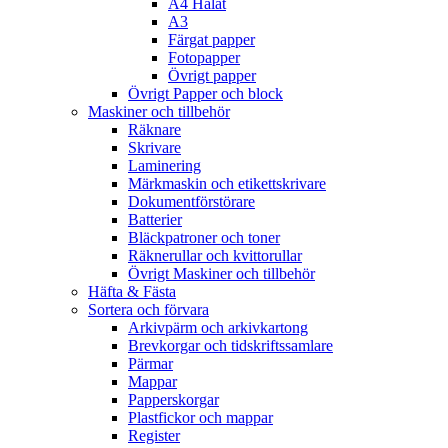
A4 Hålat
A3
Färgat papper
Fotopapper
Övrigt papper
Övrigt Papper och block
Maskiner och tillbehör
Räknare
Skrivare
Laminering
Märkmaskin och etikettskrivare
Dokumentförstörare
Batterier
Bläckpatroner och toner
Räknerullar och kvittorullar
Övrigt Maskiner och tillbehör
Häfta & Fästa
Sortera och förvara
Arkivpärm och arkivkartong
Brevkorgar och tidskriftssamlare
Pärmar
Mappar
Papperskorgar
Plastfickor och mappar
Register