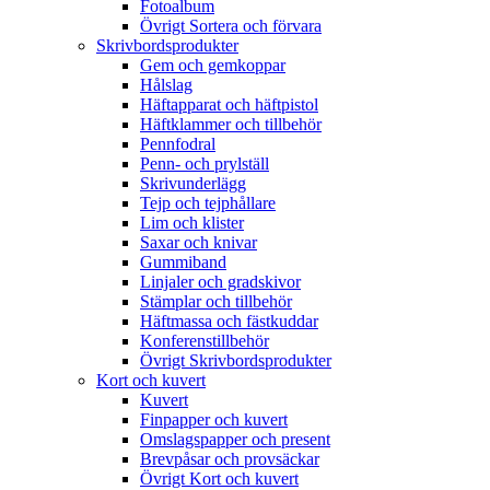
Fotoalbum
Övrigt Sortera och förvara
Skrivbordsprodukter
Gem och gemkoppar
Hålslag
Häftapparat och häftpistol
Häftklammer och tillbehör
Pennfodral
Penn- och prylställ
Skrivunderlägg
Tejp och tejphållare
Lim och klister
Saxar och knivar
Gummiband
Linjaler och gradskivor
Stämplar och tillbehör
Häftmassa och fästkuddar
Konferenstillbehör
Övrigt Skrivbordsprodukter
Kort och kuvert
Kuvert
Finpapper och kuvert
Omslagspapper och present
Brevpåsar och provsäckar
Övrigt Kort och kuvert