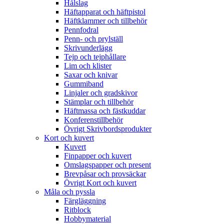
Hålslag
Häftapparat och häftpistol
Häftklammer och tillbehör
Pennfodral
Penn- och prylställ
Skrivunderlägg
Tejp och tejphållare
Lim och klister
Saxar och knivar
Gummiband
Linjaler och gradskivor
Stämplar och tillbehör
Häftmassa och fästkuddar
Konferenstillbehör
Övrigt Skrivbordsprodukter
Kort och kuvert
Kuvert
Finpapper och kuvert
Omslagspapper och present
Brevpåsar och provsäckar
Övrigt Kort och kuvert
Måla och pyssla
Färgläggning
Ritblock
Hobbymaterial