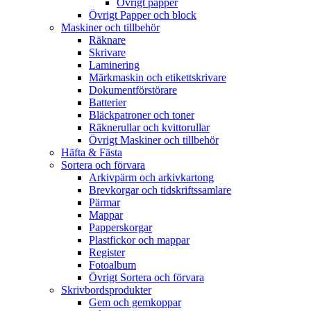
Övrigt papper
Övrigt Papper och block
Maskiner och tillbehör
Räknare
Skrivare
Laminering
Märkmaskin och etikettskrivare
Dokumentförstörare
Batterier
Bläckpatroner och toner
Räknerullar och kvittorullar
Övrigt Maskiner och tillbehör
Häfta & Fästa
Sortera och förvara
Arkivpärm och arkivkartong
Brevkorgar och tidskriftssamlare
Pärmar
Mappar
Papperskorgar
Plastfickor och mappar
Register
Fotoalbum
Övrigt Sortera och förvara
Skrivbordsprodukter
Gem och gemkoppar