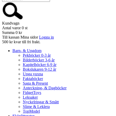
Kundvagn
Antal varor
0
st
Summa
0 kr
Till kassan
Mina sidor
Logga in
500 kr kvar till fri frakt.
Barn- & Ungdom
Pekböcker 0-3 år
Bilderböcker 3-6 år
Kapitelböcker 6-9 år
Bokslukaren 9-12 år
Unga vuxna
Faktaböcker
Saga & Present
Anteckning- & Dagböcker
FidgetToys
Leksaker
Nyckelringar & Smått
Slime & Leklera
TopModel
Skönlitteratur