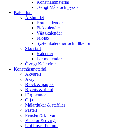
Konstnärsmaterial
Övrigt Måla och pyssla
Kalendrar
Årsbundet
Bordskalender
Fickkalender
Väggkalender
Filofax
Systemkalendrar och tillbehör
Skolstart
Kalender
Lärarkalender
Övrigt Kalendrar
Konstnärsmaterial
Akvarell
Akryl
Block & papper
Blyerts & ritkol
Färgpennor
Olja
Målardukar & stafflier
Pastell
Penslar & knivar
Vätskor & övrigt
Uni Posca Pennor