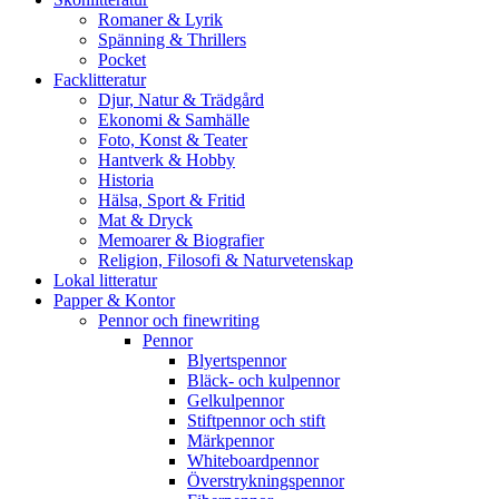
Romaner & Lyrik
Spänning & Thrillers
Pocket
Facklitteratur
Djur, Natur & Trädgård
Ekonomi & Samhälle
Foto, Konst & Teater
Hantverk & Hobby
Historia
Hälsa, Sport & Fritid
Mat & Dryck
Memoarer & Biografier
Religion, Filosofi & Naturvetenskap
Lokal litteratur
Papper & Kontor
Pennor och finewriting
Pennor
Blyertspennor
Bläck- och kulpennor
Gelkulpennor
Stiftpennor och stift
Märkpennor
Whiteboardpennor
Överstrykningspennor