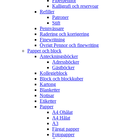
Fiberpennor
Kalligrafi och reservoar
Refiller
Patroner
Stift
Pennvässare
Radering och korrigering
Finewritning
Övrigt Pennor och finewriting
Papper och block
Anteckningsböcker
Adressböcker
Gästböcker
Kollegieblock
Block och blockkuber
Kartong
Blanketter
Notisar
Etiketter
Papper
A4 Ohålat
A4 Hålat
A3
Färgat papper
Fotopapper