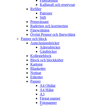
Fiberpennor
Kalligrafi och reservoar
Refiller
Patroner
Stift
Pennvässare
Radering och korrigering
Finewritning
Övrigt Pennor och finewriting
Papper och block
Anteckningsböcker
Adressböcker
Gästböcker
Kollegieblock
Block och blockkuber
Kartong
Blanketter
Notisar
Etiketter
Papper
A4 Ohålat
A4 Hålat
A3
Färgat papper
Fotopapper