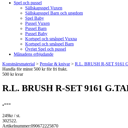
Spel och pussel
Sällskapsspel Vuxen
Sällskapsspel Barn och ungdom
Spel Baby
Pussel Vuxen
Pussel Barn
Pussel Baby
Kortspel och småspel Vuxna
Kortspel och småspel Barn
Övrigt Spel och pussel
Månadens erbjudande
Konstnärsmaterial
>
Penslar & knivar
>
R.L. BRUSH R-SET 9161
Handla för minst 500 kr för fri frakt.
500 kr kvar
R.L. BRUSH R-SET 9161 G.T
.---
249
kr
/ st.
302522.
Artikelnummer:
090672225870