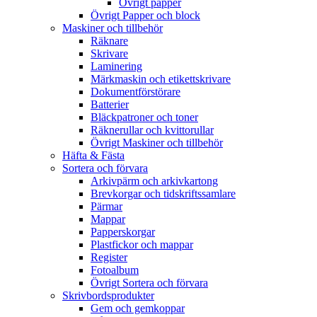
Övrigt papper
Övrigt Papper och block
Maskiner och tillbehör
Räknare
Skrivare
Laminering
Märkmaskin och etikettskrivare
Dokumentförstörare
Batterier
Bläckpatroner och toner
Räknerullar och kvittorullar
Övrigt Maskiner och tillbehör
Häfta & Fästa
Sortera och förvara
Arkivpärm och arkivkartong
Brevkorgar och tidskriftssamlare
Pärmar
Mappar
Papperskorgar
Plastfickor och mappar
Register
Fotoalbum
Övrigt Sortera och förvara
Skrivbordsprodukter
Gem och gemkoppar