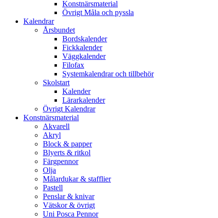
Konstnärsmaterial
Övrigt Måla och pyssla
Kalendrar
Årsbundet
Bordskalender
Fickkalender
Väggkalender
Filofax
Systemkalendrar och tillbehör
Skolstart
Kalender
Lärarkalender
Övrigt Kalendrar
Konstnärsmaterial
Akvarell
Akryl
Block & papper
Blyerts & ritkol
Färgpennor
Olja
Målardukar & stafflier
Pastell
Penslar & knivar
Vätskor & övrigt
Uni Posca Pennor