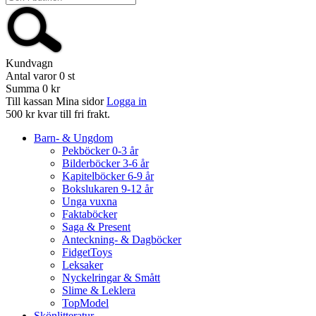
Kundvagn
Antal varor
0
st
Summa
0 kr
Till kassan
Mina sidor
Logga in
500 kr kvar till fri frakt.
Barn- & Ungdom
Pekböcker 0-3 år
Bilderböcker 3-6 år
Kapitelböcker 6-9 år
Bokslukaren 9-12 år
Unga vuxna
Faktaböcker
Saga & Present
Anteckning- & Dagböcker
FidgetToys
Leksaker
Nyckelringar & Smått
Slime & Leklera
TopModel
Skönlitteratur