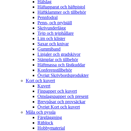
Hålslag
Häftapparat och häftpistol
Häftklammer och tillbehör
Pennfodral
Penn- och prylställ
Skrivunderlägg
Tejp och tejphållare
Lim och klister
Saxar och knivar
Gummiband
Linjaler och gradskivor
Stämplar och tillbehör
Häftmassa och fästkuddar
Konferenstillbehör
Övrigt Skrivbordsprodukter
Kort och kuvert
Kuvert
Finpapper och kuvert
Omslagspapper och present
Brevpåsar och provsäckar
Övrigt Kort och kuvert
Måla och pyssla
Färgläggning
Ritblock
Hobbymaterial