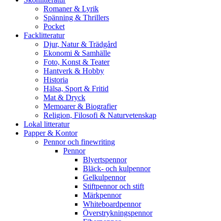
Romaner & Lyrik
Spänning & Thrillers
Pocket
Facklitteratur
Djur, Natur & Trädgård
Ekonomi & Samhälle
Foto, Konst & Teater
Hantverk & Hobby
Historia
Hälsa, Sport & Fritid
Mat & Dryck
Memoarer & Biografier
Religion, Filosofi & Naturvetenskap
Lokal litteratur
Papper & Kontor
Pennor och finewriting
Pennor
Blyertspennor
Bläck- och kulpennor
Gelkulpennor
Stiftpennor och stift
Märkpennor
Whiteboardpennor
Överstrykningspennor