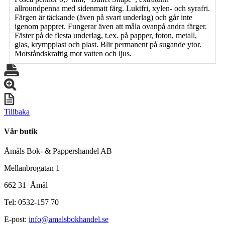
allroundpenna med sidenmatt färg. Luktfri, xylen- och syrafri.
Färgen är täckande (även på svart underlag) och går inte
igenom pappret. Fungerar även att måla ovanpå andra färger.
Fäster på de flesta underlag, t.ex. på papper, foton, metall,
glas, krympplast och plast. Blir permanent på sugande ytor.
Motståndskraftig mot vatten och ljus.
Tillbaka
Vår butik
Åmåls Bok- & Pappershandel AB
Mellanbrogatan 1
662 31 Åmål
Tel: 0532-157 70
E-post:
info@amalsbokhandel.se