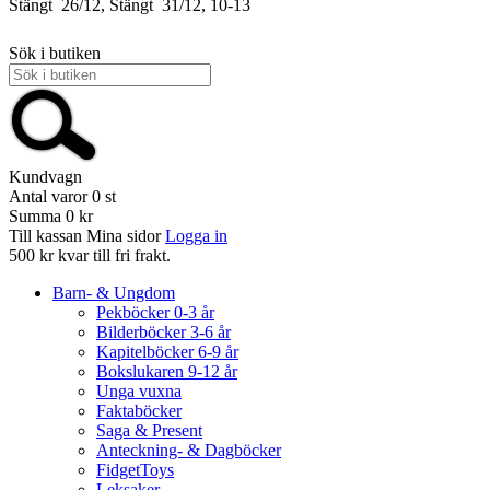
Stängt
26/12, Stängt
31/12, 10-13
Sök i butiken
Kundvagn
Antal varor
0
st
Summa
0 kr
Till kassan
Mina sidor
Logga in
500 kr kvar till fri frakt.
Barn- & Ungdom
Pekböcker 0-3 år
Bilderböcker 3-6 år
Kapitelböcker 6-9 år
Bokslukaren 9-12 år
Unga vuxna
Faktaböcker
Saga & Present
Anteckning- & Dagböcker
FidgetToys
Leksaker