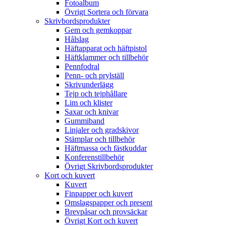
Fotoalbum
Övrigt Sortera och förvara
Skrivbordsprodukter
Gem och gemkoppar
Hålslag
Häftapparat och häftpistol
Häftklammer och tillbehör
Pennfodral
Penn- och prylställ
Skrivunderlägg
Tejp och tejphållare
Lim och klister
Saxar och knivar
Gummiband
Linjaler och gradskivor
Stämplar och tillbehör
Häftmassa och fästkuddar
Konferenstillbehör
Övrigt Skrivbordsprodukter
Kort och kuvert
Kuvert
Finpapper och kuvert
Omslagspapper och present
Brevpåsar och provsäckar
Övrigt Kort och kuvert