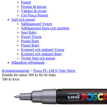
Pastell
Penslar & knivar
Vätskor & övrigt
Uni Posca Pennor
Spel och pussel
Sällskapsspel Vuxen
Sällskapsspel Barn och ungdom
Spel Baby
Pussel Vuxen
Pussel Barn
Pussel Baby
Kortspel och småspel Vuxna
Kortspel och småspel Barn
Övrigt Spel och pussel
Månadens erbjudande
Konstnärsmaterial
>
Posca PC-1M 0,7mm Silver
Handla för minst 500 kr för fri frakt.
500 kr kvar