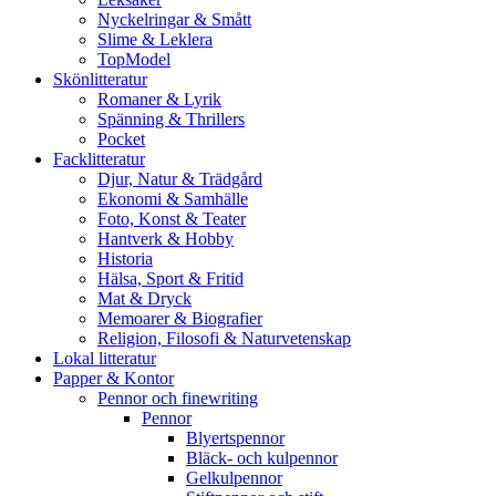
Nyckelringar & Smått
Slime & Leklera
TopModel
Skönlitteratur
Romaner & Lyrik
Spänning & Thrillers
Pocket
Facklitteratur
Djur, Natur & Trädgård
Ekonomi & Samhälle
Foto, Konst & Teater
Hantverk & Hobby
Historia
Hälsa, Sport & Fritid
Mat & Dryck
Memoarer & Biografier
Religion, Filosofi & Naturvetenskap
Lokal litteratur
Papper & Kontor
Pennor och finewriting
Pennor
Blyertspennor
Bläck- och kulpennor
Gelkulpennor