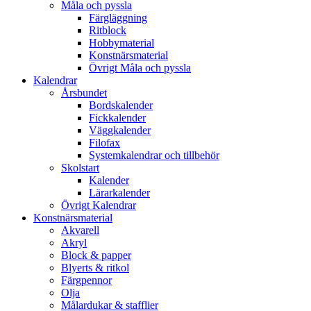
Måla och pyssla
Färgläggning
Ritblock
Hobbymaterial
Konstnärsmaterial
Övrigt Måla och pyssla
Kalendrar
Årsbundet
Bordskalender
Fickkalender
Väggkalender
Filofax
Systemkalendrar och tillbehör
Skolstart
Kalender
Lärarkalender
Övrigt Kalendrar
Konstnärsmaterial
Akvarell
Akryl
Block & papper
Blyerts & ritkol
Färgpennor
Olja
Målardukar & stafflier