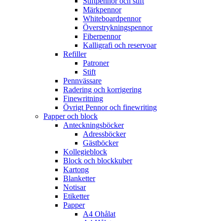
Stiftpennor och stift
Märkpennor
Whiteboardpennor
Överstrykningspennor
Fiberpennor
Kalligrafi och reservoar
Refiller
Patroner
Stift
Pennvässare
Radering och korrigering
Finewritning
Övrigt Pennor och finewriting
Papper och block
Anteckningsböcker
Adressböcker
Gästböcker
Kollegieblock
Block och blockkuber
Kartong
Blanketter
Notisar
Etiketter
Papper
A4 Ohålat