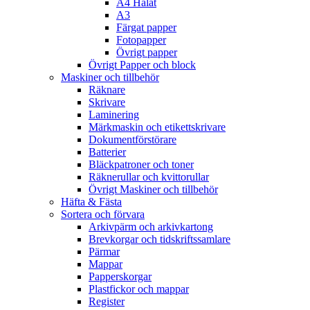
A4 Hålat
A3
Färgat papper
Fotopapper
Övrigt papper
Övrigt Papper och block
Maskiner och tillbehör
Räknare
Skrivare
Laminering
Märkmaskin och etikettskrivare
Dokumentförstörare
Batterier
Bläckpatroner och toner
Räknerullar och kvittorullar
Övrigt Maskiner och tillbehör
Häfta & Fästa
Sortera och förvara
Arkivpärm och arkivkartong
Brevkorgar och tidskriftssamlare
Pärmar
Mappar
Papperskorgar
Plastfickor och mappar
Register