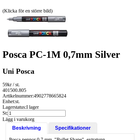
(Klicka för en större bild)
Posca PC-1M 0,7mm Silver
Uni Posca
59
kr
/ st.
401500.805
Artikelnummer:
4902778665824
Enhet:
st.
Lagerstatus:
I lager
St:
Lägg i varukorg
Beskrivning
Specifikationer
Posca pennor 0,7 mm, "Bullet Shape", extratunn