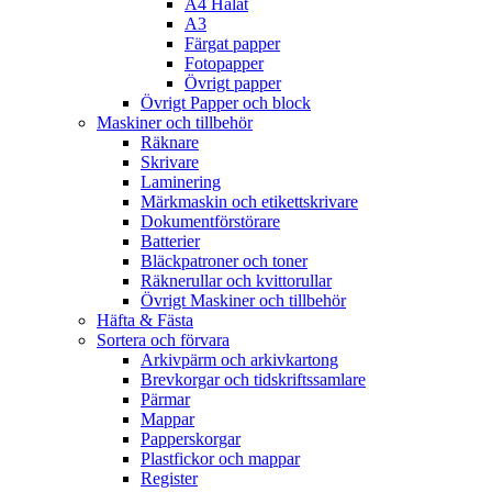
A4 Hålat
A3
Färgat papper
Fotopapper
Övrigt papper
Övrigt Papper och block
Maskiner och tillbehör
Räknare
Skrivare
Laminering
Märkmaskin och etikettskrivare
Dokumentförstörare
Batterier
Bläckpatroner och toner
Räknerullar och kvittorullar
Övrigt Maskiner och tillbehör
Häfta & Fästa
Sortera och förvara
Arkivpärm och arkivkartong
Brevkorgar och tidskriftssamlare
Pärmar
Mappar
Papperskorgar
Plastfickor och mappar
Register