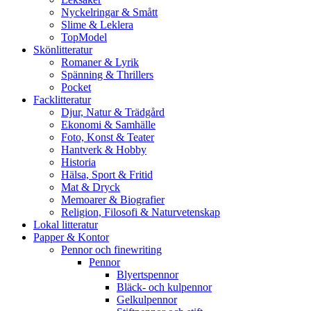
Nyckelringar & Smått
Slime & Leklera
TopModel
Skönlitteratur
Romaner & Lyrik
Spänning & Thrillers
Pocket
Facklitteratur
Djur, Natur & Trädgård
Ekonomi & Samhälle
Foto, Konst & Teater
Hantverk & Hobby
Historia
Hälsa, Sport & Fritid
Mat & Dryck
Memoarer & Biografier
Religion, Filosofi & Naturvetenskap
Lokal litteratur
Papper & Kontor
Pennor och finewriting
Pennor
Blyertspennor
Bläck- och kulpennor
Gelkulpennor