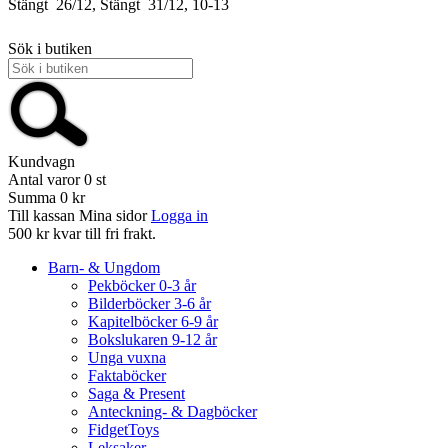
Stängt
26/12, Stängt
31/12, 10-13
Sök i butiken
Kundvagn
Antal varor
0
st
Summa
0 kr
Till kassan
Mina sidor
Logga in
500 kr kvar till fri frakt.
Barn- & Ungdom
Pekböcker 0-3 år
Bilderböcker 3-6 år
Kapitelböcker 6-9 år
Bokslukaren 9-12 år
Unga vuxna
Faktaböcker
Saga & Present
Anteckning- & Dagböcker
FidgetToys
Leksaker