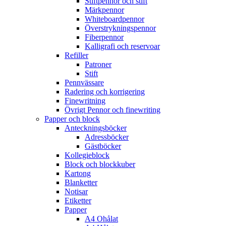
Stiftpennor och stift
Märkpennor
Whiteboardpennor
Överstrykningspennor
Fiberpennor
Kalligrafi och reservoar
Refiller
Patroner
Stift
Pennvässare
Radering och korrigering
Finewritning
Övrigt Pennor och finewriting
Papper och block
Anteckningsböcker
Adressböcker
Gästböcker
Kollegieblock
Block och blockkuber
Kartong
Blanketter
Notisar
Etiketter
Papper
A4 Ohålat