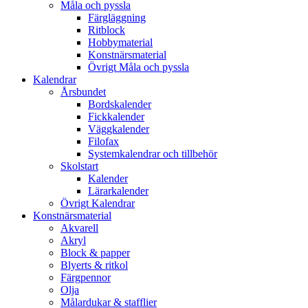
Måla och pyssla
Färgläggning
Ritblock
Hobbymaterial
Konstnärsmaterial
Övrigt Måla och pyssla
Kalendrar
Årsbundet
Bordskalender
Fickkalender
Väggkalender
Filofax
Systemkalendrar och tillbehör
Skolstart
Kalender
Lärarkalender
Övrigt Kalendrar
Konstnärsmaterial
Akvarell
Akryl
Block & papper
Blyerts & ritkol
Färgpennor
Olja
Målardukar & stafflier