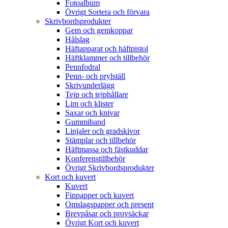
Fotoalbum
Övrigt Sortera och förvara
Skrivbordsprodukter
Gem och gemkoppar
Hålslag
Häftapparat och häftpistol
Häftklammer och tillbehör
Pennfodral
Penn- och prylställ
Skrivunderlägg
Tejp och tejphållare
Lim och klister
Saxar och knivar
Gummiband
Linjaler och gradskivor
Stämplar och tillbehör
Häftmassa och fästkuddar
Konferenstillbehör
Övrigt Skrivbordsprodukter
Kort och kuvert
Kuvert
Finpapper och kuvert
Omslagspapper och present
Brevpåsar och provsäckar
Övrigt Kort och kuvert