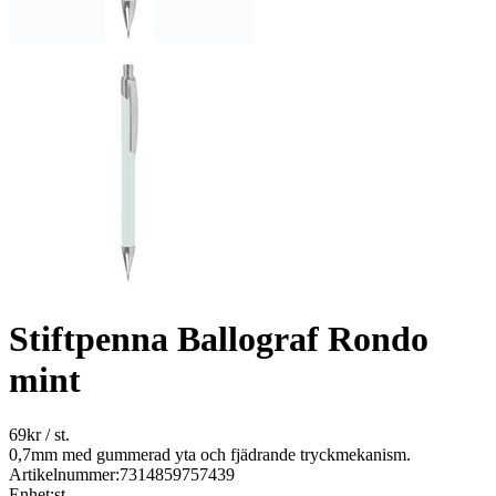
Stiftpenna Ballograf Rondo
mint
69
kr
/ st.
0,7mm med gummerad yta och fjädrande tryckmekanism.
Artikelnummer:
7314859757439
Enhet:
st.