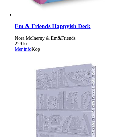
Em & Friends Happyish Deck
Nora McInerny & Em&Friends
229 kr
Mer info
Köp