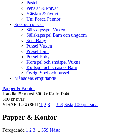
Pastell
Penslar & knivar
Vätskor & övrigt
Uni Posca Pennor
Spel och pussel
Sällskapsspel Vuxen
Sällskapsspel Barn och ungdom
Spel Baby
Pussel Vuxen
Pussel Barn
Pussel Baby
Kortspel och småspel Vuxna
Kortspel och småspel Barn
Övrigt Spel och pussel
Månadens erbjudande
Papper & Kontor
Handla för minst 500 kr för fri frakt.
500 kr kvar
VISAR
1-24
(8611)
1
2
3
...
359
Sista
100 per sida
Papper & Kontor
Föregående
1
2
3
...
359
Nästa