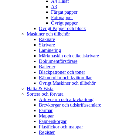
A4 Hålat
A3
Färgat papper
Fotopapper
Övrigt papper
Övrigt Papper och block
Maskiner och tillbehör
Räknare
Skrivare
Laminering
Märkmaskin och etikettskrivare
Dokumentförstörare
Batterier
Bläckpatroner och toner
Räknerullar och kvittorullar
Övrigt Maskiner och tillbehör
Häfta & Fästa
Sortera och förvara
Arkivpärm och arkivkartong
Brevkorgar och tidskriftssamlare
Pärmar
Mappar
Papperskorgar
Plastfickor och mappar
Register