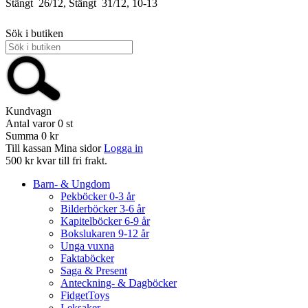
Stängt
26/12, Stängt
31/12, 10-13
Sök i butiken
Kundvagn
Antal varor
0
st
Summa
0 kr
Till kassan
Mina sidor
Logga in
500 kr kvar till fri frakt.
Barn- & Ungdom
Pekböcker 0-3 år
Bilderböcker 3-6 år
Kapitelböcker 6-9 år
Bokslukaren 9-12 år
Unga vuxna
Faktaböcker
Saga & Present
Anteckning- & Dagböcker
FidgetToys
Leksaker