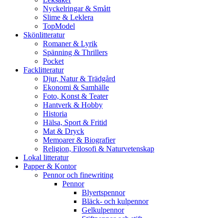
Nyckelringar & Smått
Slime & Leklera
TopModel
Skönlitteratur
Romaner & Lyrik
Spänning & Thrillers
Pocket
Facklitteratur
Djur, Natur & Trädgård
Ekonomi & Samhälle
Foto, Konst & Teater
Hantverk & Hobby
Historia
Hälsa, Sport & Fritid
Mat & Dryck
Memoarer & Biografier
Religion, Filosofi & Naturvetenskap
Lokal litteratur
Papper & Kontor
Pennor och finewriting
Pennor
Blyertspennor
Bläck- och kulpennor
Gelkulpennor