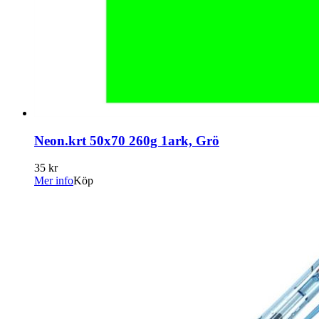
Neon.krt 50x70 260g 1ark, Grö
35 kr
Mer info
Köp