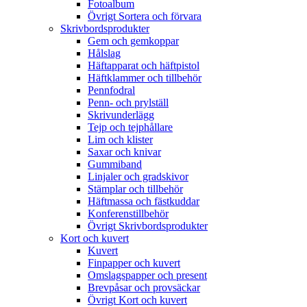
Fotoalbum
Övrigt Sortera och förvara
Skrivbordsprodukter
Gem och gemkoppar
Hålslag
Häftapparat och häftpistol
Häftklammer och tillbehör
Pennfodral
Penn- och prylställ
Skrivunderlägg
Tejp och tejphållare
Lim och klister
Saxar och knivar
Gummiband
Linjaler och gradskivor
Stämplar och tillbehör
Häftmassa och fästkuddar
Konferenstillbehör
Övrigt Skrivbordsprodukter
Kort och kuvert
Kuvert
Finpapper och kuvert
Omslagspapper och present
Brevpåsar och provsäckar
Övrigt Kort och kuvert