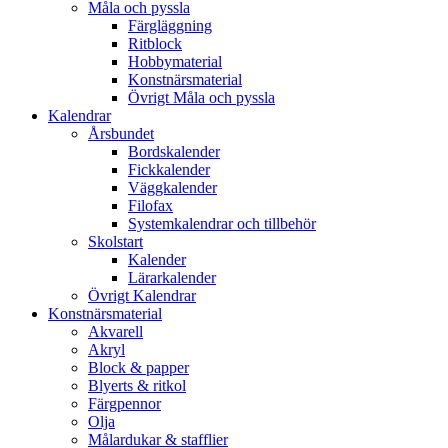
Måla och pyssla
Färgläggning
Ritblock
Hobbymaterial
Konstnärsmaterial
Övrigt Måla och pyssla
Kalendrar
Årsbundet
Bordskalender
Fickkalender
Väggkalender
Filofax
Systemkalendrar och tillbehör
Skolstart
Kalender
Lärarkalender
Övrigt Kalendrar
Konstnärsmaterial
Akvarell
Akryl
Block & papper
Blyerts & ritkol
Färgpennor
Olja
Målardukar & stafflier