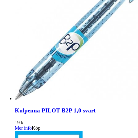
Kulpenna PILOT B2P 1,0 svart
19 kr
Mer info
Köp