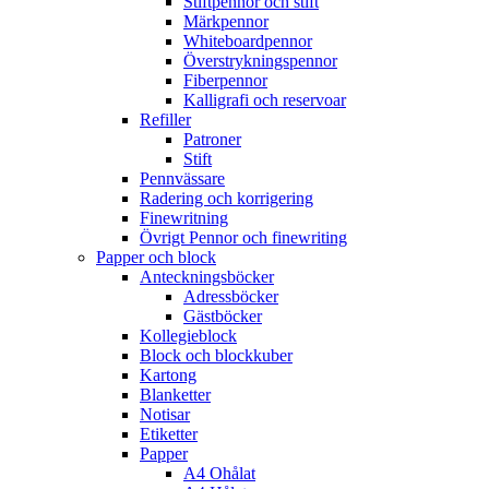
Stiftpennor och stift
Märkpennor
Whiteboardpennor
Överstrykningspennor
Fiberpennor
Kalligrafi och reservoar
Refiller
Patroner
Stift
Pennvässare
Radering och korrigering
Finewritning
Övrigt Pennor och finewriting
Papper och block
Anteckningsböcker
Adressböcker
Gästböcker
Kollegieblock
Block och blockkuber
Kartong
Blanketter
Notisar
Etiketter
Papper
A4 Ohålat