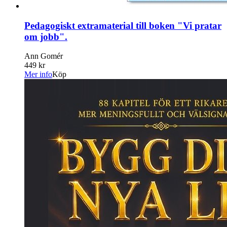
Pedagogiskt extramaterial till boken "Vi pratar
om jobb".
Ann Gomér
449 kr
Mer info
Köp