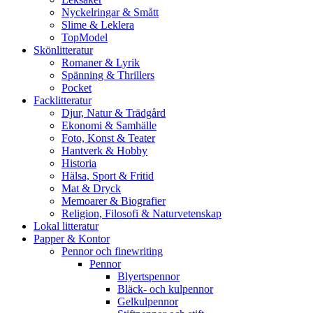
Nyckelringar & Smått
Slime & Leklera
TopModel
Skönlitteratur
Romaner & Lyrik
Spänning & Thrillers
Pocket
Facklitteratur
Djur, Natur & Trädgård
Ekonomi & Samhälle
Foto, Konst & Teater
Hantverk & Hobby
Historia
Hälsa, Sport & Fritid
Mat & Dryck
Memoarer & Biografier
Religion, Filosofi & Naturvetenskap
Lokal litteratur
Papper & Kontor
Pennor och finewriting
Pennor
Blyertspennor
Bläck- och kulpennor
Gelkulpennor