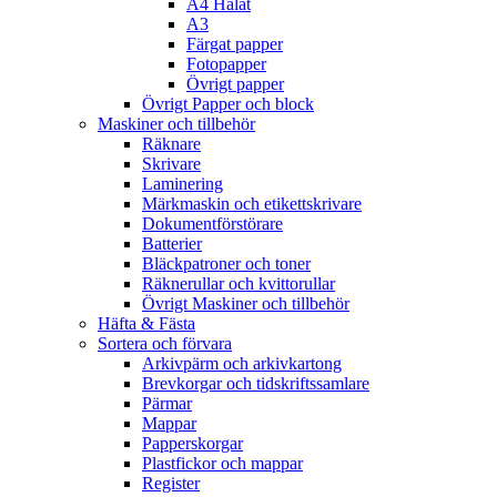
A4 Hålat
A3
Färgat papper
Fotopapper
Övrigt papper
Övrigt Papper och block
Maskiner och tillbehör
Räknare
Skrivare
Laminering
Märkmaskin och etikettskrivare
Dokumentförstörare
Batterier
Bläckpatroner och toner
Räknerullar och kvittorullar
Övrigt Maskiner och tillbehör
Häfta & Fästa
Sortera och förvara
Arkivpärm och arkivkartong
Brevkorgar och tidskriftssamlare
Pärmar
Mappar
Papperskorgar
Plastfickor och mappar
Register