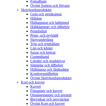
Fotoalbum
Övrigt Sortera och förvara
Skrivbordsprodukter
Gem och gemkoppar
Hålslag
Häftapparat och häftpistol
Häftklammer och tillbehör
Pennfodral
Penn- och prylställ
Skrivunderlägg
Tejp och tejphållare
Lim och klister
Saxar och knivar
Gummiband
Linjaler och gradskivor
Stämplar och tillbehör
Häftmassa och fästkuddar
Konferenstillbehör
Övrigt Skrivbordsprodukter
Kort och kuvert
Kuvert
Finpapper och kuvert
Omslagspapper och present
Brevpåsar och provsäckar
Övrigt Kort och kuvert