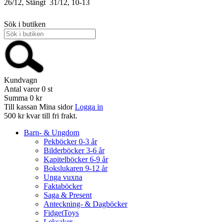
26/12, Stängt
31/12, 10-13
Sök i butiken
Kundvagn
Antal varor
0
st
Summa
0 kr
Till kassan
Mina sidor
Logga in
500 kr kvar till fri frakt.
Barn- & Ungdom
Pekböcker 0-3 år
Bilderböcker 3-6 år
Kapitelböcker 6-9 år
Bokslukaren 9-12 år
Unga vuxna
Faktaböcker
Saga & Present
Anteckning- & Dagböcker
FidgetToys
Leksaker