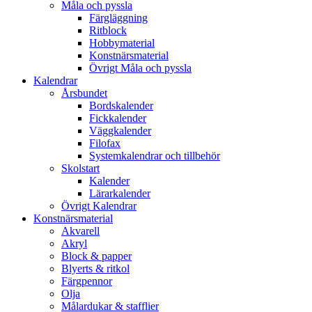
Måla och pyssla
Färgläggning
Ritblock
Hobbymaterial
Konstnärsmaterial
Övrigt Måla och pyssla
Kalendrar
Årsbundet
Bordskalender
Fickkalender
Väggkalender
Filofax
Systemkalendrar och tillbehör
Skolstart
Kalender
Lärarkalender
Övrigt Kalendrar
Konstnärsmaterial
Akvarell
Akryl
Block & papper
Blyerts & ritkol
Färgpennor
Olja
Målardukar & stafflier