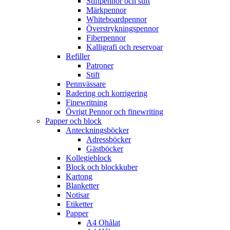
Stiftpennor och stift
Märkpennor
Whiteboardpennor
Överstrykningspennor
Fiberpennor
Kalligrafi och reservoar
Refiller
Patroner
Stift
Pennvässare
Radering och korrigering
Finewritning
Övrigt Pennor och finewriting
Papper och block
Anteckningsböcker
Adressböcker
Gästböcker
Kollegieblock
Block och blockkuber
Kartong
Blanketter
Notisar
Etiketter
Papper
A4 Ohålat