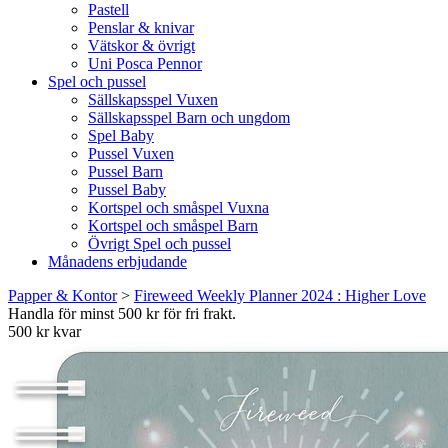
Pastell
Penslar & knivar
Vätskor & övrigt
Uni Posca Pennor
Spel och pussel
Sällskapsspel Vuxen
Sällskapsspel Barn och ungdom
Spel Baby
Pussel Vuxen
Pussel Barn
Pussel Baby
Kortspel och småspel Vuxna
Kortspel och småspel Barn
Övrigt Spel och pussel
Månadens erbjudande
Papper & Kontor
>
Fireweed Weekly Planner 2024 : Higher Love
Handla för minst 500 kr för fri frakt.
500 kr kvar