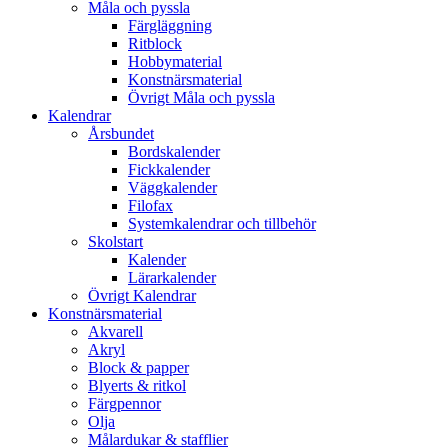
Måla och pyssla
Färgläggning
Ritblock
Hobbymaterial
Konstnärsmaterial
Övrigt Måla och pyssla
Kalendrar
Årsbundet
Bordskalender
Fickkalender
Väggkalender
Filofax
Systemkalendrar och tillbehör
Skolstart
Kalender
Lärarkalender
Övrigt Kalendrar
Konstnärsmaterial
Akvarell
Akryl
Block & papper
Blyerts & ritkol
Färgpennor
Olja
Målardukar & stafflier