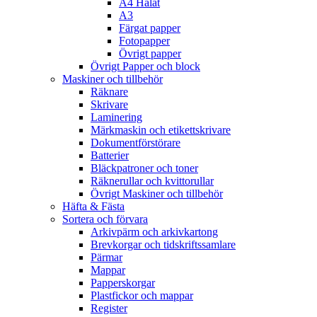
A4 Hålat
A3
Färgat papper
Fotopapper
Övrigt papper
Övrigt Papper och block
Maskiner och tillbehör
Räknare
Skrivare
Laminering
Märkmaskin och etikettskrivare
Dokumentförstörare
Batterier
Bläckpatroner och toner
Räknerullar och kvittorullar
Övrigt Maskiner och tillbehör
Häfta & Fästa
Sortera och förvara
Arkivpärm och arkivkartong
Brevkorgar och tidskriftssamlare
Pärmar
Mappar
Papperskorgar
Plastfickor och mappar
Register