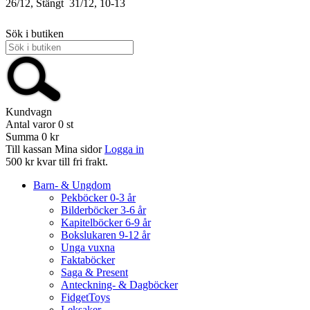
26/12, Stängt
31/12, 10-13
Sök i butiken
Kundvagn
Antal varor
0
st
Summa
0 kr
Till kassan
Mina sidor
Logga in
500 kr kvar till fri frakt.
Barn- & Ungdom
Pekböcker 0-3 år
Bilderböcker 3-6 år
Kapitelböcker 6-9 år
Bokslukaren 9-12 år
Unga vuxna
Faktaböcker
Saga & Present
Anteckning- & Dagböcker
FidgetToys
Leksaker