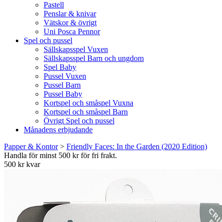
Pastell
Penslar & knivar
Vätskor & övrigt
Uni Posca Pennor
Spel och pussel
Sällskapsspel Vuxen
Sällskapsspel Barn och ungdom
Spel Baby
Pussel Vuxen
Pussel Barn
Pussel Baby
Kortspel och småspel Vuxna
Kortspel och småspel Barn
Övrigt Spel och pussel
Månadens erbjudande
Papper & Kontor
>
Friendly Faces: In the Garden (2020 Edition)
Handla för minst 500 kr för fri frakt.
500 kr kvar