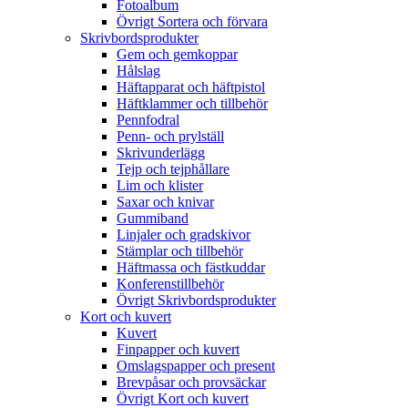
Fotoalbum
Övrigt Sortera och förvara
Skrivbordsprodukter
Gem och gemkoppar
Hålslag
Häftapparat och häftpistol
Häftklammer och tillbehör
Pennfodral
Penn- och prylställ
Skrivunderlägg
Tejp och tejphållare
Lim och klister
Saxar och knivar
Gummiband
Linjaler och gradskivor
Stämplar och tillbehör
Häftmassa och fästkuddar
Konferenstillbehör
Övrigt Skrivbordsprodukter
Kort och kuvert
Kuvert
Finpapper och kuvert
Omslagspapper och present
Brevpåsar och provsäckar
Övrigt Kort och kuvert