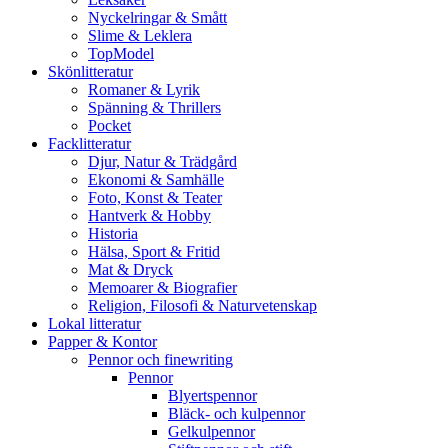
Nyckelringar & Smått
Slime & Leklera
TopModel
Skönlitteratur
Romaner & Lyrik
Spänning & Thrillers
Pocket
Facklitteratur
Djur, Natur & Trädgård
Ekonomi & Samhälle
Foto, Konst & Teater
Hantverk & Hobby
Historia
Hälsa, Sport & Fritid
Mat & Dryck
Memoarer & Biografier
Religion, Filosofi & Naturvetenskap
Lokal litteratur
Papper & Kontor
Pennor och finewriting
Pennor
Blyertspennor
Bläck- och kulpennor
Gelkulpennor