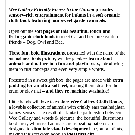
Wee Gallery Friendly Faces: In the Garden
provides
sensory-rich entertainment for infants in a soft organic
cloth book featuring four sweet garden animals.
Open out the
soft pages of this beautiful, touch-and-
feel organic cloth book
to meet Cat and her three garden
friends – Dog, Owl and Bee.
These
fun, bold illustrations
, presented with the name of the
animal next to its picture, will help babies
learn about
animals and nature in a fun and playful way,
introducing
them to first concepts and even very simple words.
Presented in a sweet gift box, the pages are made with
extra
padding for an ultra-soft feel
, making them ideal for the
pram or play mat
– and they're machine washable!
Little hands will love to explore
Wee Gallery Cloth Books
,
a lovable collection of animals with crinkly ears that heighten
babies' senses. The result of a fantastic partnership between
Wee Gallery and words & pictures, the beautiful illustrations,
bold lines, whimsical animals and repeating patterns are
designed to
stimulate visual development
in young infants,
making this soft cloth book an
ideal first gift.