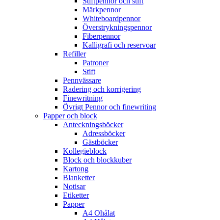
Stiftpennor och stift
Märkpennor
Whiteboardpennor
Överstrykningspennor
Fiberpennor
Kalligrafi och reservoar
Refiller
Patroner
Stift
Pennvässare
Radering och korrigering
Finewritning
Övrigt Pennor och finewriting
Papper och block
Anteckningsböcker
Adressböcker
Gästböcker
Kollegieblock
Block och blockkuber
Kartong
Blanketter
Notisar
Etiketter
Papper
A4 Ohålat