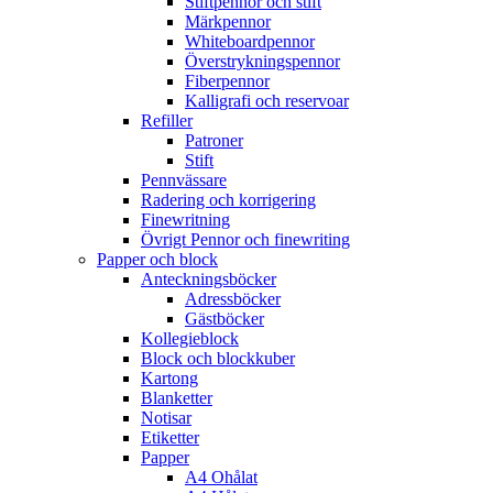
Stiftpennor och stift
Märkpennor
Whiteboardpennor
Överstrykningspennor
Fiberpennor
Kalligrafi och reservoar
Refiller
Patroner
Stift
Pennvässare
Radering och korrigering
Finewritning
Övrigt Pennor och finewriting
Papper och block
Anteckningsböcker
Adressböcker
Gästböcker
Kollegieblock
Block och blockkuber
Kartong
Blanketter
Notisar
Etiketter
Papper
A4 Ohålat