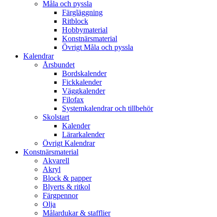
Måla och pyssla
Färgläggning
Ritblock
Hobbymaterial
Konstnärsmaterial
Övrigt Måla och pyssla
Kalendrar
Årsbundet
Bordskalender
Fickkalender
Väggkalender
Filofax
Systemkalendrar och tillbehör
Skolstart
Kalender
Lärarkalender
Övrigt Kalendrar
Konstnärsmaterial
Akvarell
Akryl
Block & papper
Blyerts & ritkol
Färgpennor
Olja
Målardukar & stafflier