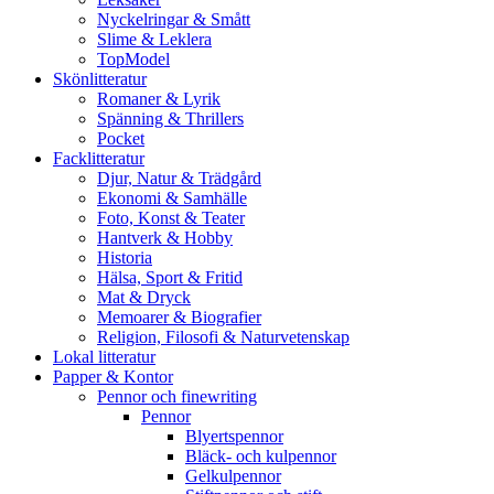
Nyckelringar & Smått
Slime & Leklera
TopModel
Skönlitteratur
Romaner & Lyrik
Spänning & Thrillers
Pocket
Facklitteratur
Djur, Natur & Trädgård
Ekonomi & Samhälle
Foto, Konst & Teater
Hantverk & Hobby
Historia
Hälsa, Sport & Fritid
Mat & Dryck
Memoarer & Biografier
Religion, Filosofi & Naturvetenskap
Lokal litteratur
Papper & Kontor
Pennor och finewriting
Pennor
Blyertspennor
Bläck- och kulpennor
Gelkulpennor