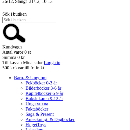
26/12, Stängt
31/12, 10-13
Sök i butiken
Kundvagn
Antal varor
0
st
Summa
0 kr
Till kassan
Mina sidor
Logga in
500 kr kvar till fri frakt.
Barn- & Ungdom
Pekböcker 0-3 år
Bilderböcker 3-6 år
Kapitelböcker 6-9 år
Bokslukaren 9-12 år
Unga vuxna
Faktaböcker
Saga & Present
Anteckning- & Dagböcker
FidgetToys
Leksaker