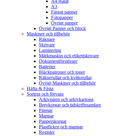
A4 Hålat
A3
Färgat papper
Fotopapper
Övrigt papper
Övrigt Papper och block
Maskiner och tillbehör
Räknare
Skrivare
Laminering
Märkmaskin och etikettskrivare
Dokumentförstörare
Batterier
Bläckpatroner och toner
Räknerullar och kvittorullar
Övrigt Maskiner och tillbehör
Häfta & Fästa
Sortera och förvara
Arkivpärm och arkivkartong
Brevkorgar och tidskriftssamlare
Pärmar
Mappar
Papperskorgar
Plastfickor och mappar
Register