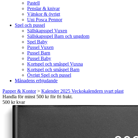
Pastell
Penslar & knivar
Vätskor & övrigt
Uni Posca Pennor
Spel och pussel
Sällskapsspel Vuxen
Sällskapsspel Barn och ungdom
Spel Baby
Pussel Vuxen
Pussel Barn
Pussel Baby
Kortspel och småspel Vuxna
Kortspel och småspel Barn
Övrigt Spel och pussel
Månadens erbjudande
Papper & Kontor
>
Kalender 2025 Veckokalendern svart plast
Handla för minst 500 kr för fri frakt.
500 kr kvar