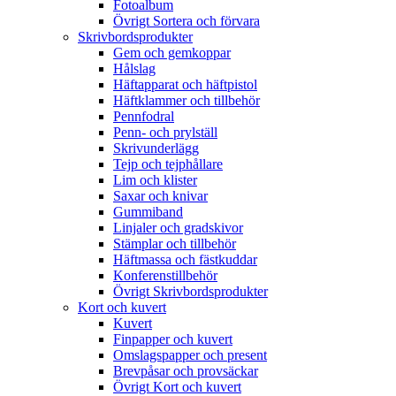
Fotoalbum
Övrigt Sortera och förvara
Skrivbordsprodukter
Gem och gemkoppar
Hålslag
Häftapparat och häftpistol
Häftklammer och tillbehör
Pennfodral
Penn- och prylställ
Skrivunderlägg
Tejp och tejphållare
Lim och klister
Saxar och knivar
Gummiband
Linjaler och gradskivor
Stämplar och tillbehör
Häftmassa och fästkuddar
Konferenstillbehör
Övrigt Skrivbordsprodukter
Kort och kuvert
Kuvert
Finpapper och kuvert
Omslagspapper och present
Brevpåsar och provsäckar
Övrigt Kort och kuvert