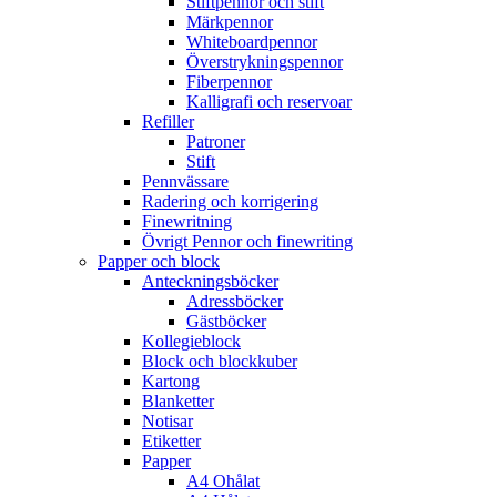
Stiftpennor och stift
Märkpennor
Whiteboardpennor
Överstrykningspennor
Fiberpennor
Kalligrafi och reservoar
Refiller
Patroner
Stift
Pennvässare
Radering och korrigering
Finewritning
Övrigt Pennor och finewriting
Papper och block
Anteckningsböcker
Adressböcker
Gästböcker
Kollegieblock
Block och blockkuber
Kartong
Blanketter
Notisar
Etiketter
Papper
A4 Ohålat