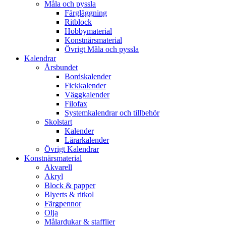
Måla och pyssla
Färgläggning
Ritblock
Hobbymaterial
Konstnärsmaterial
Övrigt Måla och pyssla
Kalendrar
Årsbundet
Bordskalender
Fickkalender
Väggkalender
Filofax
Systemkalendrar och tillbehör
Skolstart
Kalender
Lärarkalender
Övrigt Kalendrar
Konstnärsmaterial
Akvarell
Akryl
Block & papper
Blyerts & ritkol
Färgpennor
Olja
Målardukar & stafflier