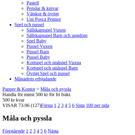
Pastell
Penslar & knivar
Vätskor & övrigt
Uni Posca Pennor
Spel och pussel
Sällskapsspel Vuxen
Sällskapsspel Barn och ungdom
Spel Baby
Pussel Vuxen
Pussel Barn
Pussel Baby
Kortspel och småspel Vuxna
Kortspel och småspel Barn
Övrigt Spel och pussel
Månadens erbjudande
Papper & Kontor
>
Måla och pyssla
Handla för minst 500 kr för fri frakt.
500 kr kvar
VISAR
73-96
(127)
Första
1
2
3
4
5
6
Sista
100 per sida
Måla och pyssla
Föregående
1
2
3
4
5
6
Nästa