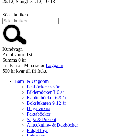
26/12, Stängt
31/12, 10-13
Sök i butiken
Kundvagn
Antal varor
0
st
Summa
0 kr
Till kassan
Mina sidor
Logga in
500 kr kvar till fri frakt.
Barn- & Ungdom
Pekböcker 0-3 år
Bilderböcker 3-6 år
Kapitelböcker 6-9 år
Bokslukaren 9-12 år
Unga vuxna
Faktaböcker
Saga & Present
Anteckning- & Dagböcker
FidgetToys
Leksaker