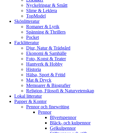
Nyckelringar & Smått
Slime & Leklera
TopModel
Skönlitteratur
Romaner & Lyrik
Spänning & Thrillers
Pocket
Facklitteratur
Djur, Natur & Trädgård
Ekonomi & Samhälle
Foto, Konst & Teater
Hantverk & Hobby
Historia
Hälsa, Sport & Fritid
Mat & Dryck
Memoarer & Biografier
Religion, Filosofi & Naturvetenskap
Lokal litteratur
Papper & Kontor
Pennor och finewriting
Pennor
Blyertspennor
Bläck- och kulpennor
Gelkulpennor