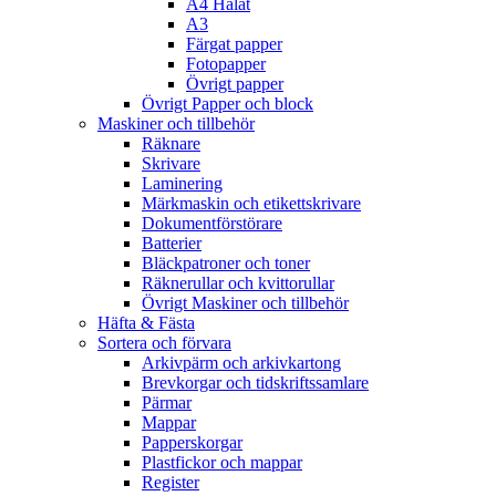
A4 Hålat
A3
Färgat papper
Fotopapper
Övrigt papper
Övrigt Papper och block
Maskiner och tillbehör
Räknare
Skrivare
Laminering
Märkmaskin och etikettskrivare
Dokumentförstörare
Batterier
Bläckpatroner och toner
Räknerullar och kvittorullar
Övrigt Maskiner och tillbehör
Häfta & Fästa
Sortera och förvara
Arkivpärm och arkivkartong
Brevkorgar och tidskriftssamlare
Pärmar
Mappar
Papperskorgar
Plastfickor och mappar
Register