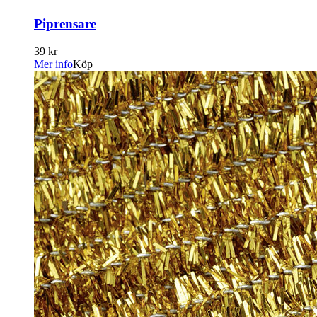
Piprensare
39 kr
Mer info
Köp