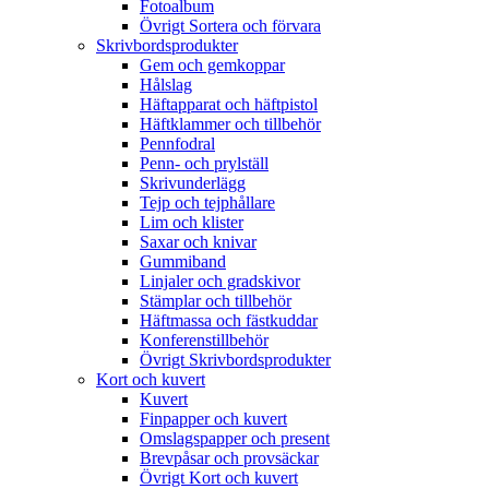
Fotoalbum
Övrigt Sortera och förvara
Skrivbordsprodukter
Gem och gemkoppar
Hålslag
Häftapparat och häftpistol
Häftklammer och tillbehör
Pennfodral
Penn- och prylställ
Skrivunderlägg
Tejp och tejphållare
Lim och klister
Saxar och knivar
Gummiband
Linjaler och gradskivor
Stämplar och tillbehör
Häftmassa och fästkuddar
Konferenstillbehör
Övrigt Skrivbordsprodukter
Kort och kuvert
Kuvert
Finpapper och kuvert
Omslagspapper och present
Brevpåsar och provsäckar
Övrigt Kort och kuvert