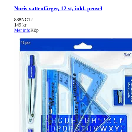
Noris vattenfärger, 12 st, inkl. pensel
888NC12
149 kr
Mer info
Köp