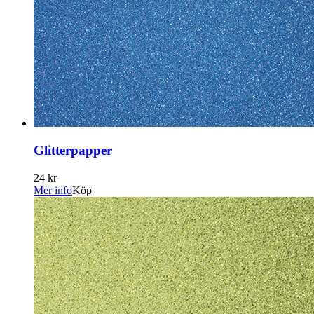
Glitterpapper
24 kr
Mer info
Köp