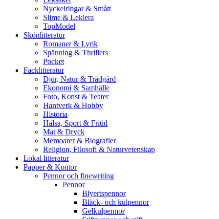
Nyckelringar & Smått
Slime & Leklera
TopModel
Skönlitteratur
Romaner & Lyrik
Spänning & Thrillers
Pocket
Facklitteratur
Djur, Natur & Trädgård
Ekonomi & Samhälle
Foto, Konst & Teater
Hantverk & Hobby
Historia
Hälsa, Sport & Fritid
Mat & Dryck
Memoarer & Biografier
Religion, Filosofi & Naturvetenskap
Lokal litteratur
Papper & Kontor
Pennor och finewriting
Pennor
Blyertspennor
Bläck- och kulpennor
Gelkulpennor