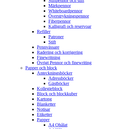
Stiftpennor och stift
Märkpennor
Whiteboardpennor
Överstrykningspennor
Fiberpennor
Kalligrafi och reservoar
Refiller
Patroner
Stift
Pennvässare
Radering och korrigering
Finewritning
Övrigt Pennor och finewriting
Papper och block
Anteckningsböcker
Adressböcker
Gästböcker
Kollegieblock
Block och blockkuber
Kartong
Blanketter
Notisar
Etiketter
Papper
A4 Ohålat