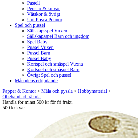
Pastell
Penslar & knivar
Vätskor & övrigt
Uni Posca Pennor
Spel och pussel
Sällskapsspel Vuxen
Sällskapsspel Barn och ungdom
Spel Baby
Pussel Vuxen
Pussel Barn
Pussel Baby
Kortspel och småspel Vuxna
Kortspel och småspel Barn
Övrigt Spel och pussel
Månadens erbjudande
Papper & Kontor
>
Måla och pyssla
>
Hobbymaterial
>
Obehandlad träkula
Handla för minst 500 kr för fri frakt.
500 kr kvar