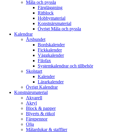
Måla och pyssla
Färgläggning
Ritblock
Hobbymaterial
Konstnärsmaterial
Övrigt Måla och pyssla
Kalendrar
Årsbundet
Bordskalender
Fickkalender
Väggkalender
Filofax
Systemkalendrar och tillbehör
Skolstart
Kalender
Lärarkalender
Övrigt Kalendrar
Konstnärsmaterial
Akvarell
Akryl
Block & papper
Blyerts & ritkol
Färgpennor
Olja
Målardukar & stafflier