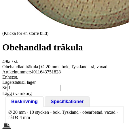
(Klicka för en större bild)
Obehandlad träkula
49
kr
/ st.
Obehandlad träkula | Ø 20 mm | bok, Tyskland | rå, vaxad
Artikelnummer:
4011643751828
Enhet:
st.
Lagerstatus:
I lager
St:
Lägg i varukorg
Beskrivning
Specifikationer
Ø 20 mm - 10 stycken - bok, Tyskland - obearbetad, vaxad -
hål Ø 4 mm