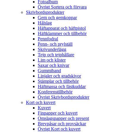
Fotoalbum
Övrigt Sortera och förvara
Skrivbordsprodukter
Gem och gemkoppar
Hålslag
Häftapparat och häftpistol
Häftklammer och tillbehör
Pennfodral
Penn- och prylställ
Skrivunderlägg
Tejp och tejphållare
Lim och klister
Saxar och knivar
Gummiband
Linjaler och gradskivor
Stämplar och tillbehör
Häftmassa och fästkuddar
Konferenstillbehör
Övrigt Skrivbordsprodukter
Kort och kuvert
Kuvert
Finpapper och kuvert
Omslagspapper och present
Brevpåsar och provsäckar
Övrigt Kort och kuvert