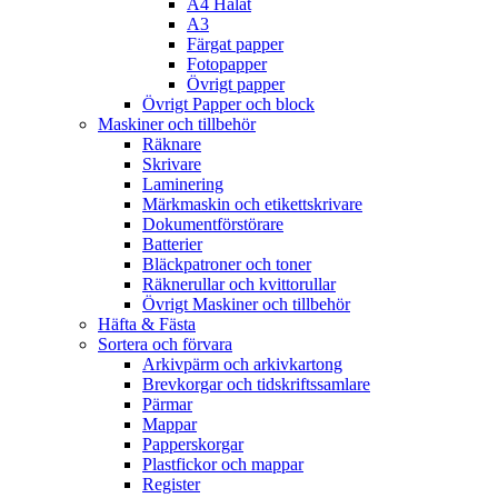
A4 Hålat
A3
Färgat papper
Fotopapper
Övrigt papper
Övrigt Papper och block
Maskiner och tillbehör
Räknare
Skrivare
Laminering
Märkmaskin och etikettskrivare
Dokumentförstörare
Batterier
Bläckpatroner och toner
Räknerullar och kvittorullar
Övrigt Maskiner och tillbehör
Häfta & Fästa
Sortera och förvara
Arkivpärm och arkivkartong
Brevkorgar och tidskriftssamlare
Pärmar
Mappar
Papperskorgar
Plastfickor och mappar
Register