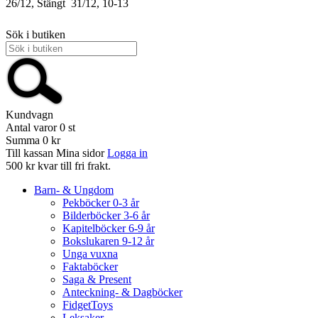
26/12, Stängt
31/12, 10-13
Sök i butiken
Kundvagn
Antal varor
0
st
Summa
0 kr
Till kassan
Mina sidor
Logga in
500 kr kvar till fri frakt.
Barn- & Ungdom
Pekböcker 0-3 år
Bilderböcker 3-6 år
Kapitelböcker 6-9 år
Bokslukaren 9-12 år
Unga vuxna
Faktaböcker
Saga & Present
Anteckning- & Dagböcker
FidgetToys
Leksaker