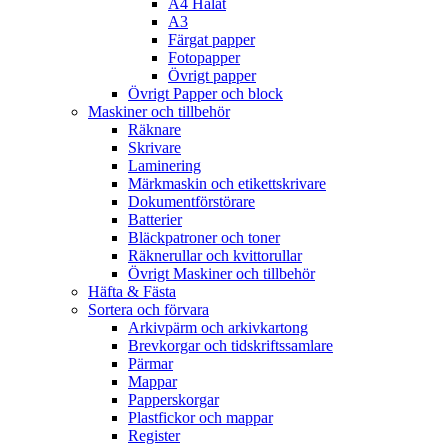
A4 Hålat
A3
Färgat papper
Fotopapper
Övrigt papper
Övrigt Papper och block
Maskiner och tillbehör
Räknare
Skrivare
Laminering
Märkmaskin och etikettskrivare
Dokumentförstörare
Batterier
Bläckpatroner och toner
Räknerullar och kvittorullar
Övrigt Maskiner och tillbehör
Häfta & Fästa
Sortera och förvara
Arkivpärm och arkivkartong
Brevkorgar och tidskriftssamlare
Pärmar
Mappar
Papperskorgar
Plastfickor och mappar
Register