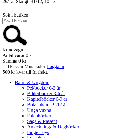
26/12, Stängt
31/12, 10-13
Sök i butiken
Kundvagn
Antal varor
0
st
Summa
0 kr
Till kassan
Mina sidor
Logga in
500 kr kvar till fri frakt.
Barn- & Ungdom
Pekböcker 0-3 år
Bilderböcker 3-6 år
Kapitelböcker 6-9 år
Bokslukaren 9-12 år
Unga vuxna
Faktaböcker
Saga & Present
Anteckning- & Dagböcker
FidgetToys
Leksaker