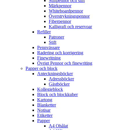
Stiftpennor och stift
Märkpennor
Whiteboardpennor
Överstrykningspennor
Fiberpennor
Kalligrafi och reservoar
Refiller
Patroner
Stift
Pennvässare
Radering och korrigering
Finewritning
Övrigt Pennor och finewriting
Papper och block
Anteckningsböcker
Adressböcker
Gästböcker
Kollegieblock
Block och blockkuber
Kartong
Blanketter
Notisar
Etiketter
Papper
A4 Ohålat