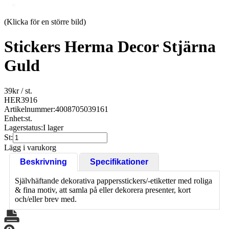
(Klicka för en större bild)
Stickers Herma Decor Stjärna
Guld
39
kr
/ st.
HER3916
Artikelnummer:
4008705039161
Enhet:
st.
Lagerstatus:
I lager
St:
Lägg i varukorg
Beskrivning
Specifikationer
Självhäftande dekorativa pappersstickers/-etiketter med roliga
& fina motiv, att samla på eller dekorera presenter, kort
och/eller brev med.