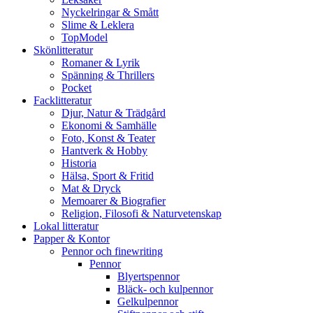
Nyckelringar & Smått
Slime & Leklera
TopModel
Skönlitteratur
Romaner & Lyrik
Spänning & Thrillers
Pocket
Facklitteratur
Djur, Natur & Trädgård
Ekonomi & Samhälle
Foto, Konst & Teater
Hantverk & Hobby
Historia
Hälsa, Sport & Fritid
Mat & Dryck
Memoarer & Biografier
Religion, Filosofi & Naturvetenskap
Lokal litteratur
Papper & Kontor
Pennor och finewriting
Pennor
Blyertspennor
Bläck- och kulpennor
Gelkulpennor