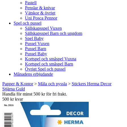
Pastell
Penslar & knivar
Vätskor & övrigt
Uni Posca Pennor
Spel och pussel
Sällskapsspel Vuxen
Sällskapsspel Barn och ungdom
Spel Baby
Pussel Vuxen
Pussel Barn
Pussel Baby
Kortspel och småspel Vuxna
Kortspel och småspel Barn
Övrigt Spel och pussel
Månadens erbjudande
Papper & Kontor
>
Måla och pyssla
>
Stickers Herma Decor
Stjärna Guld
Handla för minst 500 kr för fri frakt.
500 kr kvar