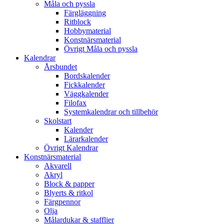
Måla och pyssla
Färgläggning
Ritblock
Hobbymaterial
Konstnärsmaterial
Övrigt Måla och pyssla
Kalendrar
Årsbundet
Bordskalender
Fickkalender
Väggkalender
Filofax
Systemkalendrar och tillbehör
Skolstart
Kalender
Lärarkalender
Övrigt Kalendrar
Konstnärsmaterial
Akvarell
Akryl
Block & papper
Blyerts & ritkol
Färgpennor
Olja
Målardukar & stafflier