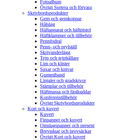
Fotoalbum
Övrigt Sortera och förvara
Skrivbordsprodukter
Gem och gemkoppar
Hålslag
Häftapparat och häftpistol
Häftklammer och tillbehör
Pennfodral
Penn- och prylställ
Skrivunderlägg
Tejp och tejphållare
Lim och klister
Saxar och knivar
Gummiband
Linjaler och gradskivor
Stämplar och tillbehör
Häftmassa och fästkuddar
Konferenstillbehör
Övrigt Skrivbordsprodukter
Kort och kuvert
Kuvert
Finpapper och kuvert
Omslagspapper och present
Brevpåsar och provsäckar
Övrigt Kort och kuvert