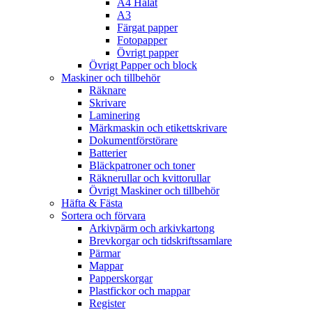
A4 Hålat
A3
Färgat papper
Fotopapper
Övrigt papper
Övrigt Papper och block
Maskiner och tillbehör
Räknare
Skrivare
Laminering
Märkmaskin och etikettskrivare
Dokumentförstörare
Batterier
Bläckpatroner och toner
Räknerullar och kvittorullar
Övrigt Maskiner och tillbehör
Häfta & Fästa
Sortera och förvara
Arkivpärm och arkivkartong
Brevkorgar och tidskriftssamlare
Pärmar
Mappar
Papperskorgar
Plastfickor och mappar
Register