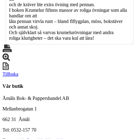
och de kräver lite extra övning med pennan.
I boken Krumelur fifinns massor av roliga övningar som alla
handlar om att
låta pennan virvla runt – bland flflygplan, möss, bokstäver
och annat skoj.
Och självklart så varvas krumelurövningar med andra
roliga klurigheter – det ska vara kul att lära!
Tillbaka
Vår butik
Åmåls Bok- & Pappershandel AB
Mellanbrogatan 1
662 31 Åmål
Tel: 0532-157 70