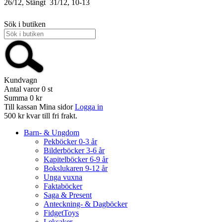
26/12, Stängt
31/12, 10-13
Sök i butiken
Kundvagn
Antal varor
0
st
Summa
0 kr
Till kassan
Mina sidor
Logga in
500 kr kvar till fri frakt.
Barn- & Ungdom
Pekböcker 0-3 år
Bilderböcker 3-6 år
Kapitelböcker 6-9 år
Bokslukaren 9-12 år
Unga vuxna
Faktaböcker
Saga & Present
Anteckning- & Dagböcker
FidgetToys
Leksaker