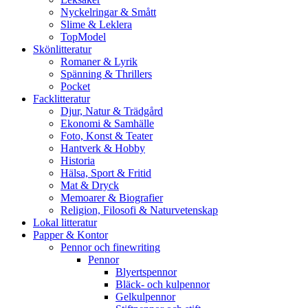
Nyckelringar & Smått
Slime & Leklera
TopModel
Skönlitteratur
Romaner & Lyrik
Spänning & Thrillers
Pocket
Facklitteratur
Djur, Natur & Trädgård
Ekonomi & Samhälle
Foto, Konst & Teater
Hantverk & Hobby
Historia
Hälsa, Sport & Fritid
Mat & Dryck
Memoarer & Biografier
Religion, Filosofi & Naturvetenskap
Lokal litteratur
Papper & Kontor
Pennor och finewriting
Pennor
Blyertspennor
Bläck- och kulpennor
Gelkulpennor