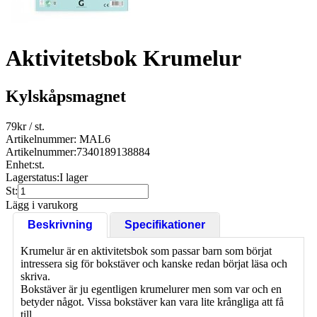
Aktivitetsbok Krumelur
Kylskåpsmagnet
79
kr
/ st.
Artikelnummer: MAL6
Artikelnummer:
7340189138884
Enhet:
st.
Lagerstatus:
I lager
St:
Lägg i varukorg
Beskrivning
Specifikationer
Krumelur är en aktivitetsbok som passar barn som börjat
intressera sig för bokstäver och kanske redan börjat läsa och
skriva.
Bokstäver är ju egentligen krumelurer men som var och en
betyder något. Vissa bokstäver kan vara lite krångliga att få
till