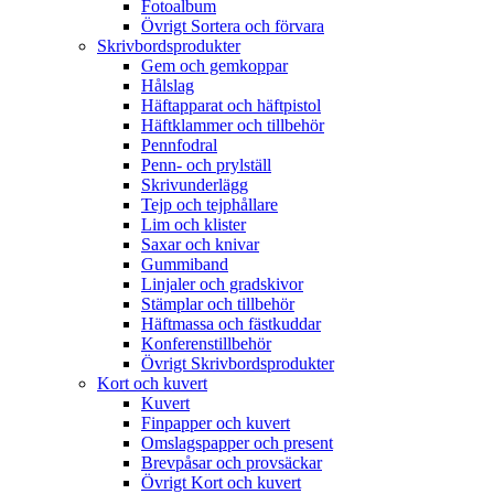
Fotoalbum
Övrigt Sortera och förvara
Skrivbordsprodukter
Gem och gemkoppar
Hålslag
Häftapparat och häftpistol
Häftklammer och tillbehör
Pennfodral
Penn- och prylställ
Skrivunderlägg
Tejp och tejphållare
Lim och klister
Saxar och knivar
Gummiband
Linjaler och gradskivor
Stämplar och tillbehör
Häftmassa och fästkuddar
Konferenstillbehör
Övrigt Skrivbordsprodukter
Kort och kuvert
Kuvert
Finpapper och kuvert
Omslagspapper och present
Brevpåsar och provsäckar
Övrigt Kort och kuvert