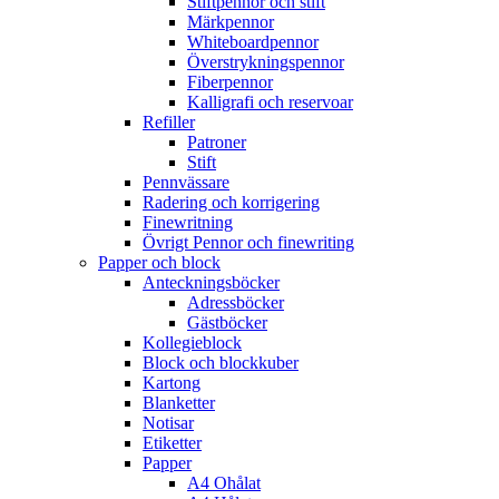
Stiftpennor och stift
Märkpennor
Whiteboardpennor
Överstrykningspennor
Fiberpennor
Kalligrafi och reservoar
Refiller
Patroner
Stift
Pennvässare
Radering och korrigering
Finewritning
Övrigt Pennor och finewriting
Papper och block
Anteckningsböcker
Adressböcker
Gästböcker
Kollegieblock
Block och blockkuber
Kartong
Blanketter
Notisar
Etiketter
Papper
A4 Ohålat