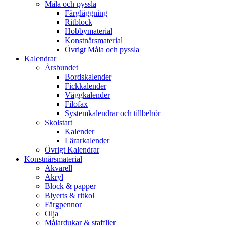
Måla och pyssla
Färgläggning
Ritblock
Hobbymaterial
Konstnärsmaterial
Övrigt Måla och pyssla
Kalendrar
Årsbundet
Bordskalender
Fickkalender
Väggkalender
Filofax
Systemkalendrar och tillbehör
Skolstart
Kalender
Lärarkalender
Övrigt Kalendrar
Konstnärsmaterial
Akvarell
Akryl
Block & papper
Blyerts & ritkol
Färgpennor
Olja
Målardukar & stafflier