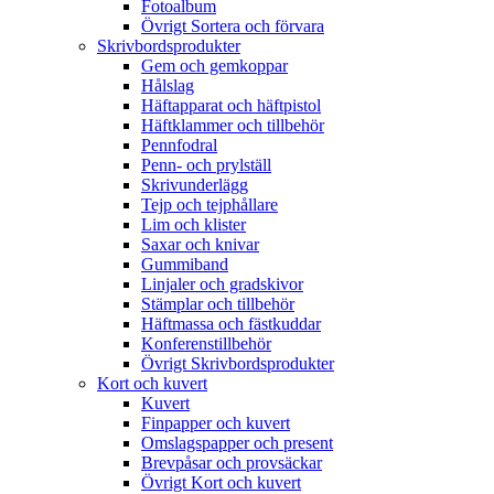
Fotoalbum
Övrigt Sortera och förvara
Skrivbordsprodukter
Gem och gemkoppar
Hålslag
Häftapparat och häftpistol
Häftklammer och tillbehör
Pennfodral
Penn- och prylställ
Skrivunderlägg
Tejp och tejphållare
Lim och klister
Saxar och knivar
Gummiband
Linjaler och gradskivor
Stämplar och tillbehör
Häftmassa och fästkuddar
Konferenstillbehör
Övrigt Skrivbordsprodukter
Kort och kuvert
Kuvert
Finpapper och kuvert
Omslagspapper och present
Brevpåsar och provsäckar
Övrigt Kort och kuvert