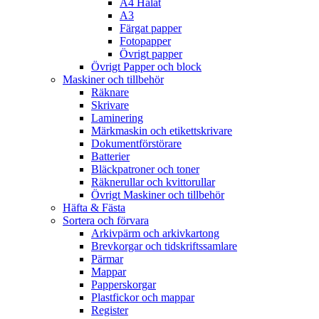
A4 Hålat
A3
Färgat papper
Fotopapper
Övrigt papper
Övrigt Papper och block
Maskiner och tillbehör
Räknare
Skrivare
Laminering
Märkmaskin och etikettskrivare
Dokumentförstörare
Batterier
Bläckpatroner och toner
Räknerullar och kvittorullar
Övrigt Maskiner och tillbehör
Häfta & Fästa
Sortera och förvara
Arkivpärm och arkivkartong
Brevkorgar och tidskriftssamlare
Pärmar
Mappar
Papperskorgar
Plastfickor och mappar
Register