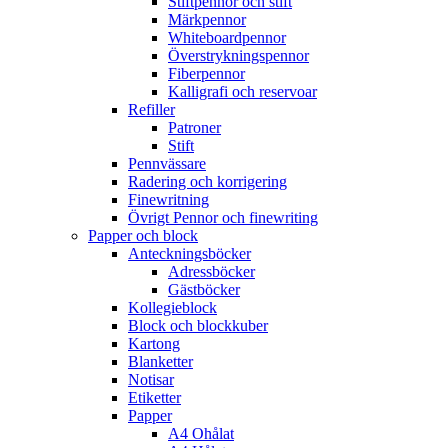
Stiftpennor och stift
Märkpennor
Whiteboardpennor
Överstrykningspennor
Fiberpennor
Kalligrafi och reservoar
Refiller
Patroner
Stift
Pennvässare
Radering och korrigering
Finewritning
Övrigt Pennor och finewriting
Papper och block
Anteckningsböcker
Adressböcker
Gästböcker
Kollegieblock
Block och blockkuber
Kartong
Blanketter
Notisar
Etiketter
Papper
A4 Ohålat