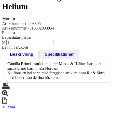
Helium
39
kr
/ st.
Artikelnummer: 203305
Artikelnummer:
7316882033054
Enhet:
st.
Lagerstatus:
I lager
St:
Lägg i varukorg
Beskrivning
Specifikationer
Camilla Brincks små karaktärer Musse & Helium har gjort
succé bland barn i hela Norden.
Nu finns en hel serie med färgglada artiklar inom Rit & Skriv
med bilder från de fina böckerna.
Tillbaka