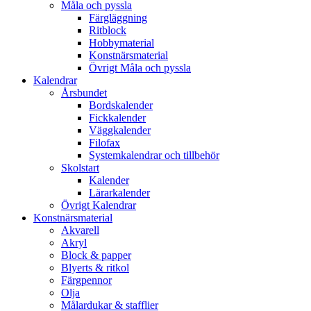
Måla och pyssla
Färgläggning
Ritblock
Hobbymaterial
Konstnärsmaterial
Övrigt Måla och pyssla
Kalendrar
Årsbundet
Bordskalender
Fickkalender
Väggkalender
Filofax
Systemkalendrar och tillbehör
Skolstart
Kalender
Lärarkalender
Övrigt Kalendrar
Konstnärsmaterial
Akvarell
Akryl
Block & papper
Blyerts & ritkol
Färgpennor
Olja
Målardukar & stafflier