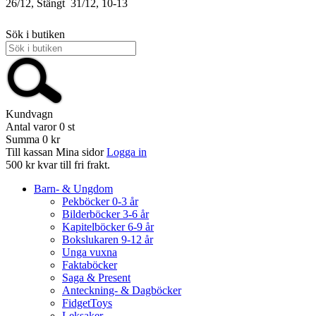
26/12, Stängt
31/12, 10-13
Sök i butiken
Kundvagn
Antal varor
0
st
Summa
0 kr
Till kassan
Mina sidor
Logga in
500 kr kvar till fri frakt.
Barn- & Ungdom
Pekböcker 0-3 år
Bilderböcker 3-6 år
Kapitelböcker 6-9 år
Bokslukaren 9-12 år
Unga vuxna
Faktaböcker
Saga & Present
Anteckning- & Dagböcker
FidgetToys
Leksaker