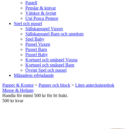
Pastell
Penslar & knivar
Vätskor & övrigt
Uni Posca Pennor
Spel och pussel
Sällskapsspel Vuxen
Sällskapsspel Barn och ungdom
Spel Baby
Pussel Vuxen
Pussel Barn
Pussel Baby
Kortspel och småspel Vuxna
Kortspel och småspel Barn
Övrigt Spel och pussel
Månadens erbjudande
Papper & Kontor
>
Papper och block
>
Liten anteckningsbok
Musse & Helium
Handla för minst 500 kr för fri frakt.
500 kr kvar