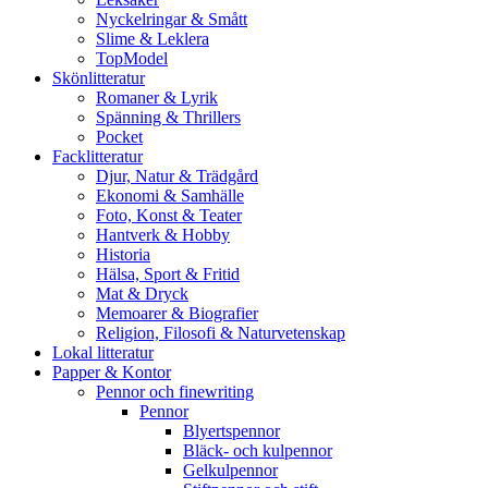
Nyckelringar & Smått
Slime & Leklera
TopModel
Skönlitteratur
Romaner & Lyrik
Spänning & Thrillers
Pocket
Facklitteratur
Djur, Natur & Trädgård
Ekonomi & Samhälle
Foto, Konst & Teater
Hantverk & Hobby
Historia
Hälsa, Sport & Fritid
Mat & Dryck
Memoarer & Biografier
Religion, Filosofi & Naturvetenskap
Lokal litteratur
Papper & Kontor
Pennor och finewriting
Pennor
Blyertspennor
Bläck- och kulpennor
Gelkulpennor