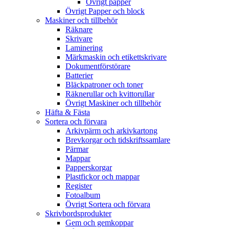
Övrigt papper
Övrigt Papper och block
Maskiner och tillbehör
Räknare
Skrivare
Laminering
Märkmaskin och etikettskrivare
Dokumentförstörare
Batterier
Bläckpatroner och toner
Räknerullar och kvittorullar
Övrigt Maskiner och tillbehör
Häfta & Fästa
Sortera och förvara
Arkivpärm och arkivkartong
Brevkorgar och tidskriftssamlare
Pärmar
Mappar
Papperskorgar
Plastfickor och mappar
Register
Fotoalbum
Övrigt Sortera och förvara
Skrivbordsprodukter
Gem och gemkoppar