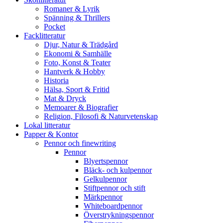
Romaner & Lyrik
Spänning & Thrillers
Pocket
Facklitteratur
Djur, Natur & Trädgård
Ekonomi & Samhälle
Foto, Konst & Teater
Hantverk & Hobby
Historia
Hälsa, Sport & Fritid
Mat & Dryck
Memoarer & Biografier
Religion, Filosofi & Naturvetenskap
Lokal litteratur
Papper & Kontor
Pennor och finewriting
Pennor
Blyertspennor
Bläck- och kulpennor
Gelkulpennor
Stiftpennor och stift
Märkpennor
Whiteboardpennor
Överstrykningspennor