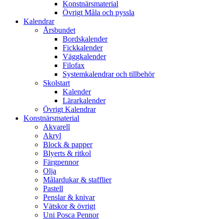
Konstnärsmaterial
Övrigt Måla och pyssla
Kalendrar
Årsbundet
Bordskalender
Fickkalender
Väggkalender
Filofax
Systemkalendrar och tillbehör
Skolstart
Kalender
Lärarkalender
Övrigt Kalendrar
Konstnärsmaterial
Akvarell
Akryl
Block & papper
Blyerts & ritkol
Färgpennor
Olja
Målardukar & stafflier
Pastell
Penslar & knivar
Vätskor & övrigt
Uni Posca Pennor