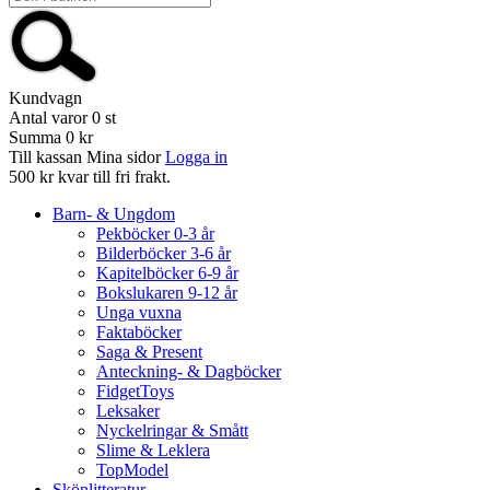
Kundvagn
Antal varor
0
st
Summa
0 kr
Till kassan
Mina sidor
Logga in
500 kr kvar till fri frakt.
Barn- & Ungdom
Pekböcker 0-3 år
Bilderböcker 3-6 år
Kapitelböcker 6-9 år
Bokslukaren 9-12 år
Unga vuxna
Faktaböcker
Saga & Present
Anteckning- & Dagböcker
FidgetToys
Leksaker
Nyckelringar & Smått
Slime & Leklera
TopModel
Skönlitteratur