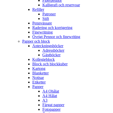
Fiberpennor
Kalligrafi och reservoar
Refiller
Patroner
Stift
Pennvässare
Radering och korrigering
Finewritning
Övrigt Pennor och finewriting
Papper och block
Anteckningsböcker
Adressböcker
Gästböcker
Kollegieblock
Block och blockkuber
Kartong
Blanketter
Notisar
Etiketter
Papper
A4 Ohålat
A4 Hålat
A3
Färgat papper
Fotopapper