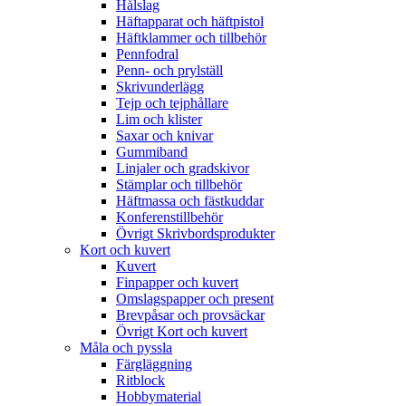
Hålslag
Häftapparat och häftpistol
Häftklammer och tillbehör
Pennfodral
Penn- och prylställ
Skrivunderlägg
Tejp och tejphållare
Lim och klister
Saxar och knivar
Gummiband
Linjaler och gradskivor
Stämplar och tillbehör
Häftmassa och fästkuddar
Konferenstillbehör
Övrigt Skrivbordsprodukter
Kort och kuvert
Kuvert
Finpapper och kuvert
Omslagspapper och present
Brevpåsar och provsäckar
Övrigt Kort och kuvert
Måla och pyssla
Färgläggning
Ritblock
Hobbymaterial