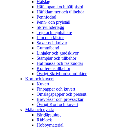
Hålslag
Häftapparat och häftpistol
Häftklammer och tillbehör
Pennfodral
Penn- och prylställ
Skrivunderlägg
Tejp och tejphållare
Lim och klister
Saxar och knivar
Gummiband
Linjaler och gradskivor
Stämplar och tillbehör
Häftmassa och fästkuddar
Konferenstillbehör
Övrigt Skrivbordsprodukter
Kort och kuvert
Kuvert
Finpapper och kuvert
Omslagspapper och present
Brevpåsar och provsäckar
Övrigt Kort och kuvert
Måla och pyssla
Färgläggning
Ritblock
Hobbymaterial