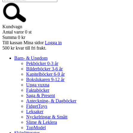
Kundvagn
Antal varor
0
st
Summa
0 kr
Till kassan
Mina sidor
Logga in
500 kr kvar till fri frakt.
Barn- & Ungdom
Pekböcker 0-3 år
Bilderböcker 3-6 år
Kapitelböcker 6-9 år
Bokslukaren 9-12 år
Unga vuxna
Faktaböcker
Saga & Present
Anteckning- & Dagböcker
FidgetToys
Leksaker
Nyckelringar & Smått
Slime & Leklera
TopModel
Skönlitteratur