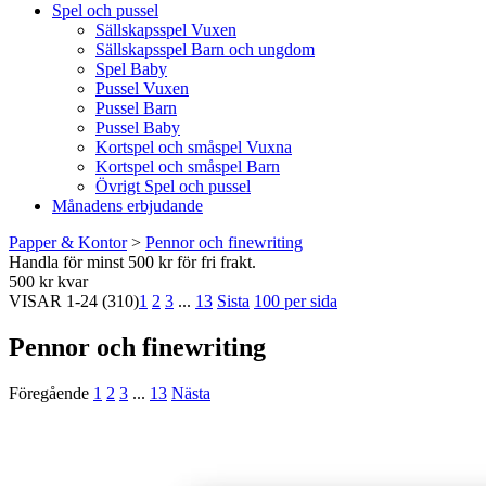
Spel och pussel
Sällskapsspel Vuxen
Sällskapsspel Barn och ungdom
Spel Baby
Pussel Vuxen
Pussel Barn
Pussel Baby
Kortspel och småspel Vuxna
Kortspel och småspel Barn
Övrigt Spel och pussel
Månadens erbjudande
Papper & Kontor
>
Pennor och finewriting
Handla för minst 500 kr för fri frakt.
500 kr kvar
VISAR
1-24
(310)
1
2
3
...
13
Sista
100 per sida
Pennor och finewriting
Föregående
1
2
3
...
13
Nästa