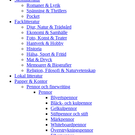
Romaner & Lyrik
Spänning & Thrillers
Pocket
Facklitteratur
Djur, Natur & Trädgård
Ekonomi & Samhälle
Foto, Konst & Teater
Hantverk & Hobby
Historia
Hälsa, Sport & Fritid
Mat & Dryck
Memoarer & Biografier
Religion, Filosofi & Naturvetenskap
Lokal litteratur
Papper & Kontor
Pennor och finewriting
Pennor
Blyertspennor
Bläck- och kulpennor
Gelkulpennor
Stiftpennor och stift
Märkpennor
Whiteboardpennor
Överstrykningspennor