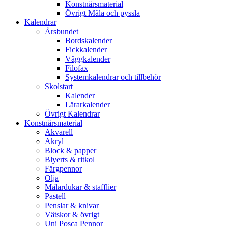
Konstnärsmaterial
Övrigt Måla och pyssla
Kalendrar
Årsbundet
Bordskalender
Fickkalender
Väggkalender
Filofax
Systemkalendrar och tillbehör
Skolstart
Kalender
Lärarkalender
Övrigt Kalendrar
Konstnärsmaterial
Akvarell
Akryl
Block & papper
Blyerts & ritkol
Färgpennor
Olja
Målardukar & stafflier
Pastell
Penslar & knivar
Vätskor & övrigt
Uni Posca Pennor