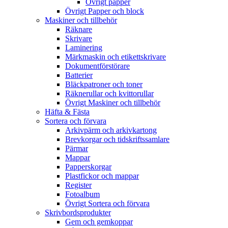
Övrigt papper
Övrigt Papper och block
Maskiner och tillbehör
Räknare
Skrivare
Laminering
Märkmaskin och etikettskrivare
Dokumentförstörare
Batterier
Bläckpatroner och toner
Räknerullar och kvittorullar
Övrigt Maskiner och tillbehör
Häfta & Fästa
Sortera och förvara
Arkivpärm och arkivkartong
Brevkorgar och tidskriftssamlare
Pärmar
Mappar
Papperskorgar
Plastfickor och mappar
Register
Fotoalbum
Övrigt Sortera och förvara
Skrivbordsprodukter
Gem och gemkoppar