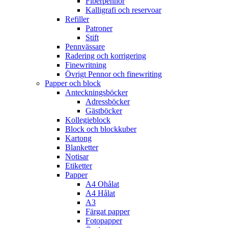
Fiberpennor
Kalligrafi och reservoar
Refiller
Patroner
Stift
Pennvässare
Radering och korrigering
Finewritning
Övrigt Pennor och finewriting
Papper och block
Anteckningsböcker
Adressböcker
Gästböcker
Kollegieblock
Block och blockkuber
Kartong
Blanketter
Notisar
Etiketter
Papper
A4 Ohålat
A4 Hålat
A3
Färgat papper
Fotopapper