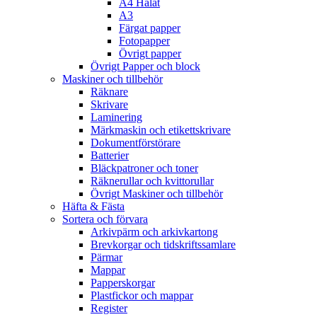
A4 Hålat
A3
Färgat papper
Fotopapper
Övrigt papper
Övrigt Papper och block
Maskiner och tillbehör
Räknare
Skrivare
Laminering
Märkmaskin och etikettskrivare
Dokumentförstörare
Batterier
Bläckpatroner och toner
Räknerullar och kvittorullar
Övrigt Maskiner och tillbehör
Häfta & Fästa
Sortera och förvara
Arkivpärm och arkivkartong
Brevkorgar och tidskriftssamlare
Pärmar
Mappar
Papperskorgar
Plastfickor och mappar
Register