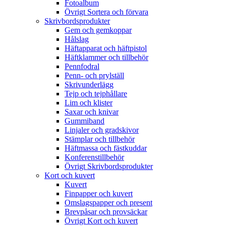
Fotoalbum
Övrigt Sortera och förvara
Skrivbordsprodukter
Gem och gemkoppar
Hålslag
Häftapparat och häftpistol
Häftklammer och tillbehör
Pennfodral
Penn- och prylställ
Skrivunderlägg
Tejp och tejphållare
Lim och klister
Saxar och knivar
Gummiband
Linjaler och gradskivor
Stämplar och tillbehör
Häftmassa och fästkuddar
Konferenstillbehör
Övrigt Skrivbordsprodukter
Kort och kuvert
Kuvert
Finpapper och kuvert
Omslagspapper och present
Brevpåsar och provsäckar
Övrigt Kort och kuvert