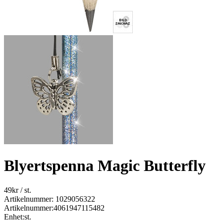
Blyertspenna Magic Butterfly
49
kr
/ st.
Artikelnummer: 1029056322
Artikelnummer:
4061947115482
Enhet:
st.