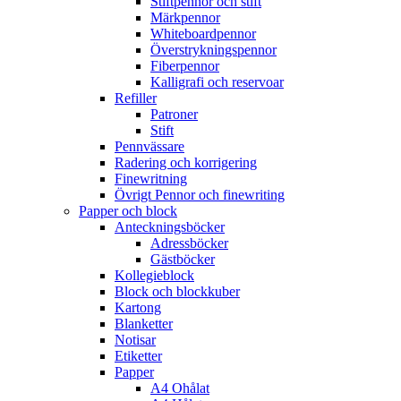
Stiftpennor och stift
Märkpennor
Whiteboardpennor
Överstrykningspennor
Fiberpennor
Kalligrafi och reservoar
Refiller
Patroner
Stift
Pennvässare
Radering och korrigering
Finewritning
Övrigt Pennor och finewriting
Papper och block
Anteckningsböcker
Adressböcker
Gästböcker
Kollegieblock
Block och blockkuber
Kartong
Blanketter
Notisar
Etiketter
Papper
A4 Ohålat