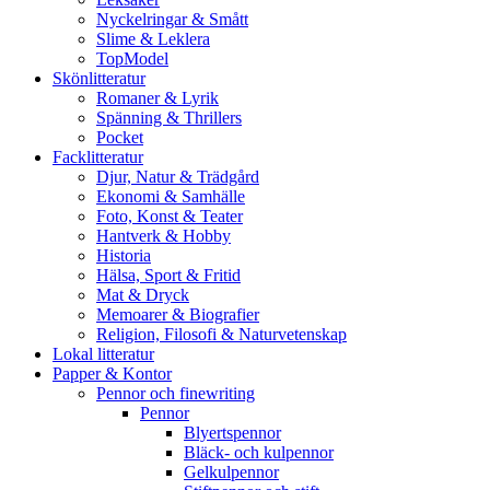
Nyckelringar & Smått
Slime & Leklera
TopModel
Skönlitteratur
Romaner & Lyrik
Spänning & Thrillers
Pocket
Facklitteratur
Djur, Natur & Trädgård
Ekonomi & Samhälle
Foto, Konst & Teater
Hantverk & Hobby
Historia
Hälsa, Sport & Fritid
Mat & Dryck
Memoarer & Biografier
Religion, Filosofi & Naturvetenskap
Lokal litteratur
Papper & Kontor
Pennor och finewriting
Pennor
Blyertspennor
Bläck- och kulpennor
Gelkulpennor