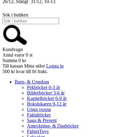
26/12, Stängt
31/12, 10-13
Sök i butiken
Kundvagn
Antal varor
0
st
Summa
0 kr
Till kassan
Mina sidor
Logga in
500 kr kvar till fri frakt.
Barn- & Ungdom
Pekböcker 0-3 år
Bilderböcker 3-6 år
Kapitelböcker 6-9 år
Bokslukaren 9-12 år
Unga vuxna
Faktaböcker
Saga & Present
Anteckning- & Dagböcker
FidgetToys
Leksaker