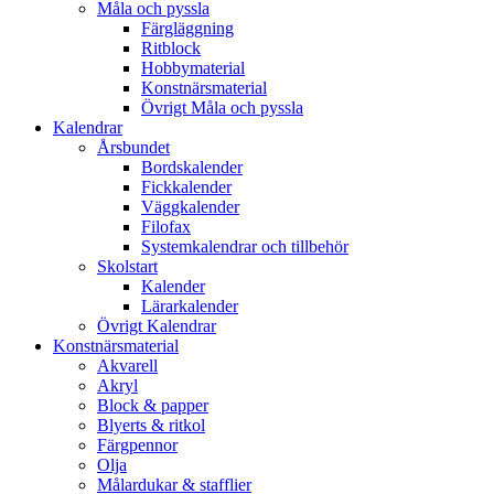
Måla och pyssla
Färgläggning
Ritblock
Hobbymaterial
Konstnärsmaterial
Övrigt Måla och pyssla
Kalendrar
Årsbundet
Bordskalender
Fickkalender
Väggkalender
Filofax
Systemkalendrar och tillbehör
Skolstart
Kalender
Lärarkalender
Övrigt Kalendrar
Konstnärsmaterial
Akvarell
Akryl
Block & papper
Blyerts & ritkol
Färgpennor
Olja
Målardukar & stafflier