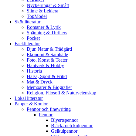
Nyckelringar & Smått
Slime & Leklera
TopModel
Skönlitteratur
Romaner & Lyrik
Spänning & Thrillers
Pocket
Facklitteratur
Djur, Natur & Trädgård
Ekonomi & Samhälle
Foto, Konst & Teater
Hantverk & Hobby
Historia
Hälsa, Sport & Fritid
Mat & Dryck
Memoarer & Biografier
Religion, Filosofi & Naturvetenskap
Lokal litteratur
Papper & Kontor
Pennor och finewriting
Pennor
Blyertspennor
Bläck- och kulpennor
Gelkulpennor