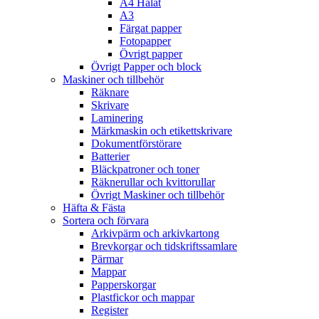
A4 Hålat
A3
Färgat papper
Fotopapper
Övrigt papper
Övrigt Papper och block
Maskiner och tillbehör
Räknare
Skrivare
Laminering
Märkmaskin och etikettskrivare
Dokumentförstörare
Batterier
Bläckpatroner och toner
Räknerullar och kvittorullar
Övrigt Maskiner och tillbehör
Häfta & Fästa
Sortera och förvara
Arkivpärm och arkivkartong
Brevkorgar och tidskriftssamlare
Pärmar
Mappar
Papperskorgar
Plastfickor och mappar
Register