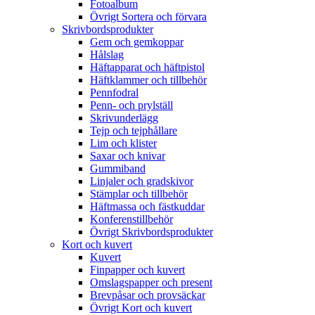
Fotoalbum
Övrigt Sortera och förvara
Skrivbordsprodukter
Gem och gemkoppar
Hålslag
Häftapparat och häftpistol
Häftklammer och tillbehör
Pennfodral
Penn- och prylställ
Skrivunderlägg
Tejp och tejphållare
Lim och klister
Saxar och knivar
Gummiband
Linjaler och gradskivor
Stämplar och tillbehör
Häftmassa och fästkuddar
Konferenstillbehör
Övrigt Skrivbordsprodukter
Kort och kuvert
Kuvert
Finpapper och kuvert
Omslagspapper och present
Brevpåsar och provsäckar
Övrigt Kort och kuvert