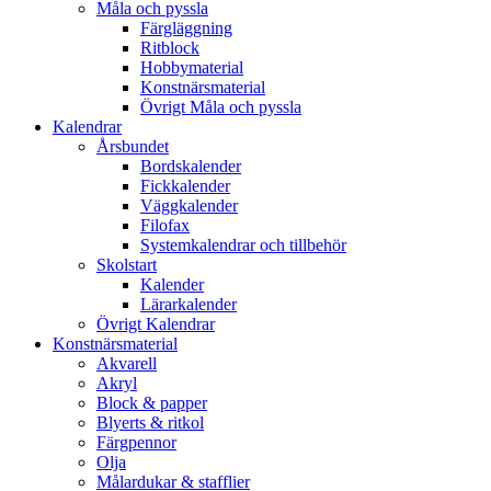
Måla och pyssla
Färgläggning
Ritblock
Hobbymaterial
Konstnärsmaterial
Övrigt Måla och pyssla
Kalendrar
Årsbundet
Bordskalender
Fickkalender
Väggkalender
Filofax
Systemkalendrar och tillbehör
Skolstart
Kalender
Lärarkalender
Övrigt Kalendrar
Konstnärsmaterial
Akvarell
Akryl
Block & papper
Blyerts & ritkol
Färgpennor
Olja
Målardukar & stafflier