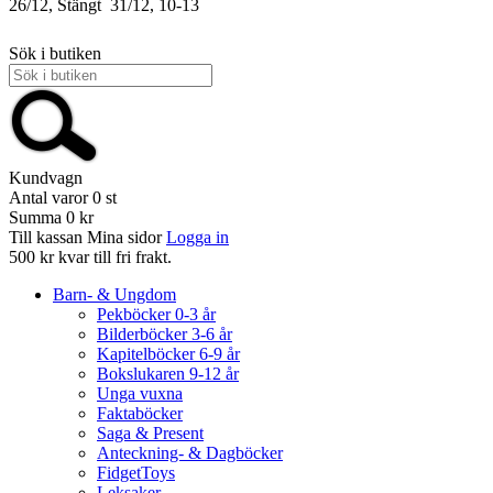
26/12, Stängt
31/12, 10-13
Sök i butiken
Kundvagn
Antal varor
0
st
Summa
0 kr
Till kassan
Mina sidor
Logga in
500 kr kvar till fri frakt.
Barn- & Ungdom
Pekböcker 0-3 år
Bilderböcker 3-6 år
Kapitelböcker 6-9 år
Bokslukaren 9-12 år
Unga vuxna
Faktaböcker
Saga & Present
Anteckning- & Dagböcker
FidgetToys
Leksaker