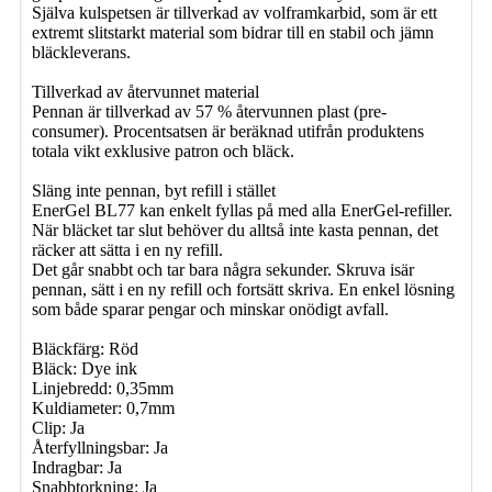
Själva kulspetsen är tillverkad av volframkarbid, som är ett
extremt slitstarkt material som bidrar till en stabil och jämn
bläckleverans.
Tillverkad av återvunnet material
Pennan är tillverkad av 57 % återvunnen plast (pre-
consumer). Procentsatsen är beräknad utifrån produktens
totala vikt exklusive patron och bläck.
Släng inte pennan, byt refill i stället
EnerGel BL77 kan enkelt fyllas på med alla EnerGel-refiller.
När bläcket tar slut behöver du alltså inte kasta pennan, det
räcker att sätta i en ny refill.
Det går snabbt och tar bara några sekunder. Skruva isär
pennan, sätt i en ny refill och fortsätt skriva. En enkel lösning
som både sparar pengar och minskar onödigt avfall.
Bläckfärg: Röd
Bläck: Dye ink
Linjebredd: 0,35mm
Kuldiameter: 0,7mm
Clip: Ja
Återfyllningsbar: Ja
Indragbar: Ja
Snabbtorkning: Ja