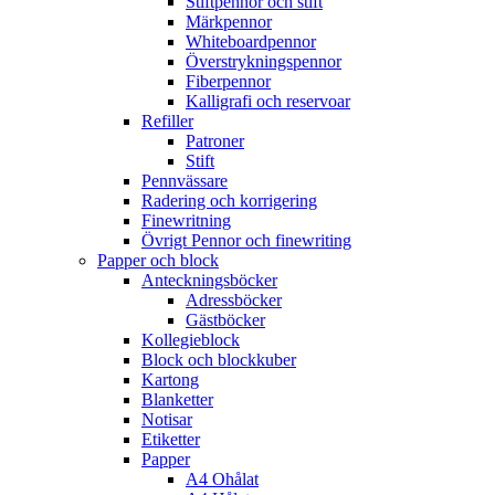
Stiftpennor och stift
Märkpennor
Whiteboardpennor
Överstrykningspennor
Fiberpennor
Kalligrafi och reservoar
Refiller
Patroner
Stift
Pennvässare
Radering och korrigering
Finewritning
Övrigt Pennor och finewriting
Papper och block
Anteckningsböcker
Adressböcker
Gästböcker
Kollegieblock
Block och blockkuber
Kartong
Blanketter
Notisar
Etiketter
Papper
A4 Ohålat