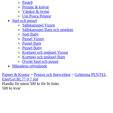
Pastell
Penslar & knivar
Vätskor & övrigt
Uni Posca Pennor
Spel och pussel
Sällskapsspel Vuxen
Sällskapsspel Barn och ungdom
Spel Baby
Pussel Vuxen
Pussel Barn
Pussel Baby
Kortspel och småspel Vuxna
Kortspel och småspel Barn
Övrigt Spel och pussel
Månadens erbjudande
Papper & Kontor
>
Pennor och finewriting
>
Gelpenna PENTEL
EnerGel BL77 0,7 röd
Handla för minst 500 kr för fri frakt.
500 kr kvar