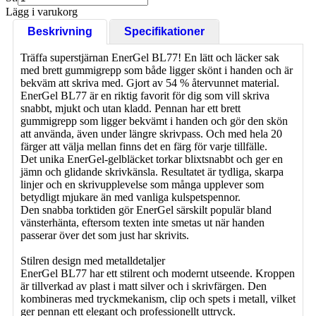
Lägg i varukorg
Beskrivning
Specifikationer
Träffa superstjärnan EnerGel BL77! En lätt och läcker sak
med brett gummigrepp som både ligger skönt i handen och är
bekväm att skriva med. Gjort av 54 % återvunnet material.
EnerGel BL77 är en riktig favorit för dig som vill skriva
snabbt, mjukt och utan kladd. Pennan har ett brett
gummigrepp som ligger bekvämt i handen och gör den skön
att använda, även under längre skrivpass. Och med hela 20
färger att välja mellan finns det en färg för varje tillfälle.
Det unika EnerGel-gelbläcket torkar blixtsnabbt och ger en
jämn och glidande skrivkänsla. Resultatet är tydliga, skarpa
linjer och en skrivupplevelse som många upplever som
betydligt mjukare än med vanliga kulspetspennor.
Den snabba torktiden gör EnerGel särskilt populär bland
vänsterhänta, eftersom texten inte smetas ut när handen
passerar över det som just har skrivits.
Stilren design med metalldetaljer
EnerGel BL77 har ett stilrent och modernt utseende. Kroppen
är tillverkad av plast i matt silver och i skrivfärgen. Den
kombineras med tryckmekanism, clip och spets i metall, vilket
ger pennan ett elegant och professionellt uttryck.