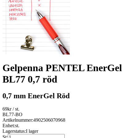
Gelpenna PENTEL EnerGel
BL77 0,7 röd
0,7 mm EnerGel Röd
69
kr
/ st.
BL77-BO
Artikelnummer:
4902506070968
Enhet:
st.
Lagerstatus:
I lager
St: