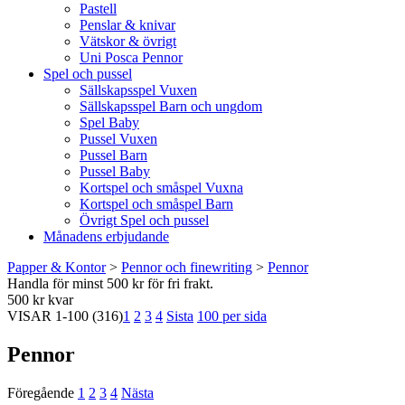
Pastell
Penslar & knivar
Vätskor & övrigt
Uni Posca Pennor
Spel och pussel
Sällskapsspel Vuxen
Sällskapsspel Barn och ungdom
Spel Baby
Pussel Vuxen
Pussel Barn
Pussel Baby
Kortspel och småspel Vuxna
Kortspel och småspel Barn
Övrigt Spel och pussel
Månadens erbjudande
Papper & Kontor
>
Pennor och finewriting
>
Pennor
Handla för minst 500 kr för fri frakt.
500 kr kvar
VISAR
1-100
(316)
1
2
3
4
Sista
100 per sida
Pennor
Föregående
1
2
3
4
Nästa