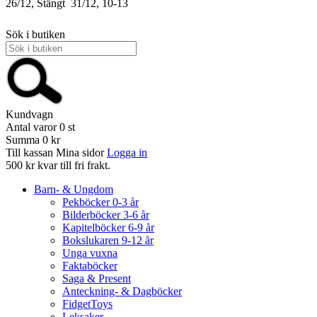
26/12, Stängt
31/12, 10-13
Sök i butiken
Kundvagn
Antal varor
0
st
Summa
0 kr
Till kassan
Mina sidor
Logga in
500 kr kvar till fri frakt.
Barn- & Ungdom
Pekböcker 0-3 år
Bilderböcker 3-6 år
Kapitelböcker 6-9 år
Bokslukaren 9-12 år
Unga vuxna
Faktaböcker
Saga & Present
Anteckning- & Dagböcker
FidgetToys
Leksaker