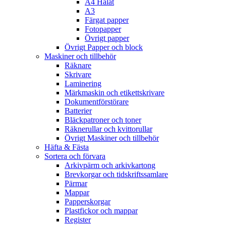
A4 Hålat
A3
Färgat papper
Fotopapper
Övrigt papper
Övrigt Papper och block
Maskiner och tillbehör
Räknare
Skrivare
Laminering
Märkmaskin och etikettskrivare
Dokumentförstörare
Batterier
Bläckpatroner och toner
Räknerullar och kvittorullar
Övrigt Maskiner och tillbehör
Häfta & Fästa
Sortera och förvara
Arkivpärm och arkivkartong
Brevkorgar och tidskriftssamlare
Pärmar
Mappar
Papperskorgar
Plastfickor och mappar
Register