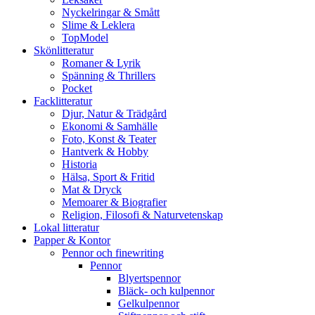
Nyckelringar & Smått
Slime & Leklera
TopModel
Skönlitteratur
Romaner & Lyrik
Spänning & Thrillers
Pocket
Facklitteratur
Djur, Natur & Trädgård
Ekonomi & Samhälle
Foto, Konst & Teater
Hantverk & Hobby
Historia
Hälsa, Sport & Fritid
Mat & Dryck
Memoarer & Biografier
Religion, Filosofi & Naturvetenskap
Lokal litteratur
Papper & Kontor
Pennor och finewriting
Pennor
Blyertspennor
Bläck- och kulpennor
Gelkulpennor