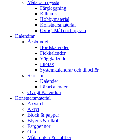
Måla och pyssla
Färgläggning
Ritblock
Hobbymaterial
Konstnärsmaterial
Övrigt Måla och pyssla
Kalendrar
Årsbundet
Bordskalender
Fickkalender
Väggkalender
Filofax
Systemkalendrar och tillbehör
Skolstart
Kalender
Lärarkalender
Övrigt Kalendrar
Konstnärsmaterial
Akvarell
Akryl
Block & papper
Blyerts & ritkol
Färgpennor
Olja
Målardukar & stafflier