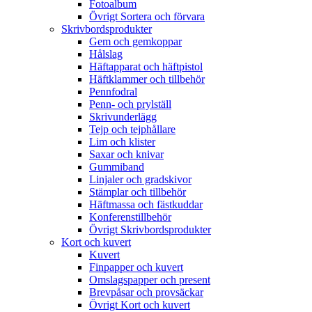
Fotoalbum
Övrigt Sortera och förvara
Skrivbordsprodukter
Gem och gemkoppar
Hålslag
Häftapparat och häftpistol
Häftklammer och tillbehör
Pennfodral
Penn- och prylställ
Skrivunderlägg
Tejp och tejphållare
Lim och klister
Saxar och knivar
Gummiband
Linjaler och gradskivor
Stämplar och tillbehör
Häftmassa och fästkuddar
Konferenstillbehör
Övrigt Skrivbordsprodukter
Kort och kuvert
Kuvert
Finpapper och kuvert
Omslagspapper och present
Brevpåsar och provsäckar
Övrigt Kort och kuvert