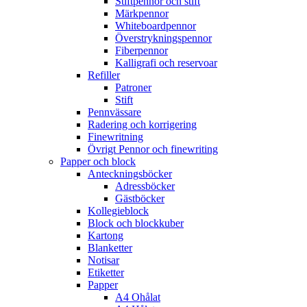
Stiftpennor och stift
Märkpennor
Whiteboardpennor
Överstrykningspennor
Fiberpennor
Kalligrafi och reservoar
Refiller
Patroner
Stift
Pennvässare
Radering och korrigering
Finewritning
Övrigt Pennor och finewriting
Papper och block
Anteckningsböcker
Adressböcker
Gästböcker
Kollegieblock
Block och blockkuber
Kartong
Blanketter
Notisar
Etiketter
Papper
A4 Ohålat