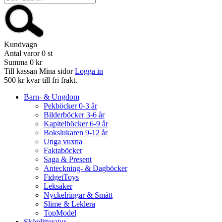
Kundvagn
Antal varor
0
st
Summa
0 kr
Till kassan
Mina sidor
Logga in
500 kr kvar till fri frakt.
Barn- & Ungdom
Pekböcker 0-3 år
Bilderböcker 3-6 år
Kapitelböcker 6-9 år
Bokslukaren 9-12 år
Unga vuxna
Faktaböcker
Saga & Present
Anteckning- & Dagböcker
FidgetToys
Leksaker
Nyckelringar & Smått
Slime & Leklera
TopModel
Skönlitteratur