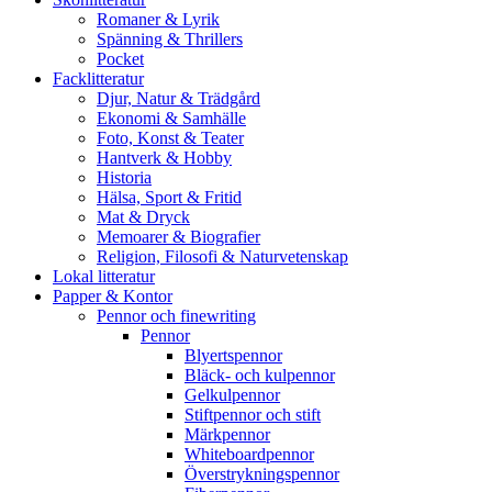
Romaner & Lyrik
Spänning & Thrillers
Pocket
Facklitteratur
Djur, Natur & Trädgård
Ekonomi & Samhälle
Foto, Konst & Teater
Hantverk & Hobby
Historia
Hälsa, Sport & Fritid
Mat & Dryck
Memoarer & Biografier
Religion, Filosofi & Naturvetenskap
Lokal litteratur
Papper & Kontor
Pennor och finewriting
Pennor
Blyertspennor
Bläck- och kulpennor
Gelkulpennor
Stiftpennor och stift
Märkpennor
Whiteboardpennor
Överstrykningspennor