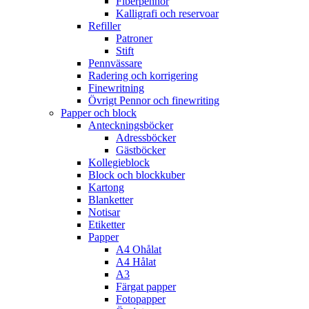
Fiberpennor
Kalligrafi och reservoar
Refiller
Patroner
Stift
Pennvässare
Radering och korrigering
Finewritning
Övrigt Pennor och finewriting
Papper och block
Anteckningsböcker
Adressböcker
Gästböcker
Kollegieblock
Block och blockkuber
Kartong
Blanketter
Notisar
Etiketter
Papper
A4 Ohålat
A4 Hålat
A3
Färgat papper
Fotopapper