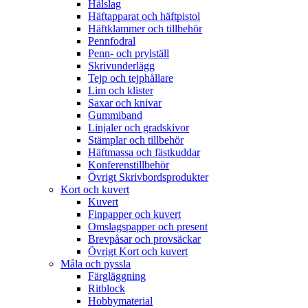
Hålslag
Häftapparat och häftpistol
Häftklammer och tillbehör
Pennfodral
Penn- och prylställ
Skrivunderlägg
Tejp och tejphållare
Lim och klister
Saxar och knivar
Gummiband
Linjaler och gradskivor
Stämplar och tillbehör
Häftmassa och fästkuddar
Konferenstillbehör
Övrigt Skrivbordsprodukter
Kort och kuvert
Kuvert
Finpapper och kuvert
Omslagspapper och present
Brevpåsar och provsäckar
Övrigt Kort och kuvert
Måla och pyssla
Färgläggning
Ritblock
Hobbymaterial