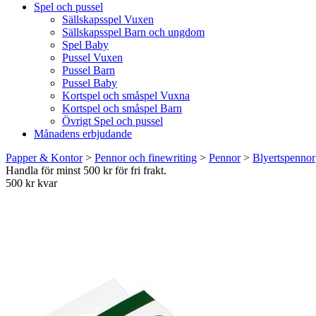
Spel och pussel
Sällskapsspel Vuxen
Sällskapsspel Barn och ungdom
Spel Baby
Pussel Vuxen
Pussel Barn
Pussel Baby
Kortspel och småspel Vuxna
Kortspel och småspel Barn
Övrigt Spel och pussel
Månadens erbjudande
Papper & Kontor
>
Pennor och finewriting
>
Pennor
>
Blyertspennor
Handla för minst 500 kr för fri frakt.
500 kr kvar