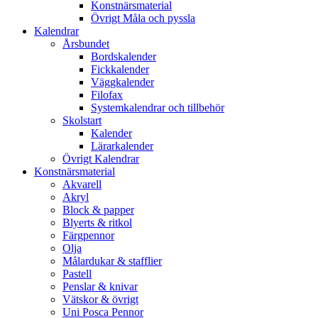
Konstnärsmaterial
Övrigt Måla och pyssla
Kalendrar
Årsbundet
Bordskalender
Fickkalender
Väggkalender
Filofax
Systemkalendrar och tillbehör
Skolstart
Kalender
Lärarkalender
Övrigt Kalendrar
Konstnärsmaterial
Akvarell
Akryl
Block & papper
Blyerts & ritkol
Färgpennor
Olja
Målardukar & stafflier
Pastell
Penslar & knivar
Vätskor & övrigt
Uni Posca Pennor