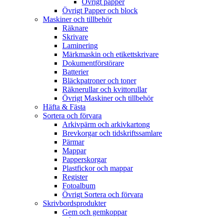
Övrigt papper
Övrigt Papper och block
Maskiner och tillbehör
Räknare
Skrivare
Laminering
Märkmaskin och etikettskrivare
Dokumentförstörare
Batterier
Bläckpatroner och toner
Räknerullar och kvittorullar
Övrigt Maskiner och tillbehör
Häfta & Fästa
Sortera och förvara
Arkivpärm och arkivkartong
Brevkorgar och tidskriftssamlare
Pärmar
Mappar
Papperskorgar
Plastfickor och mappar
Register
Fotoalbum
Övrigt Sortera och förvara
Skrivbordsprodukter
Gem och gemkoppar