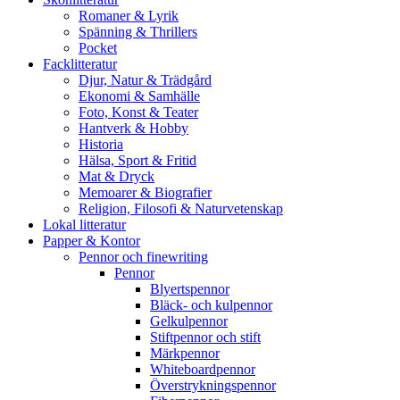
Romaner & Lyrik
Spänning & Thrillers
Pocket
Facklitteratur
Djur, Natur & Trädgård
Ekonomi & Samhälle
Foto, Konst & Teater
Hantverk & Hobby
Historia
Hälsa, Sport & Fritid
Mat & Dryck
Memoarer & Biografier
Religion, Filosofi & Naturvetenskap
Lokal litteratur
Papper & Kontor
Pennor och finewriting
Pennor
Blyertspennor
Bläck- och kulpennor
Gelkulpennor
Stiftpennor och stift
Märkpennor
Whiteboardpennor
Överstrykningspennor