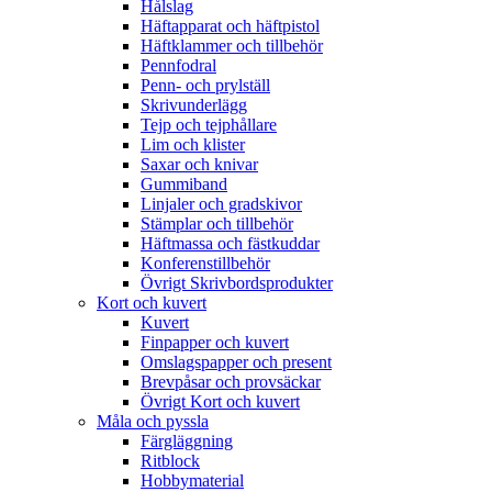
Hålslag
Häftapparat och häftpistol
Häftklammer och tillbehör
Pennfodral
Penn- och prylställ
Skrivunderlägg
Tejp och tejphållare
Lim och klister
Saxar och knivar
Gummiband
Linjaler och gradskivor
Stämplar och tillbehör
Häftmassa och fästkuddar
Konferenstillbehör
Övrigt Skrivbordsprodukter
Kort och kuvert
Kuvert
Finpapper och kuvert
Omslagspapper och present
Brevpåsar och provsäckar
Övrigt Kort och kuvert
Måla och pyssla
Färgläggning
Ritblock
Hobbymaterial