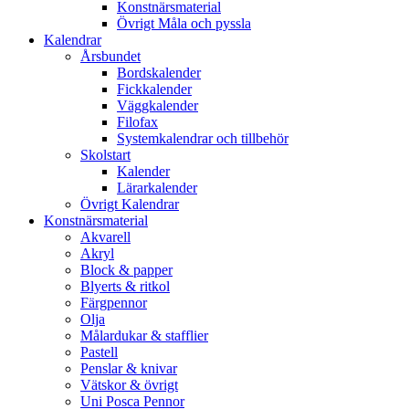
Konstnärsmaterial
Övrigt Måla och pyssla
Kalendrar
Årsbundet
Bordskalender
Fickkalender
Väggkalender
Filofax
Systemkalendrar och tillbehör
Skolstart
Kalender
Lärarkalender
Övrigt Kalendrar
Konstnärsmaterial
Akvarell
Akryl
Block & papper
Blyerts & ritkol
Färgpennor
Olja
Målardukar & stafflier
Pastell
Penslar & knivar
Vätskor & övrigt
Uni Posca Pennor