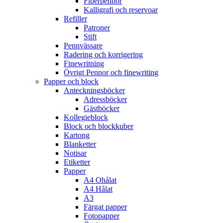
Fiberpennor
Kalligrafi och reservoar
Refiller
Patroner
Stift
Pennvässare
Radering och korrigering
Finewritning
Övrigt Pennor och finewriting
Papper och block
Anteckningsböcker
Adressböcker
Gästböcker
Kollegieblock
Block och blockkuber
Kartong
Blanketter
Notisar
Etiketter
Papper
A4 Ohålat
A4 Hålat
A3
Färgat papper
Fotopapper