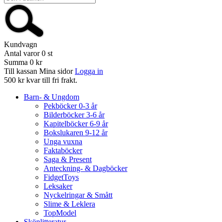
Kundvagn
Antal varor
0
st
Summa
0 kr
Till kassan
Mina sidor
Logga in
500 kr kvar till fri frakt.
Barn- & Ungdom
Pekböcker 0-3 år
Bilderböcker 3-6 år
Kapitelböcker 6-9 år
Bokslukaren 9-12 år
Unga vuxna
Faktaböcker
Saga & Present
Anteckning- & Dagböcker
FidgetToys
Leksaker
Nyckelringar & Smått
Slime & Leklera
TopModel
Skönlitteratur