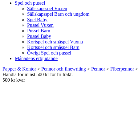
Spel och pussel
Sällskapsspel Vuxen
Sällskapsspel Barn och ungdom
Spel Baby
Pussel Vuxen
Pussel Barn
Pussel Baby
Kortspel och småspel Vuxna
Kortspel och småspel Barn
Övrigt Spel och pussel
Månadens erbjudande
Papper & Kontor
>
Pennor och finewriting
>
Pennor
>
Fiberpennor
Handla för minst 500 kr för fri frakt.
500 kr kvar