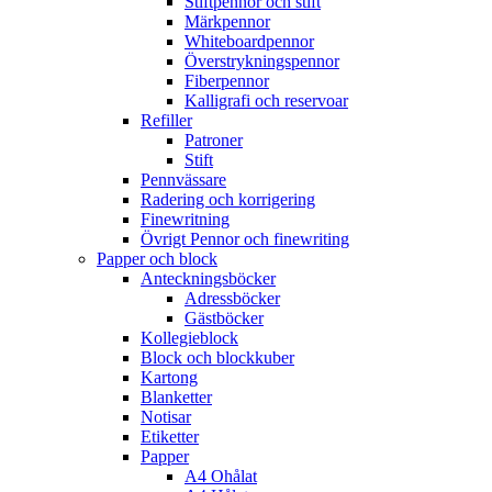
Stiftpennor och stift
Märkpennor
Whiteboardpennor
Överstrykningspennor
Fiberpennor
Kalligrafi och reservoar
Refiller
Patroner
Stift
Pennvässare
Radering och korrigering
Finewritning
Övrigt Pennor och finewriting
Papper och block
Anteckningsböcker
Adressböcker
Gästböcker
Kollegieblock
Block och blockkuber
Kartong
Blanketter
Notisar
Etiketter
Papper
A4 Ohålat