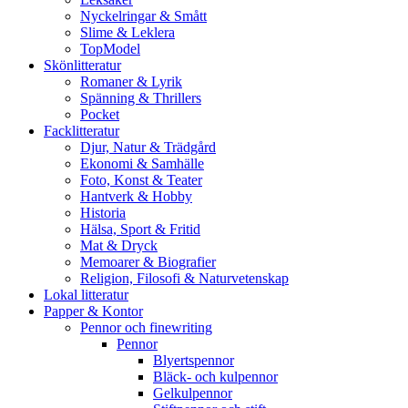
Nyckelringar & Smått
Slime & Leklera
TopModel
Skönlitteratur
Romaner & Lyrik
Spänning & Thrillers
Pocket
Facklitteratur
Djur, Natur & Trädgård
Ekonomi & Samhälle
Foto, Konst & Teater
Hantverk & Hobby
Historia
Hälsa, Sport & Fritid
Mat & Dryck
Memoarer & Biografier
Religion, Filosofi & Naturvetenskap
Lokal litteratur
Papper & Kontor
Pennor och finewriting
Pennor
Blyertspennor
Bläck- och kulpennor
Gelkulpennor