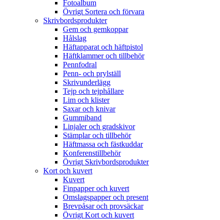
Fotoalbum
Övrigt Sortera och förvara
Skrivbordsprodukter
Gem och gemkoppar
Hålslag
Häftapparat och häftpistol
Häftklammer och tillbehör
Pennfodral
Penn- och prylställ
Skrivunderlägg
Tejp och tejphållare
Lim och klister
Saxar och knivar
Gummiband
Linjaler och gradskivor
Stämplar och tillbehör
Häftmassa och fästkuddar
Konferenstillbehör
Övrigt Skrivbordsprodukter
Kort och kuvert
Kuvert
Finpapper och kuvert
Omslagspapper och present
Brevpåsar och provsäckar
Övrigt Kort och kuvert