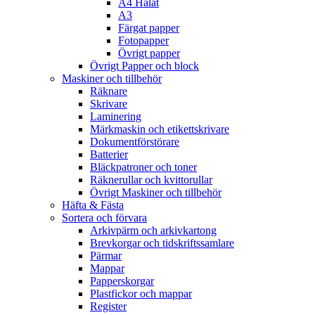
A4 Hålat
A3
Färgat papper
Fotopapper
Övrigt papper
Övrigt Papper och block
Maskiner och tillbehör
Räknare
Skrivare
Laminering
Märkmaskin och etikettskrivare
Dokumentförstörare
Batterier
Bläckpatroner och toner
Räknerullar och kvittorullar
Övrigt Maskiner och tillbehör
Häfta & Fästa
Sortera och förvara
Arkivpärm och arkivkartong
Brevkorgar och tidskriftssamlare
Pärmar
Mappar
Papperskorgar
Plastfickor och mappar
Register