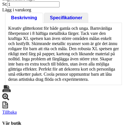
St:
Lägg i varukorg
Beskrivning
Specifikationer
Kreativ glitterkonst för både gamla och unga. Barnvänliga
fiberpennor i 8 häftiga metalliska färger. Tack vare den
kraftiga XL spetsen kan även större områden målas enkelt
och lustfyllt. Skimrande metallic nyanser som är gör det ännu
roligare för barn att rita och måla. Den robusta XL spetsen ger
rikligt med färg på papper, kartong och liknande material på
nolltid. Inga problem att färglägga även större ytor. Skapar
inte bara en extra touch till bilden, utan även alla möjliga
glittriga effekter. Perfekt för att dekorera kort och personliga
små etiketter paket. Coola pennor uppmuntrar barn att låta
deras artistiska drag flöda och experimentera.
Tillbaka
Vår butik