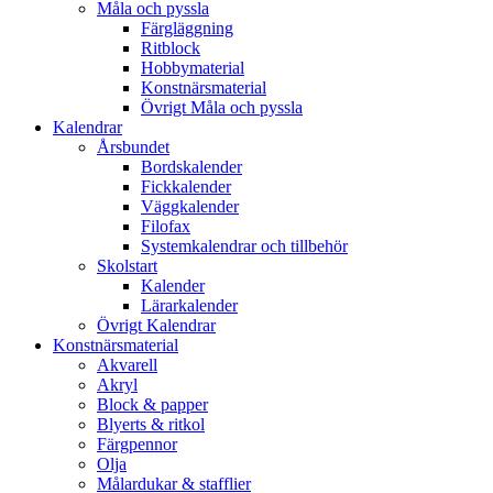
Måla och pyssla
Färgläggning
Ritblock
Hobbymaterial
Konstnärsmaterial
Övrigt Måla och pyssla
Kalendrar
Årsbundet
Bordskalender
Fickkalender
Väggkalender
Filofax
Systemkalendrar och tillbehör
Skolstart
Kalender
Lärarkalender
Övrigt Kalendrar
Konstnärsmaterial
Akvarell
Akryl
Block & papper
Blyerts & ritkol
Färgpennor
Olja
Målardukar & stafflier