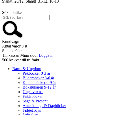
Stängt
26/12, Stängt
31/12, 10-13
Sök i butiken
Kundvagn
Antal varor
0
st
Summa
0 kr
Till kassan
Mina sidor
Logga in
500 kr kvar till fri frakt.
Barn- & Ungdom
Pekböcker 0-3 år
Bilderböcker 3-6 år
Kapitelböcker 6-9 år
Bokslukaren 9-12 år
Unga vuxna
Faktaböcker
Saga & Present
Anteckning- & Dagböcker
FidgetToys
Leksaker