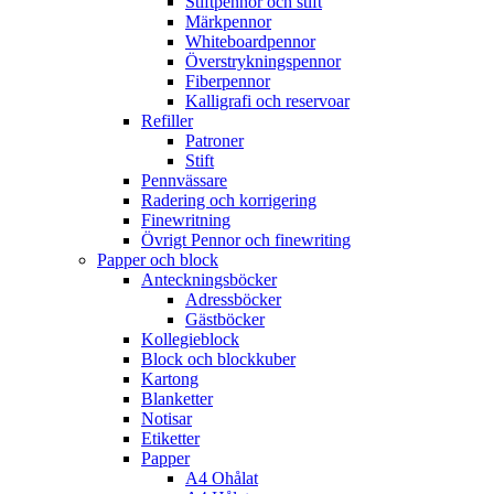
Stiftpennor och stift
Märkpennor
Whiteboardpennor
Överstrykningspennor
Fiberpennor
Kalligrafi och reservoar
Refiller
Patroner
Stift
Pennvässare
Radering och korrigering
Finewritning
Övrigt Pennor och finewriting
Papper och block
Anteckningsböcker
Adressböcker
Gästböcker
Kollegieblock
Block och blockkuber
Kartong
Blanketter
Notisar
Etiketter
Papper
A4 Ohålat