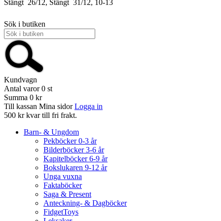
Stängt
26/12, Stängt
31/12, 10-13
Sök i butiken
Kundvagn
Antal varor
0
st
Summa
0 kr
Till kassan
Mina sidor
Logga in
500 kr kvar till fri frakt.
Barn- & Ungdom
Pekböcker 0-3 år
Bilderböcker 3-6 år
Kapitelböcker 6-9 år
Bokslukaren 9-12 år
Unga vuxna
Faktaböcker
Saga & Present
Anteckning- & Dagböcker
FidgetToys
Leksaker