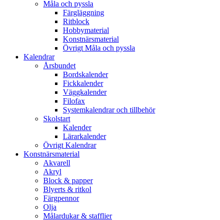
Måla och pyssla
Färgläggning
Ritblock
Hobbymaterial
Konstnärsmaterial
Övrigt Måla och pyssla
Kalendrar
Årsbundet
Bordskalender
Fickkalender
Väggkalender
Filofax
Systemkalendrar och tillbehör
Skolstart
Kalender
Lärarkalender
Övrigt Kalendrar
Konstnärsmaterial
Akvarell
Akryl
Block & papper
Blyerts & ritkol
Färgpennor
Olja
Målardukar & stafflier