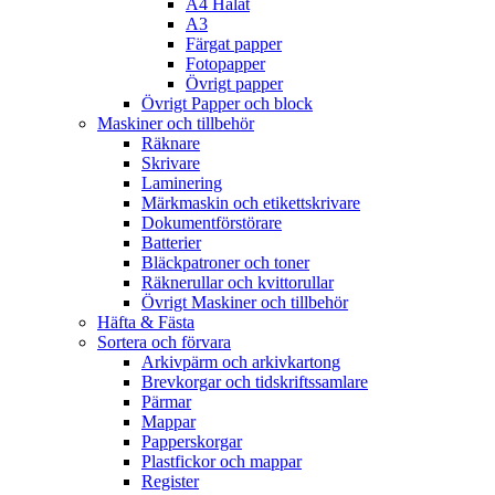
A4 Hålat
A3
Färgat papper
Fotopapper
Övrigt papper
Övrigt Papper och block
Maskiner och tillbehör
Räknare
Skrivare
Laminering
Märkmaskin och etikettskrivare
Dokumentförstörare
Batterier
Bläckpatroner och toner
Räknerullar och kvittorullar
Övrigt Maskiner och tillbehör
Häfta & Fästa
Sortera och förvara
Arkivpärm och arkivkartong
Brevkorgar och tidskriftssamlare
Pärmar
Mappar
Papperskorgar
Plastfickor och mappar
Register