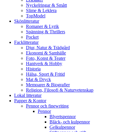
Nyckelringar & Smått
Slime & Leklera
TopModel
Skönlitteratur
Romaner & Lyrik
Spänning & Thrillers
Pocket
Facklitteratur
Djur, Natur & Trädgård
Ekonomi & Samhälle
Foto, Konst & Teater
Hantverk & Hobby
Historia
Hälsa, Sport & Fritid
Mat & Dryck
Memoarer & Biografier
Religion, Filosofi & Naturvetenskap
Lokal litteratur
Papper & Kontor
Pennor och finewriting
Pennor
Blyertspennor
Bläck- och kulpennor
Gelkulpennor