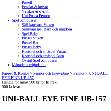
Pastell
Penslar & knivar
Vätskor & övrigt
Uni Posca Pennor
Spel och pussel
Sällskapsspel Vuxen
Sällskapsspel Barn och ungdom
Spel Baby
Pussel Vuxen
Pussel Barn
Pussel Baby
Kortspel och småspel Vuxna
Kortspel och småspel Barn
Övrigt Spel och pussel
Månadens erbjudande
Papper & Kontor
>
Pennor och finewriting
>
Pennor
>
UNI-BALL
EYE FINE UB-157
Handla för minst 500 kr för fri frakt.
500 kr kvar
UNI-BALL EYE FINE UB-157