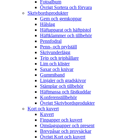
Fotoalbum
Övrigt Sortera och förvara
Skrivbordsprodukter
Gem och gemkoppar
Hålslag
Häftapparat och häftpistol
Häftklammer och tillbehör
Pennfodral
Penn- och prylställ
Skrivunderlägg
Tejp och tejphållare
Lim och klister
Saxar och knivar
Gummiband
Linjaler och gradskivor
Stämplar och tillbehör
Häftmassa och fästkuddar
Konferenstillbehör
Övrigt Skrivbordsprodukter
Kort och kuvert
Kuvert
Finpapper och kuvert
Omslagspapper och present
Brevpåsar och provsäckar
Övrigt Kort och kuvert