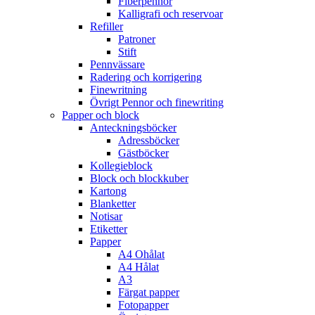
Fiberpennor
Kalligrafi och reservoar
Refiller
Patroner
Stift
Pennvässare
Radering och korrigering
Finewritning
Övrigt Pennor och finewriting
Papper och block
Anteckningsböcker
Adressböcker
Gästböcker
Kollegieblock
Block och blockkuber
Kartong
Blanketter
Notisar
Etiketter
Papper
A4 Ohålat
A4 Hålat
A3
Färgat papper
Fotopapper