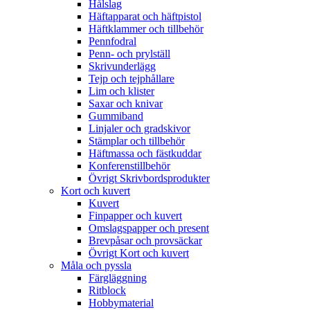
Hålslag
Häftapparat och häftpistol
Häftklammer och tillbehör
Pennfodral
Penn- och prylställ
Skrivunderlägg
Tejp och tejphållare
Lim och klister
Saxar och knivar
Gummiband
Linjaler och gradskivor
Stämplar och tillbehör
Häftmassa och fästkuddar
Konferenstillbehör
Övrigt Skrivbordsprodukter
Kort och kuvert
Kuvert
Finpapper och kuvert
Omslagspapper och present
Brevpåsar och provsäckar
Övrigt Kort och kuvert
Måla och pyssla
Färgläggning
Ritblock
Hobbymaterial