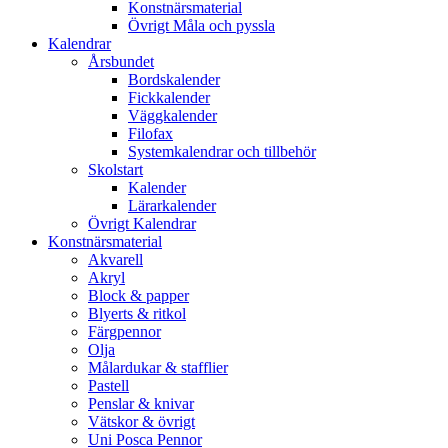
Konstnärsmaterial
Övrigt Måla och pyssla
Kalendrar
Årsbundet
Bordskalender
Fickkalender
Väggkalender
Filofax
Systemkalendrar och tillbehör
Skolstart
Kalender
Lärarkalender
Övrigt Kalendrar
Konstnärsmaterial
Akvarell
Akryl
Block & papper
Blyerts & ritkol
Färgpennor
Olja
Målardukar & stafflier
Pastell
Penslar & knivar
Vätskor & övrigt
Uni Posca Pennor