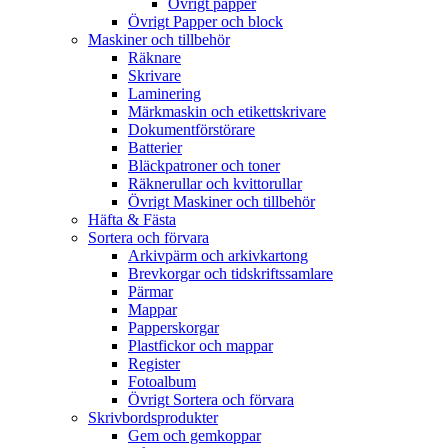
Övrigt papper
Övrigt Papper och block
Maskiner och tillbehör
Räknare
Skrivare
Laminering
Märkmaskin och etikettskrivare
Dokumentförstörare
Batterier
Bläckpatroner och toner
Räknerullar och kvittorullar
Övrigt Maskiner och tillbehör
Häfta & Fästa
Sortera och förvara
Arkivpärm och arkivkartong
Brevkorgar och tidskriftssamlare
Pärmar
Mappar
Papperskorgar
Plastfickor och mappar
Register
Fotoalbum
Övrigt Sortera och förvara
Skrivbordsprodukter
Gem och gemkoppar