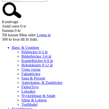
Kundvagn
Antal varor
0
st
Summa
0 kr
Till kassan
Mina sidor
Logga in
500 kr kvar till fri frakt.
Barn- & Ungdom
Pekböcker 0-3 år
Bilderböcker 3-6 år
Kapitelböcker 6-9 år
Bokslukaren 9-12 år
Unga vuxna
Faktaböcker
Saga & Present
Anteckning- & Dagböcker
FidgetToys
Leksaker
Nyckelringar & Smått
Slime & Leklera
TopModel
Skönlitteratur