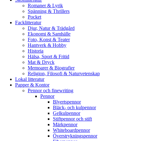
Romaner & Lyrik
Spänning & Thrillers
Pocket
Facklitteratur
Djur, Natur & Trädgård
Ekonomi & Samhälle
Foto, Konst & Teater
Hantverk & Hobby
Historia
Hälsa, Sport & Fritid
Mat & Dryck
Memoarer & Biografier
Religion, Filosofi & Naturvetenskap
Lokal litteratur
Papper & Kontor
Pennor och finewriting
Pennor
Blyertspennor
Bläck- och kulpennor
Gelkulpennor
Stiftpennor och stift
Märkpennor
Whiteboardpennor
Överstrykningspennor