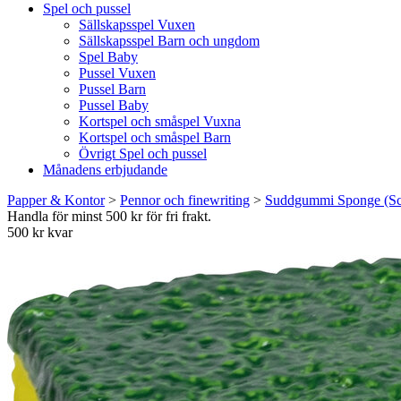
Spel och pussel
Sällskapsspel Vuxen
Sällskapsspel Barn och ungdom
Spel Baby
Pussel Vuxen
Pussel Barn
Pussel Baby
Kortspel och småspel Vuxna
Kortspel och småspel Barn
Övrigt Spel och pussel
Månadens erbjudande
Papper & Kontor
>
Pennor och finewriting
>
Suddgummi Sponge (Sco
Handla för minst 500 kr för fri frakt.
500 kr kvar