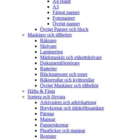
A4 Hålat
A3
Färgat papper
Fotopapper
Övrigt papper
Övrigt Papper och block
Maskiner och tillbehör
Räknare
Skrivare
Laminering
Märkmaskin och etikettskrivare
Dokumentförstörare
Batterier
Bläckpatroner och toner
Räknerullar och kvittorullar
Övrigt Maskiner och tillbehör
Häfta & Fästa
Sortera och förvara
Arkivpärm och arkivkartong
Brevkorgar och tidskriftssamlare
Pärmar
Mappar
Papperskorgar
Plastfickor och mappar
Register