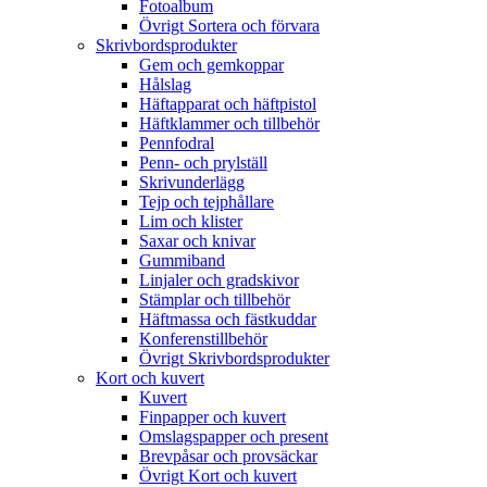
Fotoalbum
Övrigt Sortera och förvara
Skrivbordsprodukter
Gem och gemkoppar
Hålslag
Häftapparat och häftpistol
Häftklammer och tillbehör
Pennfodral
Penn- och prylställ
Skrivunderlägg
Tejp och tejphållare
Lim och klister
Saxar och knivar
Gummiband
Linjaler och gradskivor
Stämplar och tillbehör
Häftmassa och fästkuddar
Konferenstillbehör
Övrigt Skrivbordsprodukter
Kort och kuvert
Kuvert
Finpapper och kuvert
Omslagspapper och present
Brevpåsar och provsäckar
Övrigt Kort och kuvert