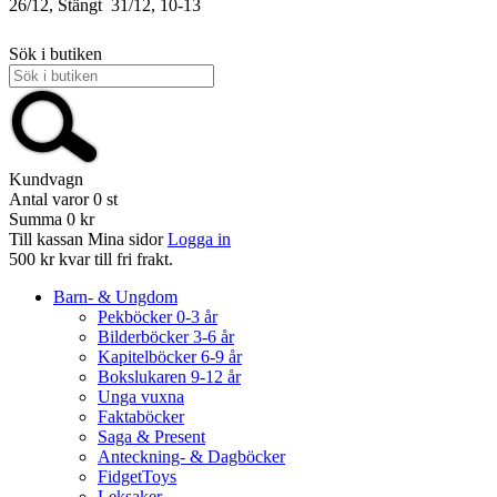
26/12, Stängt
31/12, 10-13
Sök i butiken
Kundvagn
Antal varor
0
st
Summa
0 kr
Till kassan
Mina sidor
Logga in
500 kr kvar till fri frakt.
Barn- & Ungdom
Pekböcker 0-3 år
Bilderböcker 3-6 år
Kapitelböcker 6-9 år
Bokslukaren 9-12 år
Unga vuxna
Faktaböcker
Saga & Present
Anteckning- & Dagböcker
FidgetToys
Leksaker