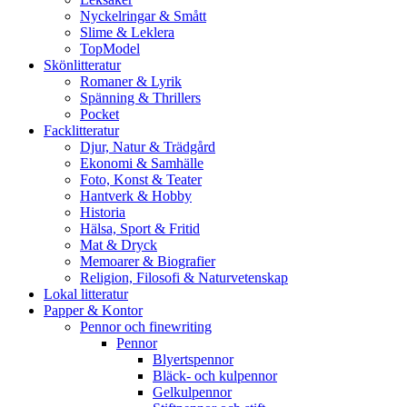
Nyckelringar & Smått
Slime & Leklera
TopModel
Skönlitteratur
Romaner & Lyrik
Spänning & Thrillers
Pocket
Facklitteratur
Djur, Natur & Trädgård
Ekonomi & Samhälle
Foto, Konst & Teater
Hantverk & Hobby
Historia
Hälsa, Sport & Fritid
Mat & Dryck
Memoarer & Biografier
Religion, Filosofi & Naturvetenskap
Lokal litteratur
Papper & Kontor
Pennor och finewriting
Pennor
Blyertspennor
Bläck- och kulpennor
Gelkulpennor