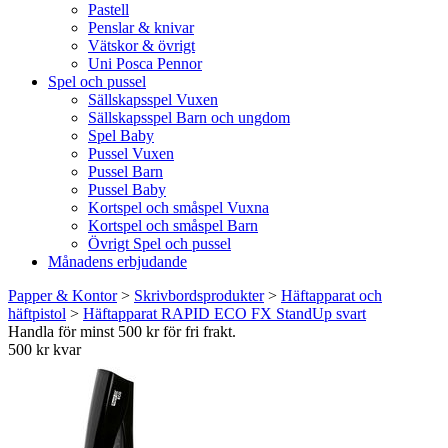
Pastell
Penslar & knivar
Vätskor & övrigt
Uni Posca Pennor
Spel och pussel
Sällskapsspel Vuxen
Sällskapsspel Barn och ungdom
Spel Baby
Pussel Vuxen
Pussel Barn
Pussel Baby
Kortspel och småspel Vuxna
Kortspel och småspel Barn
Övrigt Spel och pussel
Månadens erbjudande
Papper & Kontor
>
Skrivbordsprodukter
>
Häftapparat och
häftpistol
>
Häftapparat RAPID ECO FX StandUp svart
Handla för minst 500 kr för fri frakt.
500 kr kvar