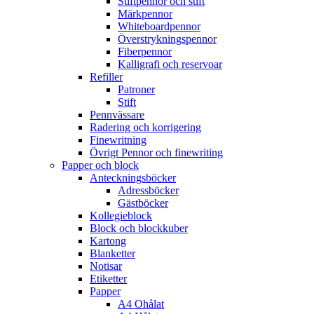
Stiftpennor och stift
Märkpennor
Whiteboardpennor
Överstrykningspennor
Fiberpennor
Kalligrafi och reservoar
Refiller
Patroner
Stift
Pennvässare
Radering och korrigering
Finewritning
Övrigt Pennor och finewriting
Papper och block
Anteckningsböcker
Adressböcker
Gästböcker
Kollegieblock
Block och blockkuber
Kartong
Blanketter
Notisar
Etiketter
Papper
A4 Ohålat