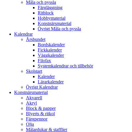
Måla och pyssla
Färgläggning
Ritblock
Hobbymaterial
Konstnärsmaterial
Övrigt Måla och pyssla
Kalendrar
Årsbundet
Bordskalender
Fickkalender
Väggkalender
Filofax
Systemkalendrar och tillbehör
Skolstart
Kalender
Lärarkalender
Övrigt Kalendrar
Konstnärsmaterial
Akvarell
Akryl
Block & papper
Blyerts & ritkol
Färgpennor
Olja
Målardukar & stafflier