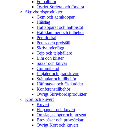
Fotoalbum
Övrigt Sortera och förvara
Skrivbordsprodukter
Gem och gemkoppar
Hålslag
Häftapparat och häftpistol
Häftklammer och tillbehör
Pennfodral
Penn- och prylställ
Skrivunderlägg
Tejp och tejphållare
Lim och klister
Saxar och knivar
Gummiband
Linjaler och gradskivor
Stämplar och tillbehör
Häftmassa och fästkuddar
Konferenstillbehör
Övrigt Skrivbordsprodukter
Kort och kuvert
Kuvert
Finpapper och kuvert
Omslagspapper och present
Brevpåsar och provsäckar
Övrigt Kort och kuvert