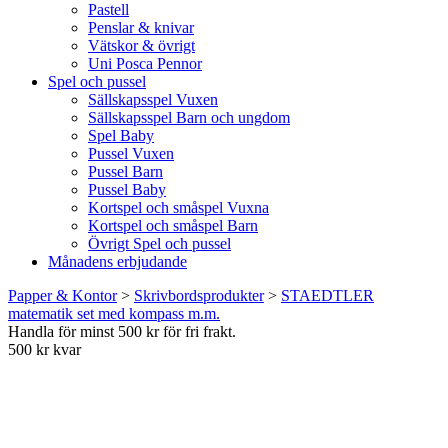
Pastell
Penslar & knivar
Vätskor & övrigt
Uni Posca Pennor
Spel och pussel
Sällskapsspel Vuxen
Sällskapsspel Barn och ungdom
Spel Baby
Pussel Vuxen
Pussel Barn
Pussel Baby
Kortspel och småspel Vuxna
Kortspel och småspel Barn
Övrigt Spel och pussel
Månadens erbjudande
Papper & Kontor
>
Skrivbordsprodukter
>
STAEDTLER
matematik set med kompass m.m.
Handla för minst 500 kr för fri frakt.
500 kr kvar