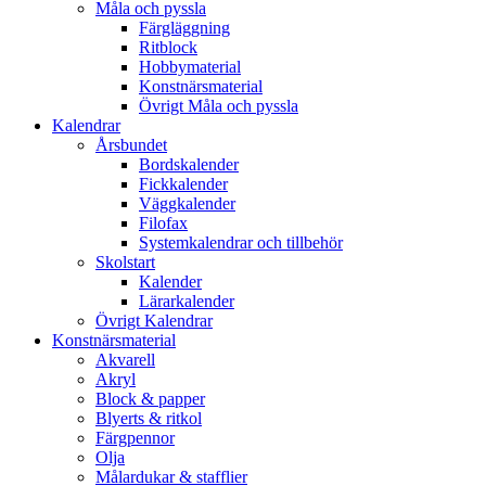
Måla och pyssla
Färgläggning
Ritblock
Hobbymaterial
Konstnärsmaterial
Övrigt Måla och pyssla
Kalendrar
Årsbundet
Bordskalender
Fickkalender
Väggkalender
Filofax
Systemkalendrar och tillbehör
Skolstart
Kalender
Lärarkalender
Övrigt Kalendrar
Konstnärsmaterial
Akvarell
Akryl
Block & papper
Blyerts & ritkol
Färgpennor
Olja
Målardukar & stafflier