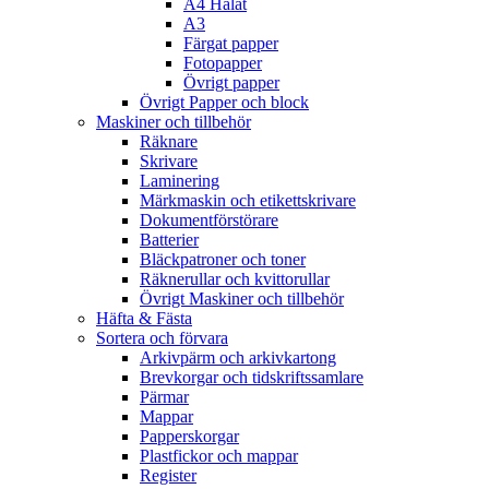
A4 Hålat
A3
Färgat papper
Fotopapper
Övrigt papper
Övrigt Papper och block
Maskiner och tillbehör
Räknare
Skrivare
Laminering
Märkmaskin och etikettskrivare
Dokumentförstörare
Batterier
Bläckpatroner och toner
Räknerullar och kvittorullar
Övrigt Maskiner och tillbehör
Häfta & Fästa
Sortera och förvara
Arkivpärm och arkivkartong
Brevkorgar och tidskriftssamlare
Pärmar
Mappar
Papperskorgar
Plastfickor och mappar
Register