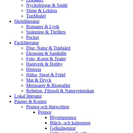
Nyckelringar & Smått
Slime & Leklera
TopModel
Skönlitteratur
Romaner & Lyrik
Spänning & Thrillers
Pocket
Facklitteratur
Djur, Natur & Trädgård
Ekonomi & Samhälle
Foto, Konst & Teater
Hantverk & Hobby
Historia
Hälsa, Sport & Fritid
Mat & Dryck
Memoarer & Biografier
Religion, Filosofi & Naturvetenskap
Lokal litteratur
Papper & Kontor
Pennor och finewriting
Pennor
Blyertspennor
Bläck- och kulpennor
Gelkulpennor