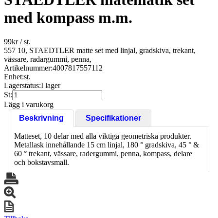
med kompass m.m.
99
kr
/ st.
557 10, STAEDTLER matte set med linjal, gradskiva, trekant,
vässare, radargummi, penna,
Artikelnummer:
4007817557112
Enhet:
st.
Lagerstatus:
I lager
St:
Lägg i varukorg
Beskrivning
Specifikationer
Matteset, 10 delar med alla viktiga geometriska produkter.
Metallask innehållande 15 cm linjal, 180 ° gradskiva, 45 ° &
60 ° trekant, vässare, radergummi, penna, kompass, delare
och bokstavsmall.