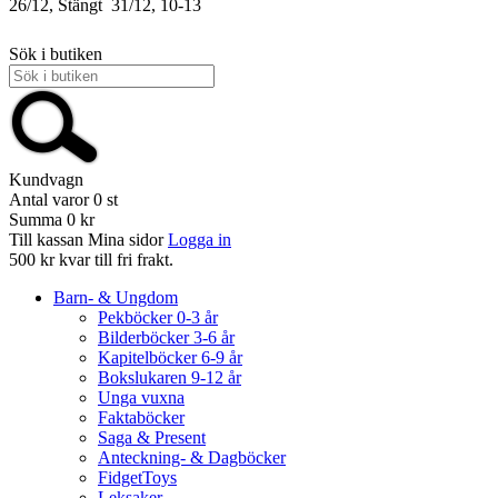
26/12, Stängt
31/12, 10-13
Sök i butiken
Kundvagn
Antal varor
0
st
Summa
0 kr
Till kassan
Mina sidor
Logga in
500 kr kvar till fri frakt.
Barn- & Ungdom
Pekböcker 0-3 år
Bilderböcker 3-6 år
Kapitelböcker 6-9 år
Bokslukaren 9-12 år
Unga vuxna
Faktaböcker
Saga & Present
Anteckning- & Dagböcker
FidgetToys
Leksaker