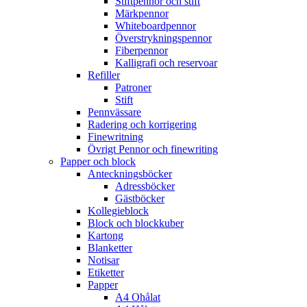
Stiftpennor och stift
Märkpennor
Whiteboardpennor
Överstrykningspennor
Fiberpennor
Kalligrafi och reservoar
Refiller
Patroner
Stift
Pennvässare
Radering och korrigering
Finewritning
Övrigt Pennor och finewriting
Papper och block
Anteckningsböcker
Adressböcker
Gästböcker
Kollegieblock
Block och blockkuber
Kartong
Blanketter
Notisar
Etiketter
Papper
A4 Ohålat