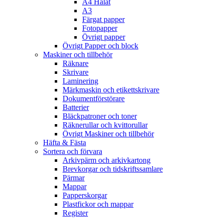
A4 Hålat
A3
Färgat papper
Fotopapper
Övrigt papper
Övrigt Papper och block
Maskiner och tillbehör
Räknare
Skrivare
Laminering
Märkmaskin och etikettskrivare
Dokumentförstörare
Batterier
Bläckpatroner och toner
Räknerullar och kvittorullar
Övrigt Maskiner och tillbehör
Häfta & Fästa
Sortera och förvara
Arkivpärm och arkivkartong
Brevkorgar och tidskriftssamlare
Pärmar
Mappar
Papperskorgar
Plastfickor och mappar
Register