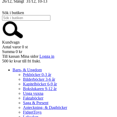
26/12, Stängt
31/12, 10-13
Sök i butiken
Kundvagn
Antal varor
0
st
Summa
0 kr
Till kassan
Mina sidor
Logga in
500 kr kvar till fri frakt.
Barn- & Ungdom
Pekböcker 0-3 år
Bilderböcker 3-6 år
Kapitelböcker 6-9 år
Bokslukaren 9-12 år
Unga vuxna
Faktaböcker
Saga & Present
Anteckning- & Dagböcker
FidgetToys
Leksaker