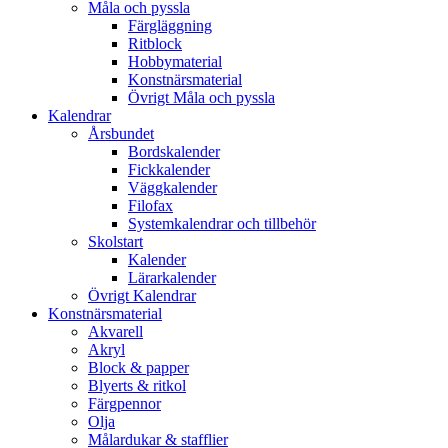
Måla och pyssla
Färgläggning
Ritblock
Hobbymaterial
Konstnärsmaterial
Övrigt Måla och pyssla
Kalendrar
Årsbundet
Bordskalender
Fickkalender
Väggkalender
Filofax
Systemkalendrar och tillbehör
Skolstart
Kalender
Lärarkalender
Övrigt Kalendrar
Konstnärsmaterial
Akvarell
Akryl
Block & papper
Blyerts & ritkol
Färgpennor
Olja
Målardukar & stafflier