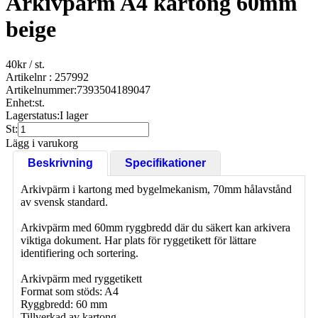
Arkivpärm A4 kartong 60mm
beige
40
kr
/ st.
Artikelnr : 257992
Artikelnummer:
7393504189047
Enhet:
st.
Lagerstatus:
I lager
St:
Lägg i varukorg
Beskrivning
Specifikationer
Arkivpärm i kartong med bygelmekanism, 70mm hålavstånd
av svensk standard.
Arkivpärm med 60mm ryggbredd där du säkert kan arkivera
viktiga dokument. Har plats för ryggetikett för lättare
identifiering och sortering.
Arkivpärm med ryggetikett
Format som stöds: A4
Ryggbredd: 60 mm
Tillverkad av kartong