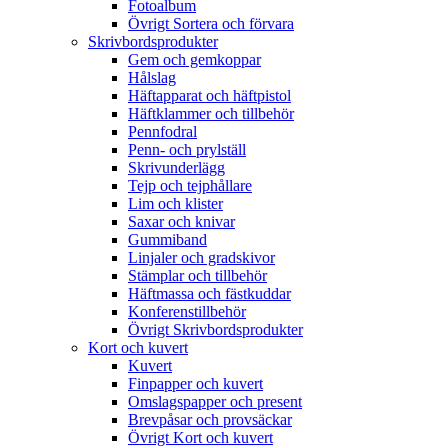
Fotoalbum
Övrigt Sortera och förvara
Skrivbordsprodukter
Gem och gemkoppar
Hålslag
Häftapparat och häftpistol
Häftklammer och tillbehör
Pennfodral
Penn- och prylställ
Skrivunderlägg
Tejp och tejphållare
Lim och klister
Saxar och knivar
Gummiband
Linjaler och gradskivor
Stämplar och tillbehör
Häftmassa och fästkuddar
Konferenstillbehör
Övrigt Skrivbordsprodukter
Kort och kuvert
Kuvert
Finpapper och kuvert
Omslagspapper och present
Brevpåsar och provsäckar
Övrigt Kort och kuvert