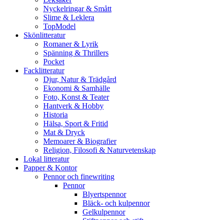
Nyckelringar & Smått
Slime & Leklera
TopModel
Skönlitteratur
Romaner & Lyrik
Spänning & Thrillers
Pocket
Facklitteratur
Djur, Natur & Trädgård
Ekonomi & Samhälle
Foto, Konst & Teater
Hantverk & Hobby
Historia
Hälsa, Sport & Fritid
Mat & Dryck
Memoarer & Biografier
Religion, Filosofi & Naturvetenskap
Lokal litteratur
Papper & Kontor
Pennor och finewriting
Pennor
Blyertspennor
Bläck- och kulpennor
Gelkulpennor