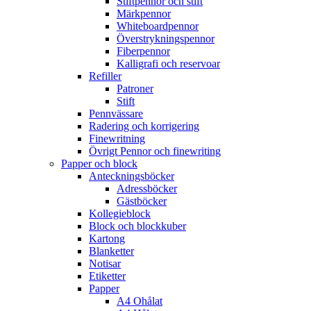
Stiftpennor och stift
Märkpennor
Whiteboardpennor
Överstrykningspennor
Fiberpennor
Kalligrafi och reservoar
Refiller
Patroner
Stift
Pennvässare
Radering och korrigering
Finewritning
Övrigt Pennor och finewriting
Papper och block
Anteckningsböcker
Adressböcker
Gästböcker
Kollegieblock
Block och blockkuber
Kartong
Blanketter
Notisar
Etiketter
Papper
A4 Ohålat