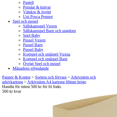
Pastell
Penslar & knivar
Vätskor & övrigt
Uni Posca Pennor
Spel och pussel
Sällskapsspel Vuxen
Sällskapsspel Barn och ungdom
Spel Baby
Pussel Vuxen
Pussel Barn
Pussel Baby
Kortspel och småspel Vuxna
Kortspel och småspel Barn
Övrigt Spel och pussel
Månadens erbjudande
Papper & Kontor
>
Sortera och förvara
>
Arkivpärm och
arkivkartong
>
Arkivpärm A4 kartong 60mm beige
Handla för minst 500 kr för fri frakt.
500 kr kvar